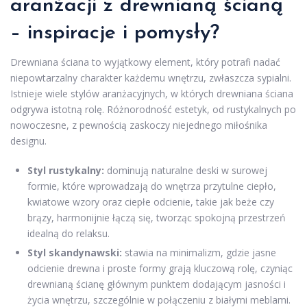
aranżacji z drewnianą ścianą
– inspiracje i pomysły?
Drewniana ściana to wyjątkowy element, który potrafi nadać
niepowtarzalny charakter każdemu wnętrzu, zwłaszcza sypialni.
Istnieje wiele stylów aranżacyjnych, w których drewniana ściana
odgrywa istotną rolę. Różnorodność estetyk, od rustykalnych po
nowoczesne, z pewnością zaskoczy niejednego miłośnika
designu.
Styl rustykalny:
dominują naturalne deski w surowej
formie, które wprowadzają do wnętrza przytulne ciepło,
kwiatowe wzory oraz ciepłe odcienie, takie jak beże czy
brązy, harmonijnie łączą się, tworząc spokojną przestrzeń
idealną do relaksu.
Styl skandynawski:
stawia na minimalizm, gdzie jasne
odcienie drewna i proste formy grają kluczową rolę, czyniąc
drewnianą ścianę głównym punktem dodającym jasności i
życia wnętrzu, szczególnie w połączeniu z białymi meblami.