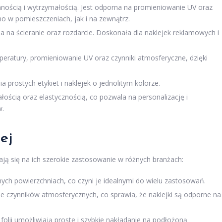
nnością i wytrzymałością. Jest odporna na promieniowanie UV oraz
no w pomieszczeniach, jak i na zewnątrz.
na ścieranie oraz rozdarcie. Doskonała dla naklejek reklamowych i
eratury, promieniowanie UV oraz czynniki atmosferyczne, dzięki
a prostych etykiet i naklejek o jednolitym kolorze.
łością oraz elastycznością, co pozwala na personalizację i
w.
ej
ają się na ich szerokie zastosowanie w różnych branżach:
ch powierzchniach, co czyni je idealnymi do wielu zastosowań.
ie czynników atmosferycznych, co sprawia, że naklejki są odporne na
olii umożliwiają proste i szybkie nakładanie na podłożoną