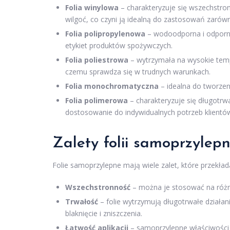
Folia winylowa
– charakteryzuje się wszechstro
wilgoć, co czyni ją idealną do zastosowań zarów
Folia polipropylenowa
– wodoodporna i odporna 
etykiet produktów spożywczych.
Folia poliestrowa
– wytrzymała na wysokie temp
czemu sprawdza się w trudnych warunkach.
Folia monochromatyczna
– idealna do tworzeni
Folia polimerowa
– charakteryzuje się długotrwa
dostosowanie do indywidualnych potrzeb klientó
Zalety folii samoprzylepn
Folie samoprzylepne mają wiele zalet, które przekład
Wszechstronność
– można je stosować na różny
Trwałość
– folie wytrzymują długotrwałe działan
blaknięcie i zniszczenia.
Łatwość aplikacji
– samoprzylepne właściwości f