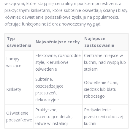
wiszącymi, które stają się centralnym punktem przestrzeni, a
praktycznymi kinkietami, które subtelnie oświetlają ściany i blaty.
Również oświetlenie podszafkowe zyskuje na popularności,
oferując funkcjonalność oraz nowoczesny wygląd.
Typ
Najlepsze
Najważniejsze cechy
oświetlenia
zastosowanie
Efektowne, różnorodne
Centralne miejsce w
Lampy
style, kierunkowe
kuchni, nad wyspą lub
wiszące
oświetlenie
stołem
Subtelne,
Oświetlenie ścian,
oszczędzające
Kinkiety
siedzisk lub blatu
przestrzeń,
roboczego
dekoracyjne
Praktyczne,
Podświetlenie
Oświetlenie
akcentujące detale,
przestrzeni roboczej
podszafkowe
łatwe w instalacji
kuchni