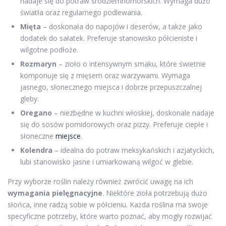
nadaje się do potraw śródziemnomorskich. Wymaga dużo
światła oraz regularnego podlewania.
Mięta
– doskonała do napojów i deserów, a także jako
dodatek do sałatek. Preferuje stanowisko półcieniste i
wilgotne podłoże.
Rozmaryn
– zioło o intensywnym smaku, które świetnie
komponuje się z mięsem oraz warzywami. Wymaga
jasnego, słonecznego miejsca i dobrze przepuszczalnej
gleby.
Oregano
– niezbędne w kuchni włoskiej, doskonale nadaje
się do sosów pomidorowych oraz pizzy. Preferuje ciepłe i
słoneczne
miejsce
.
Kolendra
– idealna do potraw meksykańskich i azjatyckich,
lubi stanowisko jasne i umiarkowaną wilgoć w glebie.
Przy wyborze roślin należy również zwrócić uwagę na ich
wymagania pielęgnacyjne
. Niektóre zioła potrzebują dużo
słońca, inne radzą sobie w półcieniu. Każda roślina ma swoje
specyficzne potrzeby, które warto poznać, aby mogły rozwijać