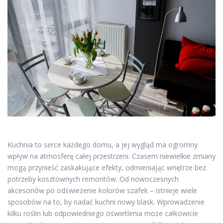
Kuchnia to serce każdego domu, a jej wygląd ma ogromny
wpływ na atmosferę całej przestrzeni. Czasem niewielkie zmiany
mogą przynieść zaskakujące efekty, odmieniając wnętrze bez
potrzeby kosztownych remontów. Od nowoczesnych
akcesoriów po odświeżenie kolorów szafek – istnieje wiele
sposobów na to, by nadać kuchni nowy blask. Wprowadzenie
kilku roślin lub odpowiedniego oświetlenia może całkowicie