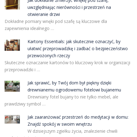
Jak dokładnie zmierzyć wnękę pod szafę,
uwzględniając nierówności i przestrzeń na
otwieranie drzwi
Dokładne pomiary wnęki pod szafę są kluczowe dla
zapewnienia idealnego …
Kartony Essentials: jak skutecznie oznaczyć, by
ułatwić przeprowadzkę i zadbać o bezpieczeństwo
przewożonych rzeczy
Skuteczne oznaczanie kartonów to kluczowy krok w organizacji
przeprowadzki i …
Jak sprawić, by Twój dom był piękny dzięki
drewnianemu ogrodowemu fotelowi bujanemu
Drewniany fotel bujany to nie tylko mebel, ale
prawdziwy symbol …
Jak zaaranżować przestrzeń do medytacji w domu:
Znajdź spokój w swoim wnętrzu
W dzisiejszym zgiełku życia, znalezienie chwili