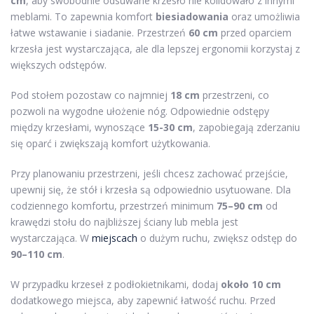
cm
, aby swobodnie odsuwane krzesło nie kolidowało z innymi
meblami. To zapewnia komfort
biesiadowania
oraz umożliwia
łatwe wstawanie i siadanie. Przestrzeń
60 cm
przed oparciem
krzesła jest wystarczająca, ale dla lepszej ergonomii korzystaj z
większych odstępów.
Pod stołem pozostaw co najmniej
18 cm
przestrzeni, co
pozwoli na wygodne ułożenie nóg. Odpowiednie odstępy
między krzesłami, wynoszące
15-30 cm
, zapobiegają zderzaniu
się oparć i zwiększają komfort użytkowania.
Przy planowaniu przestrzeni, jeśli chcesz zachować przejście,
upewnij się, że stół i krzesła są odpowiednio usytuowane. Dla
codziennego komfortu, przestrzeń minimum
75–90 cm
od
krawędzi stołu do najbliższej ściany lub mebla jest
wystarczająca. W
miejscach
o dużym ruchu, zwiększ odstęp do
90–110 cm
.
W przypadku krzeseł z podłokietnikami, dodaj
około 10 cm
dodatkowego miejsca, aby zapewnić łatwość ruchu. Przed