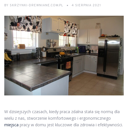
BY
SKRZYNKI-DREWNIANE.COM.PL
4 SIERPNIA 2021
W dzisiejszych czasach, kiedy praca zdalna stała się normą dla
wielu z nas, stworzenie komfortowego i ergonomicznego
miejsca
pracy w domu jest kluczowe dla zdrowia i efektywności.