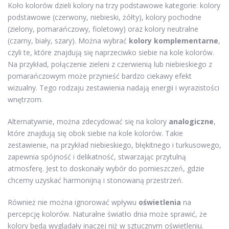
Koło kolorów dzieli kolory na trzy podstawowe kategorie: kolory
podstawowe (czerwony, niebieski, żółty), kolory pochodne
(zielony, pomarańczowy, fioletowy) oraz kolory neutralne
(czarny, biały, szary). Można wybrać
kolory komplementarne
,
czyli te, które znajdują się naprzeciwko siebie na kole kolorów.
Na przykład, połączenie zieleni z czerwienią lub niebieskiego z
pomarańczowym może przynieść bardzo ciekawy efekt
wizualny. Tego rodzaju zestawienia nadają energii i wyrazistości
wnętrzom.
Alternatywnie, można zdecydować się na kolory
analogiczne
,
które znajdują się obok siebie na kole kolorów. Takie
zestawienie, na przykład niebieskiego, błękitnego i turkusowego,
zapewnia spójność i delikatność, stwarzając przytulną
atmosferę. Jest to doskonały wybór do pomieszczeń, gdzie
chcemy uzyskać harmonijną i stonowaną przestrzeń.
Również nie można ignorować wpływu
oświetlenia
na
percepcję kolorów. Naturalne światło dnia może sprawić, że
kolory będą wyglądały inaczej niż w sztucznym oświetleniu.