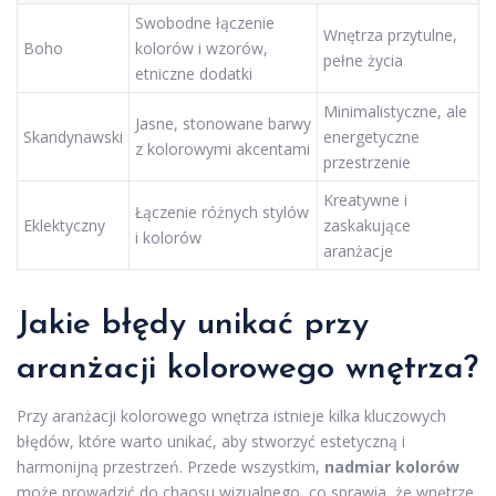
Swobodne łączenie
Wnętrza przytulne,
Boho
kolorów i wzorów,
pełne życia
etniczne dodatki
Minimalistyczne, ale
Jasne, stonowane barwy
Skandynawski
energetyczne
z kolorowymi akcentami
przestrzenie
Kreatywne i
Łączenie różnych stylów
Eklektyczny
zaskakujące
i kolorów
aranżacje
Jakie
błędy
unikać przy
aranżacji kolorowego wnętrza?
Przy aranżacji kolorowego wnętrza istnieje kilka kluczowych
błędów, które warto unikać, aby stworzyć estetyczną i
harmonijną przestrzeń. Przede wszystkim,
nadmiar kolorów
może prowadzić do chaosu wizualnego, co sprawia, że wnętrze