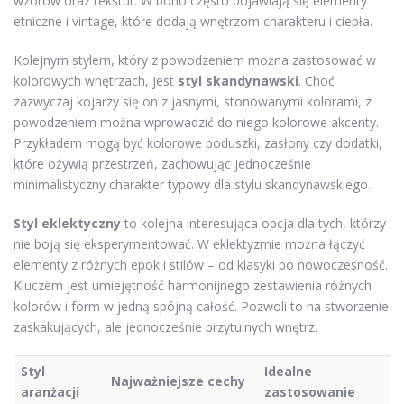
wzorów oraz tekstur. W boho często pojawiają się elementy
etniczne i vintage, które dodają wnętrzom charakteru i ciepła.
Kolejnym stylem, który z powodzeniem można zastosować w
kolorowych wnętrzach, jest
styl skandynawski
. Choć
zazwyczaj kojarzy się on z jasnymi, stonowanymi kolorami, z
powodzeniem można wprowadzić do niego kolorowe akcenty.
Przykładem mogą być kolorowe poduszki, zasłony czy dodatki,
które ożywią przestrzeń, zachowując jednocześnie
minimalistyczny charakter typowy dla stylu skandynawskiego.
Styl eklektyczny
to kolejna interesująca opcja dla tych, którzy
nie boją się eksperymentować. W eklektyzmie można łączyć
elementy z różnych epok i stilów – od klasyki po nowoczesność.
Kluczem jest umiejętność harmonijnego zestawienia różnych
kolorów i form w jedną spójną całość. Pozwoli to na stworzenie
zaskakujących, ale jednocześnie przytulnych wnętrz.
Styl
Idealne
Najważniejsze cechy
aranżacji
zastosowanie