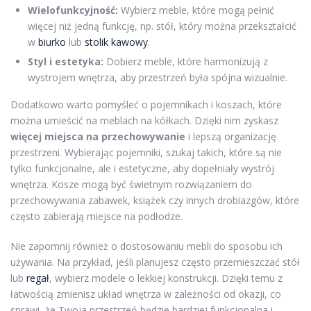
Wielofunkcyjność:
Wybierz meble, które mogą pełnić
więcej niż jedną funkcję, np. stół, który można przekształcić
w
biurko
lub
stolik kawowy
.
Styl i estetyka:
Dobierz meble, które harmonizują z
wystrojem wnętrza, aby przestrzeń była spójna wizualnie.
Dodatkowo warto pomyśleć o pojemnikach i koszach, które
można umieścić na meblach na kółkach. Dzięki nim zyskasz
więcej miejsca na przechowywanie
i lepszą organizację
przestrzeni. Wybierając pojemniki, szukaj takich, które są nie
tylko funkcjonalne, ale i estetyczne, aby dopełniały wystrój
wnętrza. Kosze mogą być świetnym rozwiązaniem do
przechowywania zabawek, książek czy innych drobiazgów, które
często zabierają miejsce na podłodze.
Nie zapomnij również o dostosowaniu mebli do sposobu ich
używania. Na przykład, jeśli planujesz często przemieszczać stół
lub
regał
, wybierz modele o lekkiej konstrukcji. Dzięki temu z
łatwością zmienisz układ wnętrza w zależności od okazji, co
sprawi, że Twoja przestrzeń będzie bardziej funkcjonalna i