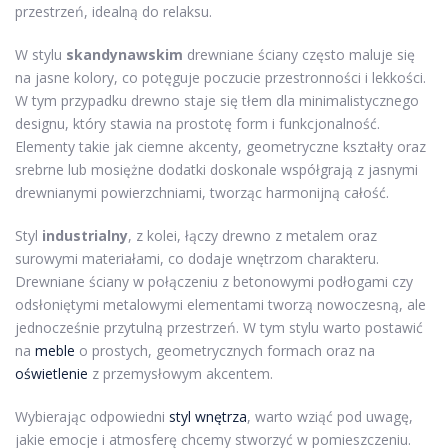
przestrzeń, idealną do relaksu.
W stylu
skandynawskim
drewniane ściany często maluje się
na jasne kolory, co potęguje poczucie przestronności i lekkości.
W tym przypadku drewno staje się tłem dla minimalistycznego
designu, który stawia na prostotę form i funkcjonalność.
Elementy takie jak ciemne akcenty, geometryczne kształty oraz
srebrne lub mosiężne dodatki doskonale współgrają z jasnymi
drewnianymi powierzchniami, tworząc harmonijną całość.
Styl
industrialny
, z kolei, łączy drewno z metalem oraz
surowymi materiałami, co dodaje wnętrzom charakteru.
Drewniane ściany w połączeniu z betonowymi podłogami czy
odsłoniętymi metalowymi elementami tworzą nowoczesną, ale
jednocześnie przytulną przestrzeń. W tym stylu warto postawić
na
meble
o prostych, geometrycznych formach oraz na
oświetlenie
z przemysłowym akcentem.
Wybierając odpowiedni
styl wnętrza
, warto wziąć pod uwagę,
jakie emocje i atmosferę chcemy stworzyć w pomieszczeniu.