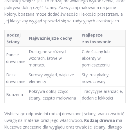
aranżacji wnętrz. Jest to rodzaj drewnianego wykończenia, które
pokrywa dolną część ściany. Zazwyczaj malowana na jasne
kolory, boazeria może dodać świeżości i lekkości przestrzeni, a
jej klasyczny wygląd sprawdzi się w tradycyjnych aranżacjach.
Rodzaj
Najlepsze
Najważniejsze cechy
ściany
zastosowanie
Dostępne w różnych
Całe ściany lub
Panele
wzorach, łatwe w
akcenty w
drewniane
montażu
pomieszczeniu
Deski
Surowy wygląd, większe
Styl rustykalny,
drewniane
elementy
nowoczesny
Pokrywa dolną część
Tradycyjne aranżacje,
Boazeria
ściany, często malowana
dodanie lekkości
Wybierając odpowiedni rodzaj drewnianej ściany, warto zwrócić
uwagę na materiał oraz jego właściwości.
Rodzaj drewna
ma
kluczowe znaczenie dla wyglądu oraz trwałości ściany, dlatego