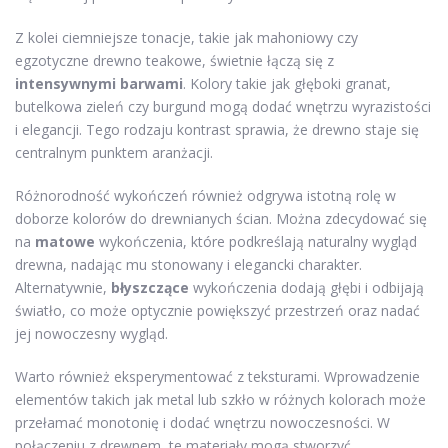
Z kolei ciemniejsze tonacje, takie jak mahoniowy czy
egzotyczne drewno teakowe, świetnie łączą się z
intensywnymi barwami
. Kolory takie jak głęboki granat,
butelkowa zieleń czy burgund mogą dodać wnętrzu wyrazistości
i elegancji. Tego rodzaju kontrast sprawia, że drewno staje się
centralnym punktem aranżacji.
Różnorodność wykończeń również odgrywa istotną rolę w
doborze kolorów do drewnianych ścian. Można zdecydować się
na
matowe
wykończenia, które podkreślają naturalny wygląd
drewna, nadając mu stonowany i elegancki charakter.
Alternatywnie,
błyszczące
wykończenia dodają głębi i odbijają
światło, co może optycznie powiększyć przestrzeń oraz nadać
jej nowoczesny wygląd.
Warto również eksperymentować z teksturami. Wprowadzenie
elementów takich jak metal lub szkło w różnych kolorach może
przełamać monotonię i dodać wnętrzu nowoczesności. W
połączeniu z drewnem, te materiały mogą stworzyć