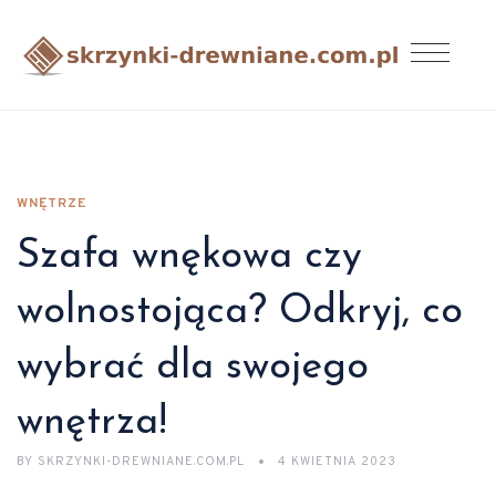
WNĘTRZE
Szafa wnękowa czy
wolnostojąca? Odkryj, co
wybrać dla swojego
wnętrza!
BY
SKRZYNKI-DREWNIANE.COM.PL
4 KWIETNIA 2023