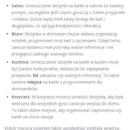
Salon:
Umieszczenie skrzynki na kartki w salonie to świetny
pomysł, szczególnie jeśli często goszczą u Ciebie przyjaciele
i rodzina. Goście będą mieli łatwy dostęp do kart i
długopisów, co sprzyja kreatywności i interakcji.
Biuro:
Skrzynka w domowym biurze ułatwia organizację
notatek, przypomnień oraz kart z życzeniami. Dzięki temu
zawsze będziesz miał pod ręką ważne informacje i nie
przegapisz żadnego ważnego terminu.
Kuchnia:
Umieszczenie skrzynki na kartki w kuchni może
być bardzo funkcjonalne, zwłaszcza do zapisywania
przepisów,
list
zakupów czy ważnych informacji. To także
świetne
miejsce
na kartki z przypomnieniami dla
domowników.
Korytarz:
W korytarzu możesz umieścić skrzynkę, aby była
widoczna dla wszystkich gości zaraz po wejściu do domu.
To także dobre miejsce, aby organizować zaproszenia czy
kartki na różne okazje.
Wybór miejsca powinien także uwzględniać estetykę wnętrza.