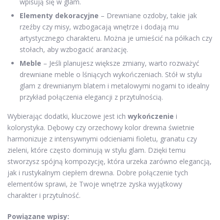
wpisują się w glam.
Elementy dekoracyjne
– Drewniane ozdoby, takie jak
rzeźby czy misy, wzbogacają wnętrze i dodają mu
artystycznego charakteru. Można je umieścić na półkach czy
stołach, aby wzbogacić aranżację.
Meble
– Jeśli planujesz większe zmiany, warto rozważyć
drewniane meble o lśniących wykończeniach. Stół w stylu
glam z drewnianym blatem i metalowymi nogami to idealny
przykład połączenia elegancji z przytulnością.
Wybierając dodatki, kluczowe jest ich
wykończenie
i
kolorystyka. Dębowy czy orzechowy kolor drewna świetnie
harmonizuje z intensywnymi odcieniami fioletu, granatu czy
zieleni, które często dominują w stylu glam. Dzięki temu
stworzysz spójną kompozycję, która urzeka zarówno elegancją,
jak i rustykalnym ciepłem drewna. Dobre połączenie tych
elementów sprawi, że Twoje wnętrze zyska wyjątkowy
charakter i przytulność.
Powiązane wpisy: