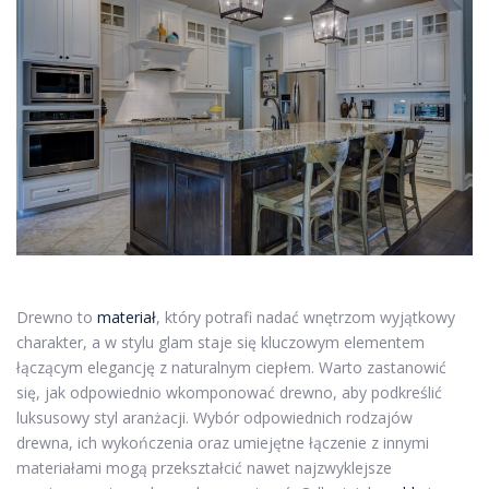
Drewno to
materiał
, który potrafi nadać wnętrzom wyjątkowy
charakter, a w stylu glam staje się kluczowym elementem
łączącym elegancję z naturalnym ciepłem. Warto zastanowić
się, jak odpowiednio wkomponować drewno, aby podkreślić
luksusowy styl aranżacji. Wybór odpowiednich rodzajów
drewna, ich wykończenia oraz umiejętne łączenie z innymi
materiałami mogą przekształcić nawet najzwyklejsze