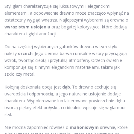
Styl glam charakteryzuje się luksusowymi i eleganckimi
elementami, a odpowiednie drewno może znacząco wpłynąć na
ostateczny wygląd wnętrza. Najlepszymi wyborami są drewna o
wyrazistym usłojeniu
oraz bogatej kolorystyce, które dodają
charakteru i głębi aranżacji.
Do najczęściej wybieranych gatunków drewna w tym stylu
należy
orzech
. Jego ciemna barwa i unikalne wzory przyciągają
wzrok, tworząc ciepłą i przytulną atmosferę. Orzech świetnie
komponuje się z innymi eleganckimi materiałami, takimi jak
szkło czy metal.
Kolejną doskonałą opcją jest
dąb
. To drewno cechuje się
twardością i odpornością, a jego naturalne usłojenie dodaje
charakteru. Wypolerowane lub lakierowane powierzchnie dębu
tworzą piękny efekt połysku, co idealnie wpisuje się w glamour
styl.
Nie można zapomnieć również o
mahoniowym
drewnie, które