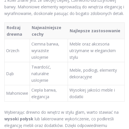
z kolei znane jest ze swojej ciepłej, czerwono-bursztynowej
barwy. Mahoniowe elementy wprowadzą do wnętrza elegancję i
wyrafinowanie, doskonale pasując do bogato zdobionych detali.
Rodzaj
Najważniejsze
Najlepsze zastosowanie
drewna
cechy
Ciemna barwa,
Meble oraz akcesoria
Orzech
wyraziste
utrzymane w eleganckim
usłojenie
stylu
Twardość,
Meble, podłogi, elementy
Dąb
naturalne
dekoracyjne
usłojenie
Ciepła barwa,
Wysokiej jakości meble i
Mahoniowe
elegancja
dodatki
Wybierając drewno do wnętrz w stylu glam, warto stawiać na
wysoki połysk
lub lakierowane wykończenie, co podkreśli
elegancję mebli oraz dodatków. Dzięki odpowiedniemu