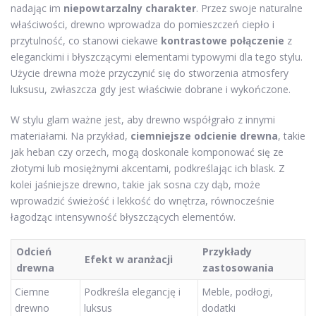
nadając im
niepowtarzalny charakter
. Przez swoje naturalne
właściwości, drewno wprowadza do pomieszczeń ciepło i
przytulność, co stanowi ciekawe
kontrastowe połączenie
z
eleganckimi i błyszczącymi elementami typowymi dla tego stylu.
Użycie drewna może przyczynić się do stworzenia atmosfery
luksusu, zwłaszcza gdy jest właściwie dobrane i wykończone.
W stylu glam ważne jest, aby drewno współgrało z innymi
materiałami. Na przykład,
ciemniejsze odcienie drewna
, takie
jak heban czy orzech, mogą doskonale komponować się ze
złotymi lub mosiężnymi akcentami, podkreślając ich blask. Z
kolei jaśniejsze drewno, takie jak sosna czy dąb, może
wprowadzić świeżość i lekkość do wnętrza, równocześnie
łagodząc intensywność błyszczących elementów.
Odcień
Przykłady
Efekt w aranżacji
drewna
zastosowania
Ciemne
Podkreśla elegancję i
Meble, podłogi,
drewno
luksus
dodatki