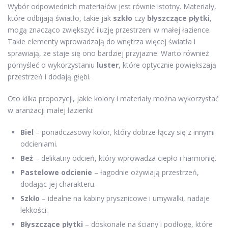
Wybór odpowiednich materiałów jest równie istotny. Materiały,
które odbijają światło, takie jak
szkło
czy
błyszczące płytki
,
mogą znacząco zwiększyć iluzję przestrzeni w małej łazience.
Takie elementy wprowadzają do wnętrza więcej światła i
sprawiają, że staje się ono bardziej przyjazne. Warto również
pomyśleć o wykorzystaniu
luster
, które optycznie powiększają
przestrzeń i dodają głębi.
Oto kilka propozycji, jakie kolory i materiały można wykorzystać
w aranżacji małej łazienki:
Biel
– ponadczasowy kolor, który dobrze łączy się z innymi
odcieniami.
Beż
– delikatny odcień, który wprowadza ciepło i harmonię.
Pastelowe odcienie
– łagodnie ożywiają przestrzeń,
dodając jej charakteru.
Szkło
– idealne na kabiny prysznicowe i umywalki, nadaje
lekkości.
Błyszczące płytki
– doskonałe na ściany i podłogę, które