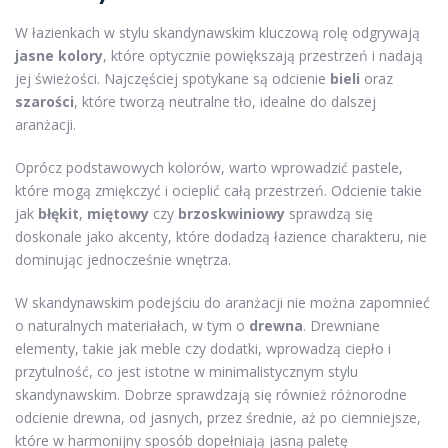
W łazienkach w stylu skandynawskim kluczową rolę odgrywają
jasne kolory
, które optycznie powiększają przestrzeń i nadają
jej świeżości. Najczęściej spotykane są odcienie
bieli
oraz
szarości
, które tworzą neutralne tło, idealne do dalszej
aranżacji.
Oprócz podstawowych kolorów, warto wprowadzić pastele,
które mogą zmiękczyć i ocieplić całą przestrzeń. Odcienie takie
jak
błękit
,
miętowy
czy
brzoskwiniowy
sprawdzą się
doskonale jako akcenty, które dodadzą łazience charakteru, nie
dominując jednocześnie wnętrza.
W skandynawskim podejściu do aranżacji nie można zapomnieć
o naturalnych materiałach, w tym o
drewna
. Drewniane
elementy, takie jak meble czy dodatki, wprowadzą ciepło i
przytulność, co jest istotne w minimalistycznym stylu
skandynawskim. Dobrze sprawdzają się również różnorodne
odcienie drewna, od jasnych, przez średnie, aż po ciemniejsze,
które w harmonijny sposób dopełniają jasną paletę