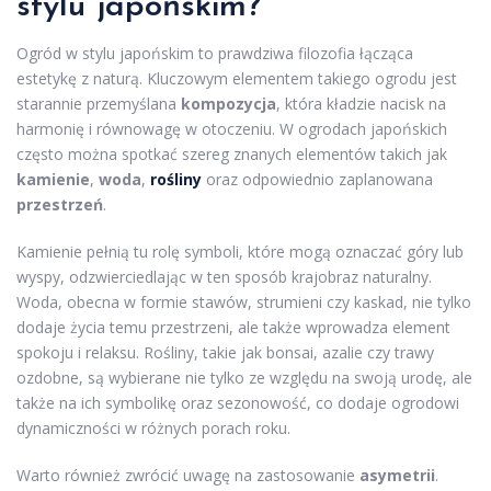
stylu japońskim?
Ogród w stylu japońskim to prawdziwa filozofia łącząca
estetykę z naturą. Kluczowym elementem takiego ogrodu jest
starannie przemyślana
kompozycja
, która kładzie nacisk na
harmonię i równowagę w otoczeniu. W ogrodach japońskich
często można spotkać szereg znanych elementów takich jak
kamienie
,
woda
,
rośliny
oraz odpowiednio zaplanowana
przestrzeń
.
Kamienie pełnią tu rolę symboli, które mogą oznaczać góry lub
wyspy, odzwierciedlając w ten sposób krajobraz naturalny.
Woda, obecna w formie stawów, strumieni czy kaskad, nie tylko
dodaje życia temu przestrzeni, ale także wprowadza element
spokoju i relaksu. Rośliny, takie jak bonsai, azalie czy trawy
ozdobne, są wybierane nie tylko ze względu na swoją urodę, ale
także na ich symbolikę oraz sezonowość, co dodaje ogrodowi
dynamiczności w różnych porach roku.
Warto również zwrócić uwagę na zastosowanie
asymetrii
.