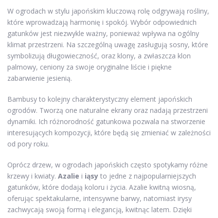
W ogrodach w stylu japońskim kluczową rolę odgrywają rośliny,
które wprowadzają harmonię i spokój. Wybór odpowiednich
gatunków jest niezwykle ważny, ponieważ wpływa na ogólny
klimat przestrzeni. Na szczególną uwagę zasługują sosny, które
symbolizują długowieczność, oraz klony, a zwłaszcza klon
palmowy, ceniony za swoje oryginalne liście i piękne
zabarwienie jesienią.
Bambusy to kolejny charakterystyczny element japońskich
ogrodów. Tworzą one naturalne ekrany oraz nadają przestrzeni
dynamiki. Ich różnorodność gatunkowa pozwala na stworzenie
interesujących kompozycji, które będą się zmieniać w zależności
od pory roku.
Oprócz drzew, w ogrodach japońskich często spotykamy różne
krzewy i kwiaty.
Azalie
i
iąsy
to jedne z najpopularniejszych
gatunków, które dodają koloru i życia. Azalie kwitną wiosną,
oferując spektakularne, intensywne barwy, natomiast irysy
zachwycają swoją formą i elegancją, kwitnąc latem. Dzięki