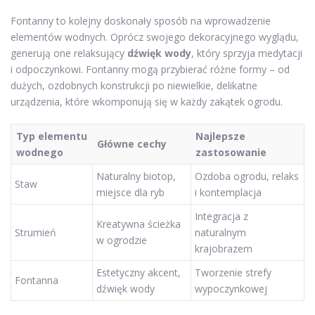
Fontanny to kolejny doskonały sposób na wprowadzenie
elementów wodnych. Oprócz swojego dekoracyjnego wyglądu,
generują one relaksujący
dźwięk wody
, który sprzyja medytacji
i odpoczynkowi. Fontanny mogą przybierać różne formy – od
dużych, ozdobnych konstrukcji po niewielkie, delikatne
urządzenia, które wkomponują się w każdy zakątek ogrodu.
Typ elementu
Najlepsze
Główne cechy
wodnego
zastosowanie
Naturalny biotop,
Ozdoba ogrodu, relaks
Staw
miejsce dla ryb
i kontemplacja
Integracja z
Kreatywna ścieżka
Strumień
naturalnym
w ogrodzie
krajobrazem
Estetyczny akcent,
Tworzenie strefy
Fontanna
dźwięk wody
wypoczynkowej