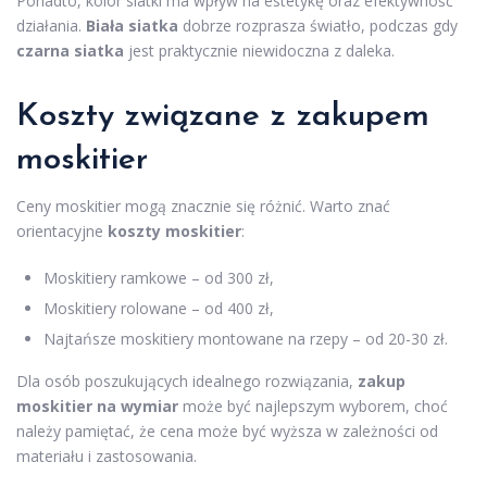
Ponadto, kolor siatki ma wpływ na estetykę oraz efektywność
działania.
Biała siatka
dobrze rozprasza światło, podczas gdy
czarna siatka
jest praktycznie niewidoczna z daleka.
Koszty związane z zakupem
moskitier
Ceny moskitier mogą znacznie się różnić. Warto znać
orientacyjne
koszty moskitier
:
Moskitiery ramkowe – od 300 zł,
Moskitiery rolowane – od 400 zł,
Najtańsze moskitiery montowane na rzepy – od 20-30 zł.
Dla osób poszukujących idealnego rozwiązania,
zakup
moskitier na wymiar
może być najlepszym wyborem, choć
należy pamiętać, że cena może być wyższa w zależności od
materiału i zastosowania.