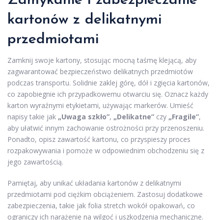
Zamykanie i zabezpieczanie
kartonów z delikatnymi
przedmiotami
Zamknij swoje kartony, stosując mocną taśmę klejącą, aby
zagwarantować bezpieczeństwo delikatnych przedmiotów
podczas transportu. Solidnie zaklej górę, dół i zgięcia kartonów,
co zapobiegnie ich przypadkowemu otwarciu się. Oznacz każdy
karton wyraźnymi etykietami, używając markerów. Umieść
napisy takie jak
„Uwaga szkło”
,
„Delikatne”
czy
„Fragile”
,
aby ułatwić innym zachowanie ostrożności przy przenoszeniu.
Ponadto, opisz zawartość kartonu, co przyspieszy proces
rozpakowywania i pomoże w odpowiednim obchodzeniu się z
jego zawartością.
Pamiętaj, aby unikać układania kartonów z delikatnymi
przedmiotami pod ciężkim obciążeniem. Zastosuj dodatkowe
zabezpieczenia, takie jak folia stretch wokół opakowań, co
ograniczy ich narażenie na wilgoć i uszkodzenia mechaniczne.