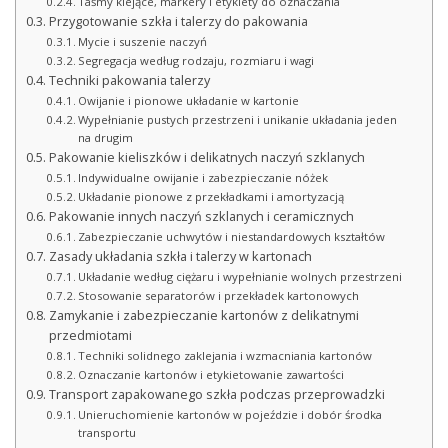
Taśmy klejące, markery i etykiety do oznaczania
Przygotowanie szkła i talerzy do pakowania
Mycie i suszenie naczyń
Segregacja według rodzaju, rozmiaru i wagi
Techniki pakowania talerzy
Owijanie i pionowe układanie w kartonie
Wypełnianie pustych przestrzeni i unikanie układania jeden
na drugim
Pakowanie kieliszków i delikatnych naczyń szklanych
Indywidualne owijanie i zabezpieczanie nóżek
Układanie pionowe z przekładkami i amortyzacją
Pakowanie innych naczyń szklanych i ceramicznych
Zabezpieczanie uchwytów i niestandardowych kształtów
Zasady układania szkła i talerzy w kartonach
Układanie według ciężaru i wypełnianie wolnych przestrzeni
Stosowanie separatorów i przekładek kartonowych
Zamykanie i zabezpieczanie kartonów z delikatnymi
przedmiotami
Techniki solidnego zaklejania i wzmacniania kartonów
Oznaczanie kartonów i etykietowanie zawartości
Transport zapakowanego szkła podczas przeprowadzki
Unieruchomienie kartonów w pojeździe i dobór środka
transportu