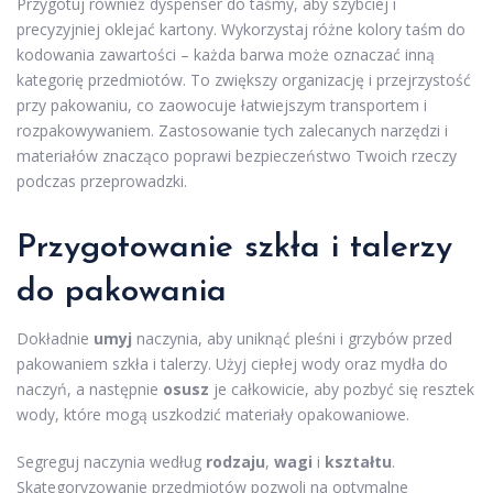
Przygotuj również dyspenser do taśmy, aby szybciej i
precyzyjniej oklejać kartony. Wykorzystaj różne kolory taśm do
kodowania zawartości – każda barwa może oznaczać inną
kategorię przedmiotów. To zwiększy organizację i przejrzystość
przy pakowaniu, co zaowocuje łatwiejszym transportem i
rozpakowywaniem. Zastosowanie tych zalecanych narzędzi i
materiałów znacząco poprawi bezpieczeństwo Twoich rzeczy
podczas przeprowadzki.
Przygotowanie szkła i talerzy
do pakowania
Dokładnie
umyj
naczynia, aby uniknąć pleśni i grzybów przed
pakowaniem szkła i talerzy. Użyj ciepłej wody oraz mydła do
naczyń, a następnie
osusz
je całkowicie, aby pozbyć się resztek
wody, które mogą uszkodzić materiały opakowaniowe.
Segreguj naczynia według
rodzaju
,
wagi
i
kształtu
.
Skategoryzowanie przedmiotów pozwoli na optymalne