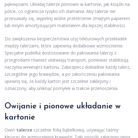
pęknięciami. Układaj talerze pionowo w kartonie, jak książki na
półce, co ogranicza ryzyko ich złamania. Aby talerze nie
przesuwały się, wypełnij wolne przestrzenie zmiętym papierem
lub innym amortyzującym materiałem dla lepszej stabilności.
Do zwiększenia bezpieczeństwa użyj tekturowych przekładek
między talerzami, które zapewnią dodatkowe wzmocnienie.
Specjalne pudełka dostosowane do pakowania talerzy z
przegrodami również ułatwiają transport, ponieważ stabilizują
naczynia wewnątrz kartonu. Zabezpiecz dokładnie każdy talerz,
szczególnie jego krawędzie, a po zakończeniu pakowania
upewnij się, że każdy karton jest szczelnie zaklejony i
oznaczony, aby uniknąć pomyłek w trakcie przenoszenia.
Owijanie i pionowe układanie w
kartonie
Owiń
talerze
szczelnie folią bąbelkową, używając taśmy
klejącej do wzmocnienia krawędzi. Taki sposób zabezpieczenia