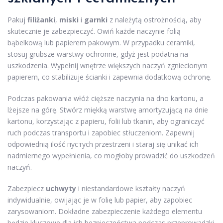
Pakuj
filiżanki
,
miski
i
garnki
z należytą ostrożnością, aby
skutecznie je zabezpieczyć. Owiń każde naczynie folią
bąbelkową lub papierem pakowym. W przypadku ceramiki,
stosuj grubsze warstwy ochronne, gdyż jest podatna na
uszkodzenia. Wypełnij wnętrze większych naczyń zgniecionym
papierem, co stabilizuje ścianki i zapewnia dodatkową ochronę.
Podczas pakowania włóż cięższe naczynia na dno kartonu, a
lżejsze na górę. Stwórz miękką warstwę amortyzującą na dnie
kartonu, korzystając z papieru, folii lub tkanin, aby ograniczyć
ruch podczas transportu i zapobiec stłuczeniom. Zapewnij
odpowiednią ilość пустych przestrzeni i staraj się unikać ich
nadmiernego wypełnienia, co mogłoby prowadzić do uszkodzeń
naczyń.
Zabezpiecz
uchwyty
i niestandardowe kształty naczyń
indywidualnie, owijając je w folię lub papier, aby zapobiec
zarysowaniom. Dokładne zabezpieczenie każdego elementu
będzie kluczowe dla ich bezpieczeństwa podczas przeprowadzki.