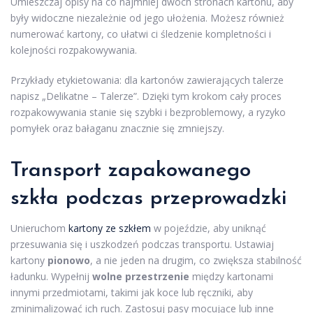
Umieszczaj opisy na co najmniej dwóch stronach kartonu, aby
były widoczne niezależnie od jego ułożenia. Możesz również
numerować kartony, co ułatwi ci śledzenie kompletności i
kolejności rozpakowywania.
Przykłady etykietowania: dla kartonów zawierających talerze
napisz „Delikatne – Talerze”. Dzięki tym krokom cały proces
rozpakowywania stanie się szybki i bezproblemowy, a ryzyko
pomyłek oraz bałaganu znacznie się zmniejszy.
Transport zapakowanego
szkła podczas przeprowadzki
Unieruchom
kartony ze szkłem
w pojeździe, aby uniknąć
przesuwania się i uszkodzeń podczas transportu. Ustawiaj
kartony
pionowo
, a nie jeden na drugim, co zwiększa stabilność
ładunku. Wypełnij
wolne przestrzenie
między kartonami
innymi przedmiotami, takimi jak koce lub ręczniki, aby
zminimalizować ich ruch. Zastosuj pasy mocujące lub inne