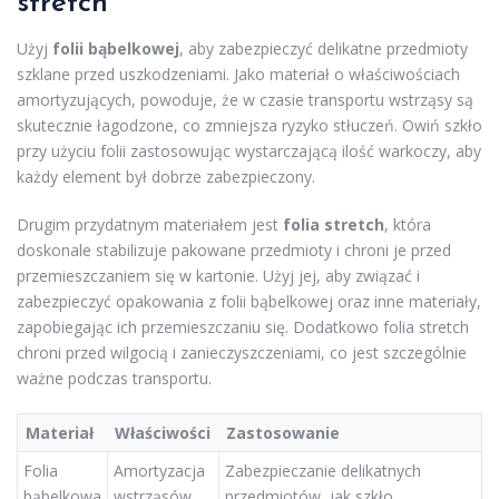
stretch
Użyj
folii bąbelkowej
, aby zabezpieczyć delikatne przedmioty
szklane przed uszkodzeniami. Jako materiał o właściwościach
amortyzujących, powoduje, że w czasie transportu wstrząsy są
skutecznie łagodzone, co zmniejsza ryzyko stłuczeń. Owiń szkło
przy użyciu folii zastosowując wystarczającą ilość warkoczy, aby
każdy element był dobrze zabezpieczony.
Drugim przydatnym materiałem jest
folia stretch
, która
doskonale stabilizuje pakowane przedmioty i chroni je przed
przemieszczaniem się w kartonie. Użyj jej, aby związać i
zabezpieczyć opakowania z folii bąbelkowej oraz inne materiały,
zapobiegając ich przemieszczaniu się. Dodatkowo folia stretch
chroni przed wilgocią i zanieczyszczeniami, co jest szczególnie
ważne podczas transportu.
Materiał
Właściwości
Zastosowanie
Folia
Amortyzacja
Zabezpieczanie delikatnych
bąbelkowa
wstrząsów
przedmiotów, jak szkło