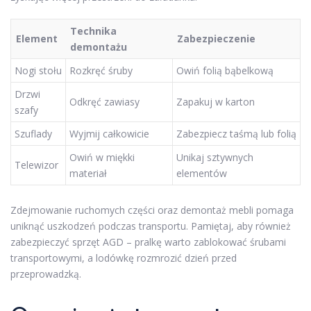
Technika
Element
Zabezpieczenie
demontażu
Nogi stołu
Rozkręć śruby
Owiń folią bąbelkową
Drzwi
Odkręć zawiasy
Zapakuj w karton
szafy
Szuflady
Wyjmij całkowicie
Zabezpiecz taśmą lub folią
Owiń w miękki
Unikaj sztywnych
Telewizor
materiał
elementów
Zdejmowanie ruchomych części oraz demontaż mebli pomaga
uniknąć uszkodzeń podczas transportu. Pamiętaj, aby również
zabezpieczyć sprzęt AGD – pralkę warto zablokować śrubami
transportowymi, a lodówkę rozmrozić dzień przed
przeprowadzką.