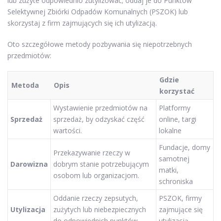
lub zużyte odpowiednio zutylizować; oddaj je do Punktów
Selektywnej Zbiórki Odpadów Komunalnych (PSZOK) lub
skorzystaj z firm zajmujących się ich utylizacją.
Oto szczegółowe metody pozbywania się niepotrzebnych
przedmiotów:
Gdzie
Metoda
Opis
korzystać
Wystawienie przedmiotów na
Platformy
Sprzedaż
sprzedaż, by odzyskać część
online, targi
wartości.
lokalne
Fundacje, domy
Przekazywanie rzeczy w
samotnej
Darowizna
dobrym stanie potrzebującym
matki,
osobom lub organizacjom.
schroniska
Oddanie rzeczy zepsutych,
PSZOK, firmy
Utylizacja
zużytych lub niebezpiecznych
zajmujące się
do odpowiednich punktów.
utylizacją