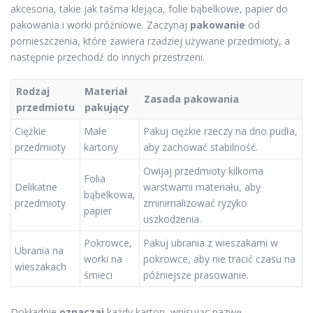
akcesoria, takie jak taśma klejąca, folie bąbelkowe, papier do
pakowania i worki próżniowe. Zaczynaj
pakowanie
od
pomieszczenia, które zawiera rzadziej używane przedmioty, a
następnie przechodź do innych przestrzeni.
Rodzaj
Materiał
Zasada pakowania
przedmiotu
pakujący
Ciężkie
Małe
Pakuj ciężkie rzeczy na dno pudła,
przedmioty
kartony
aby zachować stabilność.
Owijaj przedmioty kilkoma
Folia
Delikatne
warstwami materiału, aby
bąbelkowa,
przedmioty
zminimalizować ryzyko
papier
uszkodzenia.
Pokrowce,
Pakuj ubrania z wieszakami w
Ubrania na
worki na
pokrowce, aby nie tracić czasu na
wieszakach
śmieci
późniejsze prasowanie.
Dokładnie
oznaczaj
każdy karton, wpisując nazwę