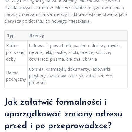
się, aby ten bagaż był łatwo dostępny i nie chował się wśród
standardowych kartonów. Możesz również przygotować jedną
paczkę z rzeczami najważniejszymi, która zostanie otwarta jako
pierwsza po dotarciu do nowego mieszkania.
Typ
Rzeczy
Karton
ładowarki, powerbank, papier toaletowy, mydło,
pierwszej
ręcznik, leki, plastry, kubki, talerze, sztućce,
doby
otwieracz, piżama, bielizna, ubrania
ubrania, kosmetyki, dokumenty, ładowarki,
Bagaż
przybory toaletowe, talerzyk, kubki, sztućce,
podręczny
prowiant
Jak załatwić formalności i
uporządkować zmiany adresu
przed i po przeprowadzce?