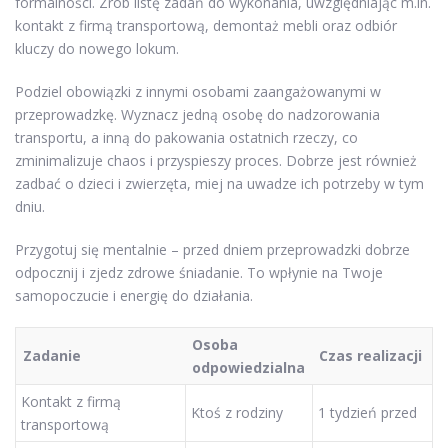
formalności. Zrób listę zadań do wykonania, uwzględniając m.in.
kontakt z firmą transportową, demontaż mebli oraz odbiór
kluczy do nowego lokum.
Podziel obowiązki z innymi osobami zaangażowanymi w
przeprowadzkę. Wyznacz jedną osobę do nadzorowania
transportu, a inną do pakowania ostatnich rzeczy, co
zminimalizuje chaos i przyspieszy proces. Dobrze jest również
zadbać o dzieci i zwierzęta, miej na uwadze ich potrzeby w tym
dniu.
Przygotuj się mentalnie – przed dniem przeprowadzki dobrze
odpocznij i zjedz zdrowe śniadanie. To wpłynie na Twoje
samopoczucie i energię do działania.
Osoba
Zadanie
Czas realizacji
odpowiedzialna
Kontakt z firmą
Ktoś z rodziny
1 tydzień przed
transportową