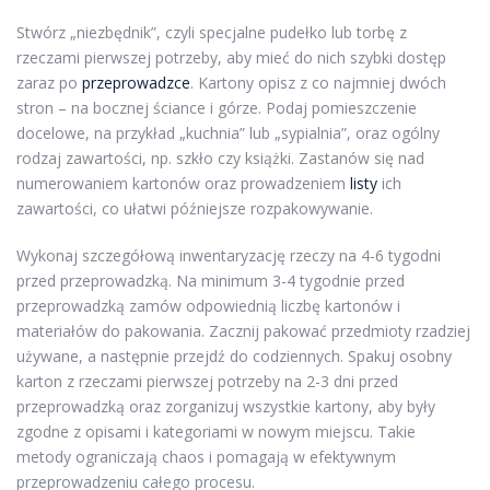
Stwórz „niezbędnik”, czyli specjalne pudełko lub torbę z
rzeczami pierwszej potrzeby, aby mieć do nich szybki dostęp
zaraz po
przeprowadzce
. Kartony opisz z co najmniej dwóch
stron – na bocznej ściance i górze. Podaj pomieszczenie
docelowe, na przykład „kuchnia” lub „sypialnia”, oraz ogólny
rodzaj zawartości, np. szkło czy książki. Zastanów się nad
numerowaniem kartonów oraz prowadzeniem
listy
ich
zawartości, co ułatwi późniejsze rozpakowywanie.
Wykonaj szczegółową inwentaryzację rzeczy na 4-6 tygodni
przed przeprowadzką. Na minimum 3-4 tygodnie przed
przeprowadzką zamów odpowiednią liczbę kartonów i
materiałów do pakowania. Zacznij pakować przedmioty rzadziej
używane, a następnie przejdź do codziennych. Spakuj osobny
karton z rzeczami pierwszej potrzeby na 2-3 dni przed
przeprowadzką oraz zorganizuj wszystkie kartony, aby były
zgodne z opisami i kategoriami w nowym miejscu. Takie
metody ograniczają chaos i pomagają w efektywnym
przeprowadzeniu całego procesu.