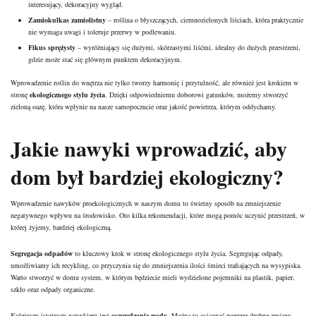
interesujący, dekoracyjny wygląd.
Zamiokulkas zamiolistny
– roślina o błyszczących, ciemnozielonych liściach, która praktycznie
nie wymaga uwagi i toleruje przerwy w podlewaniu.
Fikus sprężysty
– wyróżniający się dużymi, skórzastymi liśćmi, idealny do dużych przestrzeni,
gdzie może stać się głównym punktem dekoracyjnym.
Wprowadzenie roślin do wnętrza nie tylko tworzy harmonię i przytulność, ale również jest krokiem w
stronę
ekologicznego stylu życia
. Dzięki odpowiedniemu doborowi gatunków, możemy stworzyć
zieloną oazę, która wpłynie na nasze samopoczucie oraz jakość powietrza, którym oddychamy.
Jakie nawyki wprowadzić, aby
dom był bardziej ekologiczny?
Wprowadzenie nawyków proekologicznych w naszym domu to świetny sposób na zmniejszenie
negatywnego wpływu na środowisko. Oto kilka rekomendacji, które mogą pomóc uczynić przestrzeń, w
której żyjemy, bardziej ekologiczną.
Segregacja odpadów
to kluczowy krok w stronę ekologicznego stylu życia. Segregując odpady,
umożliwiamy ich recykling, co przyczynia się do zmniejszenia ilości śmieci trafiających na wysypiska.
Warto stworzyć w domu system, w którym będziecie mieli wydzielone
pojemniki
na plastik, papier,
szkło oraz odpady organiczne.
Kolejnym istotnym nawykiem jest
oszczędzanie wody
. Można to osiągnąć poprzez drobne zmiany,