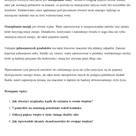
takie jak instalacja perlatorów na kranach, co pozwala na zmniejszenie zużycia wody bez uszczerbku dla
komfortu. Zredukowanie czasu spędzanego pod prysznicem również może znacząco wpłynąć na
miesięczne rachunki oraz na ilość wykorzystanej wody.
Oszczędzanie energii
jest równie ważne. Warto zainwestować w energooszczędne żarówki oraz sprzęty,
które zużywają mniej energii. Dodatkowo, korzystanie z naturalnego światła w ciągu dnia nie tylko
zmniejsza zużycie energii, ale także poprawia nastrój.
Unikanie
jednorazowych produktów
ma także kluczowe znaczenie dla redukcji odpadów. Zamiast
kupować jednorazowe torby, butelki czy sztućce, warto zainwestować w produkty wielokrotnego użytku,
które są bardziej przyjazne dla środowiska i mogą być używane przez długi czas.
Wprowadzenie tych prostych nawyków do codziennego życia nie tylko przyczyni się do poprawy
ekologiczności naszego domu, ale także może zainspirować innych do podjęcia podobnych działań.
Każda, nawet najmniejsza zmiana, ma znaczenie w dążeniu do bardziej zrównoważonego stylu życia.
Powiązane wpisy:
Jak stworzyć oryginalny kącik do czytania w swoim wnętrzu?
7 pomysłów na aranżację przestrzeni wokół kominka
Odkryj piękno wnętrz w stylu vintage shabby chic
Jak wprowadzić akcenty skandynawskie do swojego wnętrza?