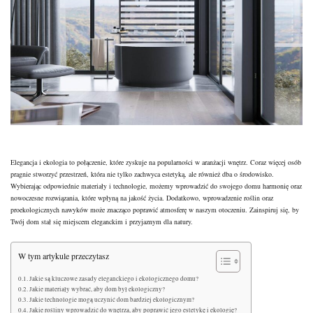
Elegancja i ekologia to połączenie, które zyskuje na popularności w aranżacji wnętrz. Coraz więcej osób
pragnie stworzyć przestrzeń, która nie tylko zachwyca estetyką, ale również dba o środowisko.
Wybierając odpowiednie
materiały
i technologie, możemy wprowadzić do swojego domu harmonię oraz
nowoczesne rozwiązania, które wpłyną na jakość życia. Dodatkowo, wprowadzenie roślin oraz
proekologicznych nawyków może znacząco poprawić atmosferę w naszym otoczeniu. Zainspiruj się, by
Twój dom stał się
miejscem
eleganckim i przyjaznym dla natury.
W tym artykule przeczytasz
Jakie są kluczowe zasady eleganckiego i ekologicznego domu?
Jakie materiały wybrać, aby dom był ekologiczny?
Jakie technologie mogą uczynić dom bardziej ekologicznym?
Jakie rośliny wprowadzić do wnętrza, aby poprawić jego estetykę i ekologię?