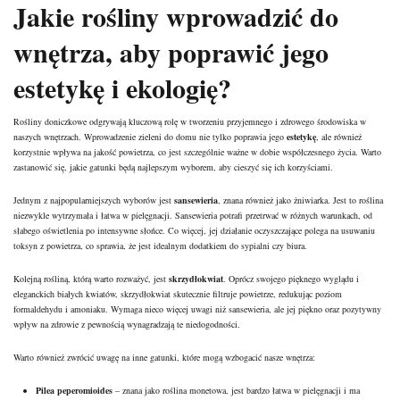
Jakie rośliny wprowadzić do
wnętrza, aby poprawić jego
estetykę i ekologię?
Rośliny doniczkowe odgrywają kluczową rolę w tworzeniu przyjemnego i zdrowego środowiska w
naszych wnętrzach. Wprowadzenie zieleni do domu nie tylko poprawia jego
estetykę
, ale również
korzystnie wpływa na jakość powietrza, co jest szczególnie ważne w dobie współczesnego życia. Warto
zastanowić się, jakie gatunki będą najlepszym wyborem, aby cieszyć się ich korzyściami.
Jednym z najpopularniejszych wyborów jest
sansewieria
, znana również jako żniwiarka. Jest to roślina
niezwykle wytrzymała i łatwa w pielęgnacji. Sansewieria potrafi przetrwać w różnych warunkach, od
słabego oświetlenia po intensywne słońce. Co więcej, jej działanie oczyszczające polega na usuwaniu
toksyn z powietrza, co sprawia, że jest idealnym dodatkiem do sypialni czy biura.
Kolejną rośliną, którą warto rozważyć, jest
skrzydłokwiat
. Oprócz swojego pięknego wyglądu i
eleganckich białych kwiatów, skrzydłokwiat skutecznie filtruje powietrze, redukując poziom
formaldehydu i amoniaku. Wymaga nieco więcej uwagi niż sansewieria, ale jej piękno oraz pozytywny
wpływ na zdrowie z pewnością wynagradzają te niedogodności.
Warto również zwrócić uwagę na inne gatunki, które mogą wzbogacić nasze wnętrza:
Pilea peperomioides
– znana jako roślina monetowa, jest bardzo łatwa w pielęgnacji i ma