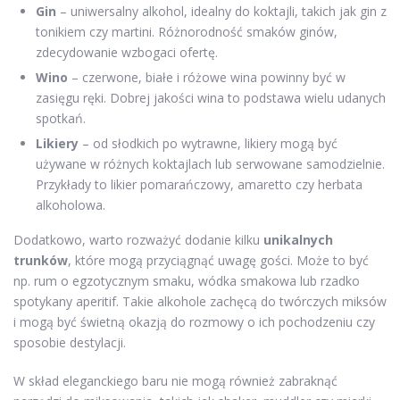
Gin
– uniwersalny alkohol, idealny do koktajli, takich jak gin z
tonikiem czy martini. Różnorodność smaków ginów,
zdecydowanie wzbogaci ofertę.
Wino
– czerwone, białe i różowe wina powinny być w
zasięgu ręki. Dobrej jakości wina to podstawa wielu udanych
spotkań.
Likiery
– od słodkich po wytrawne, likiery mogą być
używane w różnych koktajlach lub serwowane samodzielnie.
Przykłady to likier pomarańczowy, amaretto czy herbata
alkoholowa.
Dodatkowo, warto rozważyć dodanie kilku
unikalnych
trunków
, które mogą przyciągnąć uwagę gości. Może to być
np. rum o egzotycznym smaku, wódka smakowa lub rzadko
spotykany aperitif. Takie alkohole zachęcą do twórczych miksów
i mogą być świetną okazją do rozmowy o ich pochodzeniu czy
sposobie destylacji.
W skład eleganckiego baru nie mogą również zabraknąć