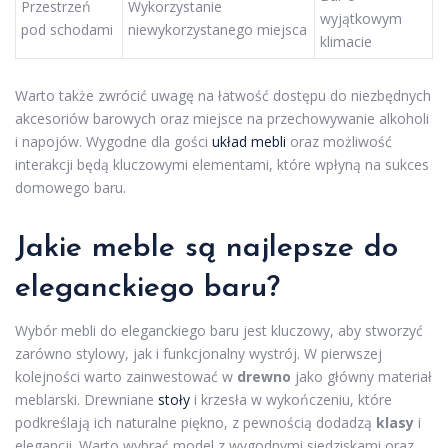
Przestrzeń
Wykorzystanie
wyjątkowym
pod schodami
niewykorzystanego miejsca
klimacie
Warto także zwrócić uwagę na łatwość dostępu do niezbędnych
akcesoriów barowych oraz miejsce na przechowywanie alkoholi
i napojów. Wygodne dla gości
układ mebli
oraz możliwość
interakcji będą kluczowymi elementami, które wpłyną na sukces
domowego baru.
Jakie meble są najlepsze do
eleganckiego baru?
Wybór mebli do eleganckiego baru jest kluczowy, aby stworzyć
zarówno stylowy, jak i funkcjonalny wystrój. W pierwszej
kolejności warto zainwestować w
drewno
jako główny materiał
meblarski. Drewniane
stoły
i krzesła w wykończeniu, które
podkreślają ich naturalne piękno, z pewnością dodadzą
klasy
i
elegancji. Warto wybrać model z wygodnymi siedziskami oraz