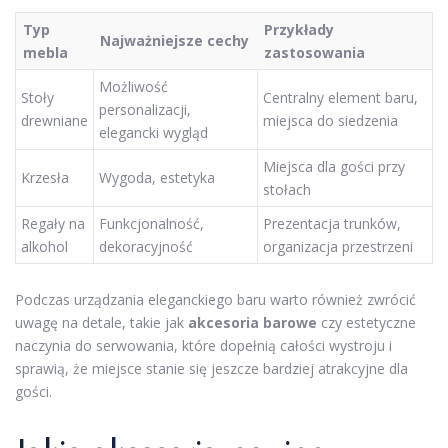
Typ
Przykłady
Najważniejsze cechy
mebla
zastosowania
Możliwość
Stoły
Centralny element baru,
personalizacji,
drewniane
miejsca do siedzenia
elegancki wygląd
Miejsca dla gości przy
Krzesła
Wygoda, estetyka
stołach
Regały na
Funkcjonalność,
Prezentacja trunków,
alkohol
dekoracyjność
organizacja przestrzeni
Podczas urządzania eleganckiego baru warto również zwrócić
uwagę na detale, takie jak
akcesoria barowe
czy estetyczne
naczynia do serwowania, które dopełnią całości wystroju i
sprawią, że miejsce stanie się jeszcze bardziej atrakcyjne dla
gości.