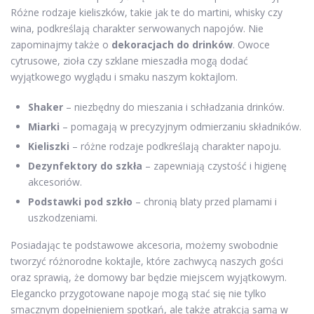
Różne rodzaje kieliszków, takie jak te do martini, whisky czy
wina, podkreślają charakter serwowanych napojów. Nie
zapominajmy także o
dekoracjach do drinków
. Owoce
cytrusowe, zioła czy szklane mieszadła mogą dodać
wyjątkowego wyglądu i smaku naszym koktajlom.
Shaker
– niezbędny do mieszania i schładzania drinków.
Miarki
– pomagają w precyzyjnym odmierzaniu składników.
Kieliszki
– różne rodzaje podkreślają charakter napoju.
Dezynfektory do szkła
– zapewniają czystość i higienę
akcesoriów.
Podstawki pod szkło
– chronią blaty przed plamami i
uszkodzeniami.
Posiadając te podstawowe akcesoria, możemy swobodnie
tworzyć różnorodne koktajle, które zachwycą naszych gości
oraz sprawią, że domowy bar będzie miejscem wyjątkowym.
Elegancko przygotowane napoje mogą stać się nie tylko
smacznym dopełnieniem spotkań, ale także atrakcją samą w