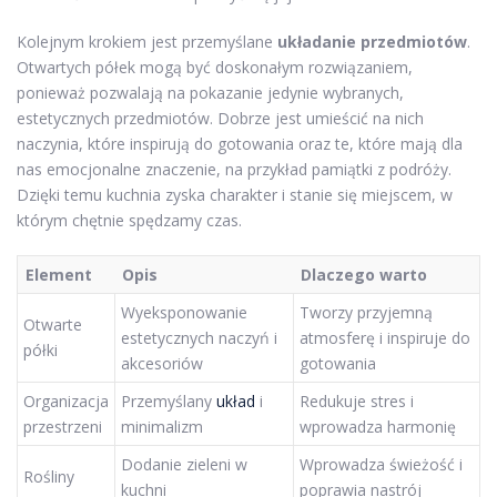
Kolejnym krokiem jest przemyślane
układanie przedmiotów
.
Otwartych półek mogą być doskonałym rozwiązaniem,
ponieważ pozwalają na pokazanie jedynie wybranych,
estetycznych przedmiotów. Dobrze jest umieścić na nich
naczynia, które inspirują do gotowania oraz te, które mają dla
nas emocjonalne znaczenie, na przykład pamiątki z podróży.
Dzięki temu kuchnia zyska charakter i stanie się miejscem, w
którym chętnie spędzamy czas.
Element
Opis
Dlaczego warto
Wyeksponowanie
Tworzy przyjemną
Otwarte
estetycznych naczyń i
atmosferę i inspiruje do
półki
akcesoriów
gotowania
Organizacja
Przemyślany
układ
i
Redukuje stres i
przestrzeni
minimalizm
wprowadza harmonię
Dodanie zieleni w
Wprowadza świeżość i
Rośliny
kuchni
poprawia nastrój