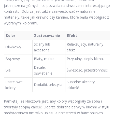
jaśniejsze na górnych, co pozwala na stworzenie interesującego
kontrastu. Dobrze jest także zainwestować w naturalne
materiały, takie jak drewno czy kamień, które będą współgrać z
wybranymi kolorami.
Kolor
Zastosowanie
Efekt
Ściany lub
Relaksujący, naturalny
Oliwkowy
akcesoria
efekt
Brązowy
Blaty,
meble
Przytulny, ciepły klimat
Detale,
Biel
Świeżość, przestronność
oświetlenie
Pastelowe
Subtelne akcenty,
Dodatki, tekstylia
kolory
lekkość
Pamiętaj, że kluczowe jest, aby kolory współgrały ze sobą i
tworzyły spójną całość. Dobrze dobrane barwy w kuchni w stylu
medytacyjnym nie tylko uplasują przestrzeń w harmonijnym