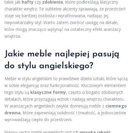
takie jak
hafty
czy
zdobienia
, które podkreślają klasyczny
charakter wnętrz. Te subtelne akcenty sprawiają, że przestrzeń
staje się bardziej osobista i wyrafinowana, nadając jej
niepowtarzalny styl. Warto zatem zwrócić uwagę na detale,
które mogą znacząco wpłynąć na ostateczny efekt aranżacji
wnętrza.
Jakie meble najlepiej pasują
do stylu angielskiego?
Meble w stylu angielskim to prawdziwe dzieła sztuki, które łączą
w sobie elegancję oraz funkcjonalność. Kluczowym elementem
tego stylu są
klasyczne formy
, często o bogato zdobionych
detalach, które przyciągają wzrok i nadają wnętrzu charakteru.
W aranżacjach angielskich zwykle dominują meble z
ciemnego
drewna
, które zapewniają solidność i trwałość, a jednocześnie
wprowadzają ciepło do przestrzeni.
Ważną cechą mebli angielskich jest ich
wysoka jakość