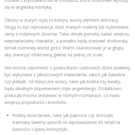
modele z kryształami lub w mosiądzu, które doskonale wpisują
się w angielską estetykę.
Obrazy w starym stylu to kolejny ważny element dekoracji.
Mogą to być reprodukcje dzieł znanych malarzy lub stylizowane
ramy z rodzinnych zbiorów. Takie detale potrafią nadać wnętrzu
niepowtarzalny charakter, a ponadto będą stanowić doskonałą
temat rozmowy wśród gości. Warto zaaranżować je w grupy,
aby stworzyć efektowną galerię na jednej ze ścian.
Nie można zapomnieć o poduszkach i zasłonach, które powinny
być wykonane z jakościowych materiałów, takich jak bawełna
czy jedwab. Ich klasyczne wzory, takie jak kratka czy kwiaty,
będą idealnym dopełnieniem stylu angielskiego. Dodatkowo,
poduszki można zestawiać w różnych rozmiarach, co nada
wnętrzu przytulności i komfortu.
Rośliny doniczkowe, takie jak paprocie czy storczyki,
stanowią świetny sposób na wprowadzenie do wnętrza
świeżości i żywej kolorystyki.