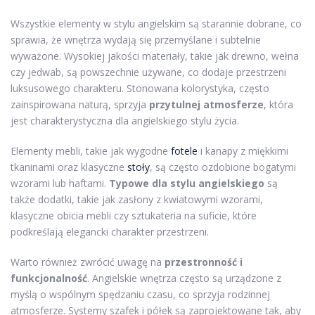
Wszystkie elementy w stylu angielskim są starannie dobrane, co
sprawia, że wnętrza wydają się przemyślane i subtelnie
wyważone. Wysokiej jakości materiały, takie jak drewno, wełna
czy jedwab, są powszechnie używane, co dodaje przestrzeni
luksusowego charakteru. Stonowana kolorystyka, często
zainspirowana naturą, sprzyja
przytulnej atmosferze
, która
jest charakterystyczna dla angielskiego stylu życia.
Elementy mebli, takie jak wygodne
fotele
i kanapy z miękkimi
tkaninami oraz klasyczne
stoły
, są często ozdobione bogatymi
wzorami lub haftami.
Typowe dla stylu angielskiego
są
także dodatki, takie jak zasłony z kwiatowymi wzorami,
klasyczne obicia mebli czy sztukateria na suficie, które
podkreślają elegancki charakter przestrzeni.
Warto również zwrócić uwagę na
przestronność i
funkcjonalność
. Angielskie wnętrza często są urządzone z
myślą o wspólnym spędzaniu czasu, co sprzyja rodzinnej
atmosferze. Systemy szafek i półek są zaprojektowane tak, aby