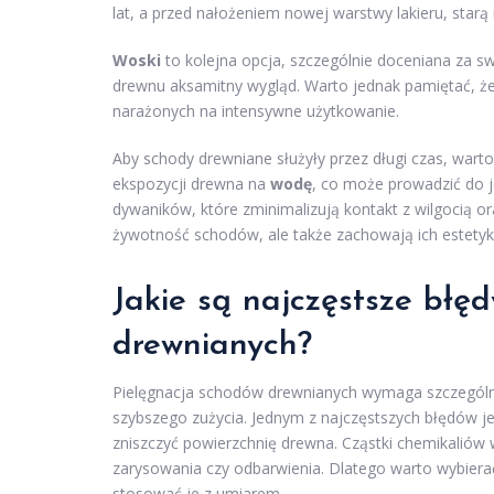
lat, a przed nałożeniem nowej warstwy lakieru, starą
Woski
to kolejna opcja, szczególnie doceniana za sw
drewnu aksamitny wygląd. Warto jednak pamiętać, że w
narażonych na intensywne użytkowanie.
Aby schody drewniane służyły przez długi czas, warto
ekspozycji drewna na
wodę
, co może prowadzić do je
dywaników, które zminimalizują kontakt z wilgocią or
żywotność schodów, ale także zachowają ich estetykę
Jakie są najczęstsze błę
drewnianych?
Pielęgnacja schodów drewnianych wymaga szczególne
szybszego zużycia. Jednym z najczęstszych błędów j
zniszczyć powierzchnię drewna. Cząstki chemikalió
zarysowania czy odbarwienia. Dlatego warto wybiera
stosować je z umiarem.