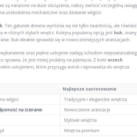
ie są narażone na duże obciążenia, należy zwrócić szczególną uwag
na uszkodzenia mechaniczne oraz działanie wilgoci.
b
. Ten gatunek drewna wyróżnia się nie tylko twardością, ale również
 w różnych stylach wnętrz. Kolejną popularną opcją jest
buk
, znany
eranie. Buk idealnie sprawdzi się w nowocześniejszych aranżacjach.
e wybarwienie oraz piękne usłojenie nadają schodom niepowtarzalne
o sprawia, że jest mniej podatny na pęknięcia. Z kolei
orzech
bokim usłojeniem, które przyciąga wzrok i wprowadza do wnętrza
Najlepsze zastosowanie
na wilgoć
Tradycyjne i eleganckie wnętrza
dporność na ścieranie
Nowoczesne aranżacje
Stylowe wnętrza
ąd
Wnętrza premium