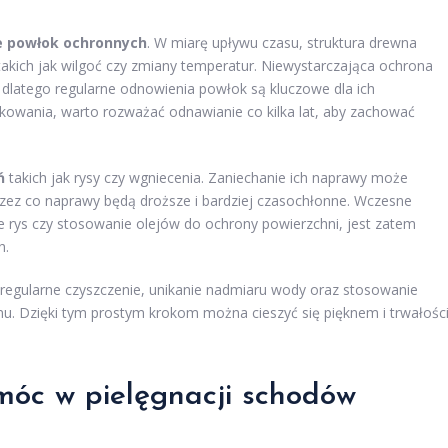
e powłok ochronnych
. W miarę upływu czasu, struktura drewna
takich jak wilgoć czy zmiany temperatur. Niewystarczająca ochrona
dlatego regularne odnowienia powłok są kluczowe dla ich
tkowania, warto rozważać odnawianie co kilka lat, aby zachować
ń
takich jak rysy czy wgniecenia. Zaniechanie ich naprawy może
zez co naprawy będą droższe i bardziej czasochłonne. Wczesne
nie rys czy stosowanie olejów do ochrony powierzchni, jest zatem
h.
 regularne czyszczenie, unikanie nadmiaru wody oraz stosowanie
u. Dzięki tym prostym krokom można cieszyć się pięknem i trwałośc
móc w pielęgnacji schodów