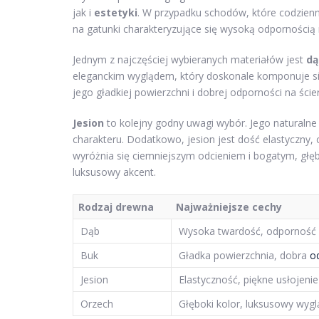
jak i
estetyki
. W przypadku schodów, które codzienn
na gatunki charakteryzujące się wysoką odpornością 
Jednym z najczęściej wybieranych materiałów jest
dą
eleganckim wyglądem, który doskonale komponuje się
jego gładkiej powierzchni i dobrej odporności na ści
Jesion
to kolejny godny uwagi wybór. Jego naturaln
charakteru. Dodatkowo, jesion jest dość elastyczny, c
wyróżnia się ciemniejszym odcieniem i bogatym, głę
luksusowy akcent.
Rodzaj drewna
Najważniejsze cechy
Dąb
Wysoka twardość, odporność 
Buk
Gładka powierzchnia, dobra
o
Jesion
Elastyczność, piękne usłojenie
Orzech
Głęboki kolor, luksusowy wygl