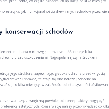
ami producenta, co często oznacza ich aplikację co kilka miesięcy.
no estetyką, jak i funkcjonalnością drewnianych schodów przez wiel
y konserwacji schodów
mentem dbania o ich wygląd oraz trwałość. Istnieje kilka
ą drewno przed uszkodzeniami. Najpopularniejszymi środkami
ują jego strukturę, zapewniając głęboką ochronę przed wilgocią i
ygląd drewna i sprawia, że staje się ono bardziej odporne na
wać się co kilka miesięcy, w zależności od intensywności użytkowani
tworzą twardszą, zewnętrzną powłokę ochronną. Lakiery mogą być
preferencji estetycznych. Konserwację należy przeprowadzać co kilk