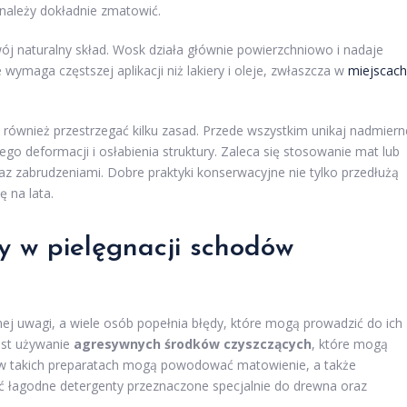
 należy dokładnie zmatowić.
ój naturalny skład. Wosk działa głównie powierzchniowo i nadaje
ymaga częstszej aplikacji niż lakiery i oleje, zwłaszcza w
miejscach
 również przestrzegać kilku zasad. Przede wszystkim unikaj nadmiern
go deformacji i osłabienia struktury. Zaleca się stosowanie mat lub
az zabrudzeniami. Dobre praktyki konserwacyjne nie tylko przedłużą
 na lata.
dy w pielęgnacji schodów
j uwagi, a wiele osób popełnia błędy, które mogą prowadzić do ich
est używanie
agresywnych środków czyszczących
, które mogą
w w takich preparatach mogą powodować matowienie, a także
ć łagodne detergenty przeznaczone specjalnie do drewna oraz