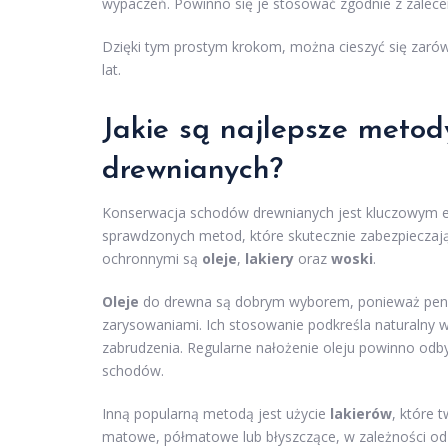
wypaczeń. Powinno się je stosować zgodnie z zaleceni
Dzięki tym prostym krokom, można cieszyć się zarów
lat.
Jakie są najlepsze metod
drewnianych?
Konserwacja schodów drewnianych jest kluczowym ele
sprawdzonych metod, które skutecznie zabezpieczaj
ochronnymi są
oleje
,
lakiery
oraz
woski
.
Oleje
do drewna są dobrym wyborem, ponieważ penetr
zarysowaniami. Ich stosowanie podkreśla naturalny w
zabrudzenia. Regularne nałożenie oleju powinno odby
schodów.
Inną popularną metodą jest użycie
lakierów
, które 
matowe, półmatowe lub błyszczące, w zależności od 