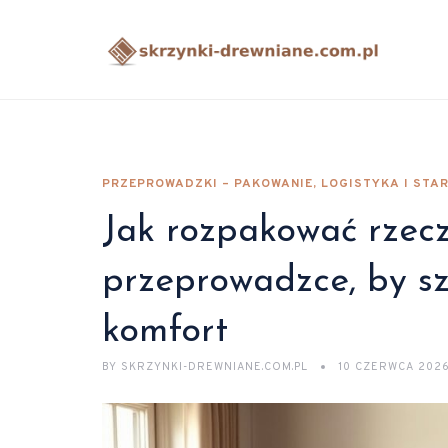
PRZEPROWADZKI – PAKOWANIE, LOGISTYKA I STA
Jak rozpakować rzecz
przeprowadzce, by s
komfort
BY
SKRZYNKI-DREWNIANE.COM.PL
10 CZERWCA 202