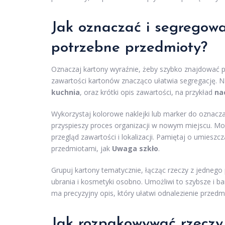
Jak oznaczać i segregowa
potrzebne przedmioty?
Oznaczaj kartony wyraźnie, żeby szybko znajdować 
zawartości kartonów znacząco ułatwia segregację. 
kuchnia
, oraz krótki opis zawartości, na przykład
na
Wykorzystaj kolorowe naklejki lub marker do oznacz
przyspieszy proces organizacji w nowym miejscu. Moż
przegląd zawartości i lokalizacji. Pamiętaj o umiesz
przedmiotami, jak
Uwaga szkło
.
Grupuj kartony tematycznie, łącząc rzeczy z jednego
ubrania i kosmetyki osobno. Umożliwi to szybsze i b
ma precyzyjny opis, który ułatwi odnalezienie prze
Jak rozpakowywać rzeczy