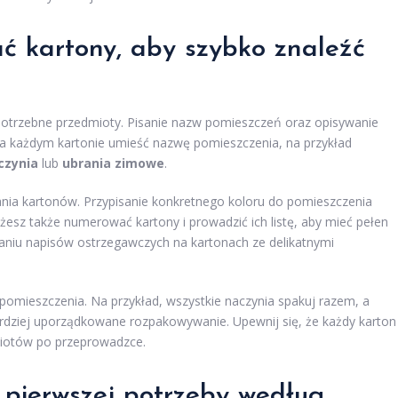
ć kartony, aby szybko znaleźć
potrzebne przedmioty. Pisanie nazw pomieszczeń oraz opisywanie
Na każdym kartonie umieść nazwę pomieszczenia, na przykład
czynia
lub
ubrania zimowe
.
ania kartonów. Przypisanie konkretnego koloru do pomieszczenia
esz także numerować kartony i prowadzić ich listę, aby mieć pełen
czaniu napisów ostrzegawczych na kartonach ze delikatnymi
 pomieszczenia. Na przykład, wszystkie naczynia spakuj razem, a
ardziej uporządkowane rozpakowywanie. Upewnij się, że każdy karton
dmiotów po przeprowadzce.
 pierwszej potrzeby według