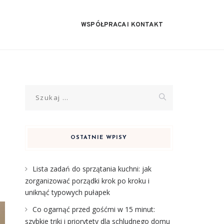
WSPÓŁPRACA I KONTAKT
Szukaj:
OSTATNIE WPISY
Lista zadań do sprzątania kuchni: jak
zorganizować porządki krok po kroku i
uniknąć typowych pułapek
Co ogarnąć przed gośćmi w 15 minut:
szybkie triki i priorytety dla schludnego domu