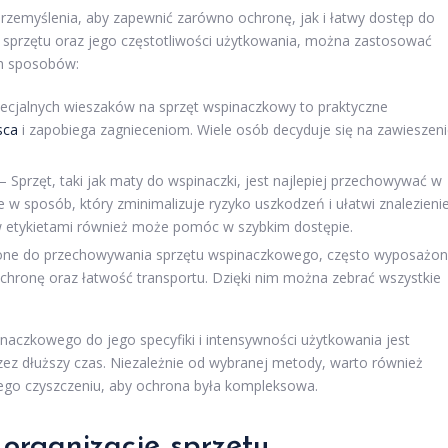
emyślenia, aby zapewnić zarówno ochronę, jak i łatwy dostęp do
 sprzętu oraz jego częstotliwości użytkowania, można zastosować
ch sposobów:
ecjalnych wieszaków na sprzęt wspinaczkowy to praktyczne
sca
i zapobiega zagnieceniom. Wiele osób decyduje się na zawieszen
– Sprzęt, taki jak maty do wspinaczki, jest najlepiej przechowywać w
 w sposób, który zminimalizuje ryzyko uszkodzeń i ułatwi znalezieni
 etykietami również może pomóc w szybkim dostępie.
one do przechowywania sprzętu wspinaczkowego, często wyposażo
chronę oraz łatwość transportu. Dzięki nim można zebrać wszystkie
czkowego do jego specyfiki i intensywności użytkowania jest
zez dłuższy czas. Niezależnie od wybranej metody, warto również
jego czyszczeniu, aby ochrona była kompleksowa.
 organizację sprzętu