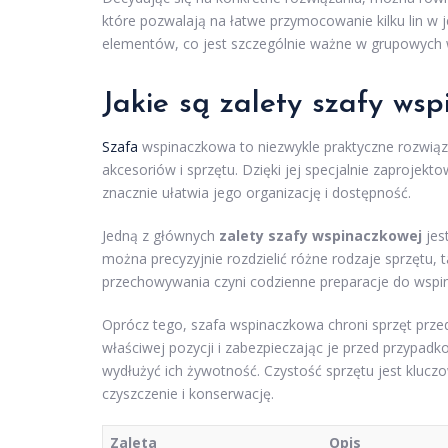
które pozwalają na łatwe przymocowanie kilku lin w
elementów, co jest szczególnie ważne w grupowych
Jakie są zalety szafy ws
Szafa
wspinaczkowa to niezwykle praktyczne rozwiąza
akcesoriów i sprzętu. Dzięki jej specjalnie zaprojek
znacznie ułatwia jego organizację i dostępność.
Jedną z głównych
zalety szafy wspinaczkowej
jes
można precyzyjnie rozdzielić różne rodzaje sprzętu, t
przechowywania czyni codzienne preparacje do wspina
Oprócz tego, szafa wspinaczkowa chroni sprzęt prz
właściwej pozycji i zabezpieczając je przed przypa
wydłużyć ich żywotność. Czystość sprzętu jest klucz
czyszczenie i konserwację.
Zaleta
Opis