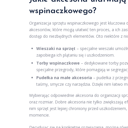
wspinaczkowego?
Organizacja sprzętu wspinaczkowego jest kluczowa d
akcesoriów, które mogą ułatwić ten proces, a ich za
dostęp do niezbędnych elementów. Oto niektóre z ni
Wieszaki na sprzęt
– specjalne wieszaki umożli
zapobiega ich plątaniu się i uszkodzeniom.
Torby wspinaczkowe
– dedykowane torby pozwa
specjalne przegrody, które pomagają w segregacji 
Pudełka na małe akcesoria
– pudełka z przeg
taśmy, smycze czy narzędzia. Dzięki nim łatwo mo
Wybierając odpowiednie akcesoria do organizacji sp
oraz rozmiar. Dobre akcesoria nie tylko zwiększają 
nim sprzęt jest lepiej chroniony przed uszkodzenie
momencie.
Decydując się na konkretne rozwiązania, można równ