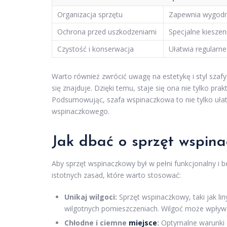
Organizacja sprzętu
Zapewnia wygodne
Ochrona przed uszkodzeniami
Specjalne kieszen
Czystość i konserwacja
Ułatwia regularne
Warto również zwrócić uwagę na estetykę i styl szaf
się znajduje. Dzięki temu, staje się ona nie tylko p
Podsumowując, szafa wspinaczkowa to nie tylko ułatw
wspinaczkowego.
Jak dbać o sprzęt wspin
Aby sprzęt wspinaczkowy był w pełni funkcjonalny i 
istotnych zasad, które warto stosować:
Unikaj wilgoci:
Sprzęt wspinaczkowy, taki jak li
wilgotnych pomieszczeniach. Wilgoć może wpływać
Chłodne i ciemne
miejsce
:
Optymalne warunki d