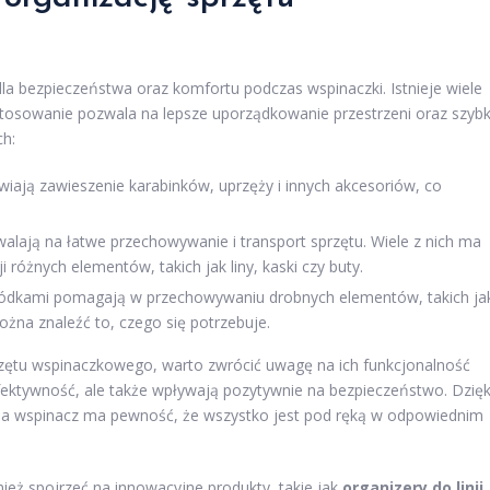
la bezpieczeństwa oraz komfortu podczas wspinaczki. Istnieje wiele
stosowanie pozwala na lepsze uporządkowanie przestrzeni oraz szybk
ch:
wiają zawieszenie karabinków, uprzęży i innych akcesoriów, co
lają na łatwe przechowywanie i transport sprzętu. Wiele z nich ma
różnych elementów, takich jak liny, kaski czy buty.
ródkami pomagają w przechowywaniu drobnych elementów, takich ja
żna znaleźć to, czego się potrzebuje.
rzętu wspinaczkowego, warto zwrócić uwagę na ich funkcjonalność
efektywność, ale także wpływają pozytywnie na bezpieczeństwo. Dzięk
m, a wspinacz ma pewność, że wszystko jest pod ręką w odpowiednim
ież spojrzeć na innowacyjne produkty, takie jak
organizery do linii
,