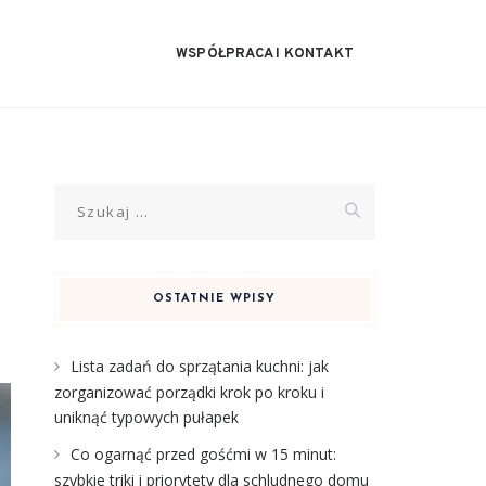
WSPÓŁPRACA I KONTAKT
Szukaj:
OSTATNIE WPISY
Lista zadań do sprzątania kuchni: jak
zorganizować porządki krok po kroku i
uniknąć typowych pułapek
Co ogarnąć przed gośćmi w 15 minut:
szybkie triki i priorytety dla schludnego domu