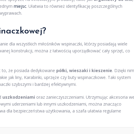
 jednym
miejsc
. Ułatwia to również identyfikację poszczególnych
 wyprawach.
pinaczkowej?
nie dla wszystkich miłośników wspinaczki, którzy posiadają wiele
towanej konstrukcji, można z łatwością uporządkować cały sprzęt, co
t to, że posiada dedykowane
półki, wieszaki i kieszenie
. Dzięki ni
akie jak liny, Karabinki, uprzęże czy buty wspinaczkowe. Taki system
czki szybszymi i bardziej efektywnymi.
ed
uszkodzeniami
oraz zanieczyszczeniami. Utrzymując akcesoria w
dkowymi uderzeniami lub innymi uszkodzeniami, można znacząco
owa dla bezpieczeństwa użytkowania, a szafa ułatwia regularne