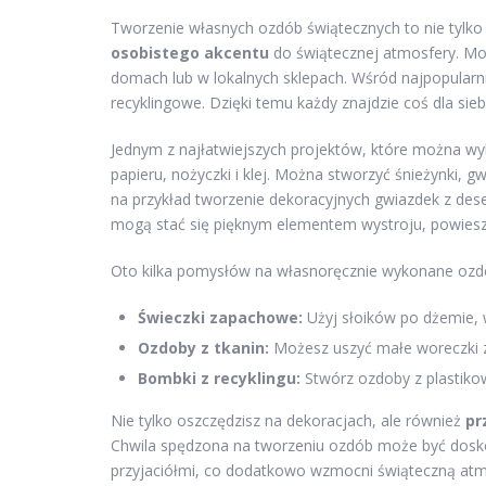
Tworzenie własnych ozdób świątecznych to nie tylko
osobistego akcentu
do świątecznej atmosfery. Mo
domach lub w lokalnych sklepach. Wśród najpopularn
recyklingowe. Dzięki temu każdy znajdzie coś dla sie
Jednym z najłatwiejszych projektów, które można wy
papieru, nożyczki i klej. Można stworzyć śnieżynki, 
na przykład tworzenie dekoracyjnych gwiazdek z dese
mogą stać się pięknym elementem wystroju, powiesz
Oto kilka pomysłów na własnoręcznie wykonane ozd
Świeczki zapachowe:
Użyj słoików po dżemie, w
Ozdoby z tkanin:
Możesz uszyć małe woreczki z 
Bombki z recyklingu:
Stwórz ozdoby z plastikow
Nie tylko oszczędzisz na dekoracjach, ale również
pr
Chwila spędzona na tworzeniu ozdób może być dosko
przyjaciółmi, co dodatkowo wzmocni świąteczną a