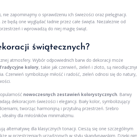
i, nie zapominajmy o sprawdzeniu ich świeżości oraz pielęgnacji.
 że będą one wyglądać ładnie przez całe święta. Niezależnie od
przestrzeń i wprowadzą do niej magię świąt.
ekoracji świątecznych?
cznej atmosfery. Wybór odpowiednich barw do dekoracji może
Tradycyjne kolory
, takie jak czerwień, zieleń i złoto, są nieodłączn
 Czerwień symbolizuje miłość i radość, zieleń odnosi się do natury,
wości.
 popularność
nowoczesnych zestawień kolorystycznych
. Barwy
nadają dekoracjom świeżości i elegancji. Biały kolor, symbolizujący
dcieniami, tworząc harmonijną i przytulną przestrzeń. Srebro
 idealny dla miłośników minimalizmu.
erują alternatywę dla klasycznych tonacji. Cieszą się one szczególnym
akże w przestrzeniach urządzonych w stylu skandynawskim. Dzięki ni