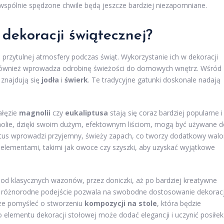
wspólnie spędzone chwile będą jeszcze bardziej niezapomniane.
 dekoracji świątecznej?
i przytulnej atmosfery podczas świąt. Wykorzystanie ich w dekoracji
le również wprowadza odrobinę świeżości do domowych wnętrz. Wśród
 znajdują się
jodła
i
świerk
. Te tradycyjne gatunki doskonale nadają
ałęzie
magnolii
czy
eukaliptusa
stają się coraz bardziej popularne i
olie, dzięki swoim dużym, efektownym liściom, mogą być używane d
ptus wprowadzi przyjemny, świeży zapach, co tworzy dodatkowy walo
elementami, takimi jak owoce czy szyszki, aby uzyskać wyjątkowe
d klasycznych wazonów, przez doniczki, aż po bardziej kreatywne
e różnorodne podejście pozwala na swobodne dostosowanie dekoracj
że pomyśleć o stworzeniu
kompozycji na stole
, która będzie
go elementu dekoracji stołowej może dodać elegancji i uczynić posiłek