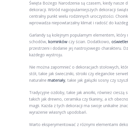
Święta Bożego Narodzenia są czasem, kiedy nasze d
dekoracji. Wśród najpopularniejszych dekoracji świąt
centralny punkt wielu rodzinnych uroczystości. Cho
wprowadza niepowtarzalny klimat i radość do każdeg
Garlandy są kolejnym popularnym elementem, który mo
schodów,
kominków
czy ścian. Dodatkowo,
oświetle
przestrzeni i dodanie jej nastrojowego charakteru. 
każdego wystroju.
Nie można zapomnieć o dekoracjach stołowych, któr
stół, takie jak świeczniki, stroiki czy eleganckie serw
naturalne
materiały
, takie jak gałązki sosny czy sz
Tradycyjne ozdoby, takie jak aniołki, również ciesz
takich jak drewno, ceramika czy tkaniny, a ich ob
magii. Każda z tych dekoracji ma swoje unikalne znac
wyrażenie własnych upodobań.
Warto eksperymentować z różnymi elementami dekorac