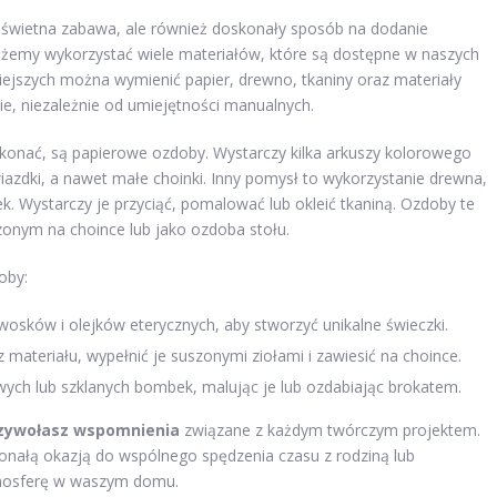
 świetna zabawa, ale również doskonały sposób na dodanie
żemy wykorzystać wiele materiałów, które są dostępne w naszych
iejszych można wymienić papier, drewno, tkaniny oraz materiały
bie, niezależnie od umiejętności manualnych.
konać, są papierowe ozdoby. Wystarczy kilka arkuszy kolorowego
gwiazdki, a nawet małe choinki. Inny pomysł to wykorzystanie drewna,
k. Wystarczy je przyciąć, pomalować lub okleić tkaniną. Ozdoby te
onym na choince lub jako ozdoba stołu.
oby:
osków i olejków eterycznych, aby stworzyć unikalne świeczki.
materiału, wypełnić je suszonymi ziołami i zawiesić na choince.
ych lub szklanych bombek, malując je lub ozdabiając brokatem.
zywołasz wspomnienia
związane z każdym twórczym projektem.
nałą okazją do wspólnego spędzenia czasu z rodziną lub
tmosferę w waszym domu.