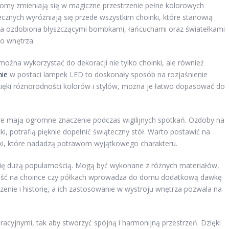
omy zmieniają się w magiczne przestrzenie pełne kolorowych
ecznych wyróżniają się przede wszystkim choinki, które stanowią
inka ozdobiona błyszczącymi bombkami, łańcuchami oraz światełkami
o wnętrza.
żna wykorzystać do dekoracji nie tylko choinki, ale również
nie
w postaci lampek LED to doskonały sposób na rozjaśnienie
Dzięki różnorodności kolorów i stylów, można je łatwo dopasować do
e mają ogromne znaczenie podczas wigilijnych spotkań. Ozdoby na
etki, potrafią pięknie dopełnić świąteczny stół. Warto postawić na
yszki, które nadadzą potrawom wyjątkowego charakteru.
ą się dużą popularnością. Mogą być wykonane z różnych materiałów,
ecność na choince czy półkach wprowadza do domu dodatkową dawkę
zenie i historię, a ich zastosowanie w wystroju wnętrza pozwala na
yjnymi, tak aby stworzyć spójną i harmonijną przestrzeń. Dzięki