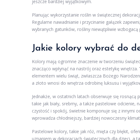
jeszcze bardziej wyjątkowym.
Planując wykorzystanie roślin w świątecznej dekoracj
Regularne nawadnianie i przycinanie gałązek zapewni,
wybranych gatunków, rośliny niewątpliwie wzbogacą 
Jakie kolory wybrać do d
Kolory mają ogromne znaczenie w tworzeniu świąte
znacząco wpłynąć na nastrój oraz estetykę wnętrza.
elementem wielu świąt, zwłaszcza Bożego Narodzenia.
a złoto wnosi do wnętrza odrobinę luksusu i wyjątko
Jednakże, w ostatnich latach obserwuje się rosnącą
takie jak biały, srebrny, a także pastelowe odcienie, 
czystość i spokój, świetnie komponuje się z innymi o
wprowadza chłodniejszy, bardziej nowoczesny klimat,
Pastelowe kolory, takie jak róż, mięta czy błękit, of
uznaniem w dekoracjach świątecznych dla dzieci, a t