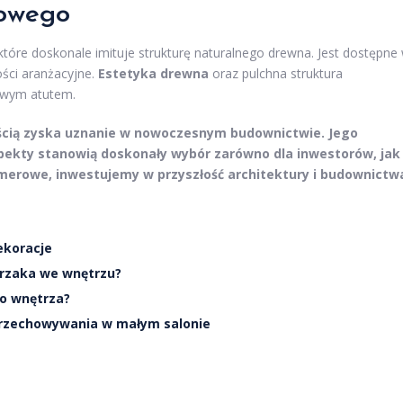
rowego
óre doskonale imituje strukturę naturalnego drewna. Jest dostępne
ości aranżacyjne.
Estetyka drewna
oraz pulchna struktura
owym atutem.
ścią zyska uznanie w nowoczesnym budownictwie. Jego
pekty stanowią doskonały wybór zarówno dla inwestorów, jak 
imerowe, inwestujemy w przyszłość architektury i budownictw
ekoracje
erzaka we wnętrzu?
o wnętrza?
przechowywania w małym salonie