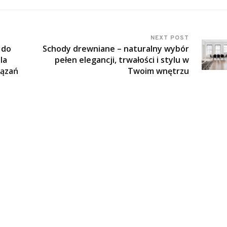
NEXT POST
 do
Schody drewniane – naturalny wybór
la
pełen elegancji, trwałości i stylu w
iązań
Twoim wnętrzu