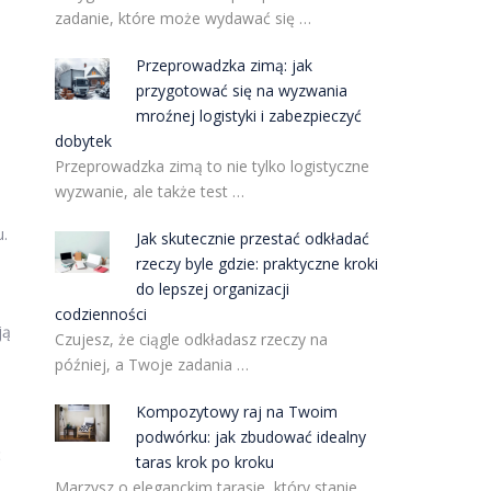
zadanie, które może wydawać się …
Przeprowadzka zimą: jak
przygotować się na wyzwania
mroźnej logistyki i zabezpieczyć
dobytek
Przeprowadzka zimą to nie tylko logistyczne
wyzwanie, ale także test …
u.
Jak skutecznie przestać odkładać
rzeczy byle gdzie: praktyczne kroki
do lepszej organizacji
codzienności
ją
Czujesz, że ciągle odkładasz rzeczy na
później, a Twoje zadania …
Kompozytowy raj na Twoim
podwórku: jak zbudować idealny
ć
taras krok po kroku
Marzysz o eleganckim tarasie, który stanie