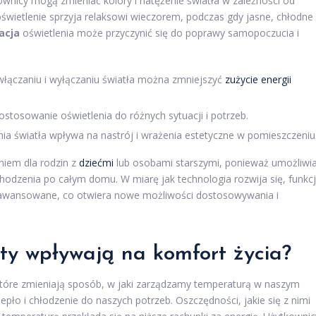
nicy mogą zmieniać kolory i natężenie światła w zależności od
e oświetlenie sprzyja relaksowi wieczorem, podczas gdy jasne, chłodne
acja
oświetlenia może przyczynić się do poprawy samopoczucia i
łączaniu i wyłączaniu światła można zmniejszyć
zużycie energii
stosowanie oświetlenia do różnych sytuacji i potrzeb.
ia światła wpływa na nastrój i wrażenia estetyczne w pomieszczeniu
aniem dla rodzin z
dziećmi
lub osobami starszymi, ponieważ umożliwi
hodzenia po całym domu. W miarę jak technologia rozwija się, funkc
j zaawansowane, co otwiera nowe możliwości dostosowywania i
aty wpływają na komfort życia?
które zmieniają sposób, w jaki zarządzamy temperaturą w naszym
ło i chłodzenie do naszych potrzeb. Oszczędności, jakie się z nimi