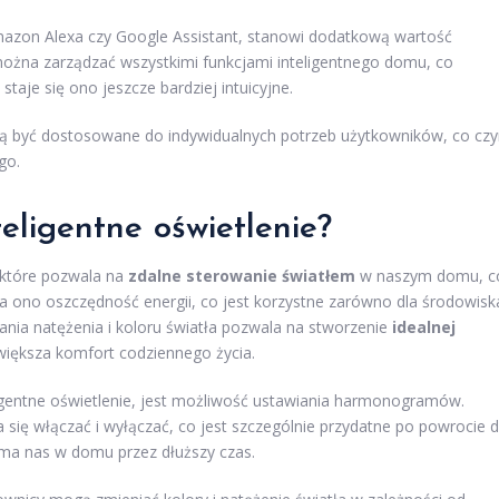
Amazon Alexa czy Google Assistant, stanowi dodatkową wartość
żna zarządzać wszystkimi funkcjami inteligentnego domu, co
staje się ono jeszcze bardziej intuicyjne.
gą być dostosowane do indywidualnych potrzeb użytkowników, co czy
go.
teligentne oświetlenie?
, które pozwala na
zdalne sterowanie światłem
w naszym domu, c
ia ono oszczędność energii, co jest korzystne zarówno dla środowisk
ania natężenia i koloru światła pozwala na stworzenie
idealnej
zwiększa komfort codziennego życia.
ligentne oświetlenie, jest możliwość ustawiania harmonogramów.
ię włączać i wyłączać, co jest szczególnie przydatne po powrocie 
 ma nas w domu przez dłuższy czas.