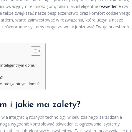
 innowacyjnym technologiom, takim jak inteligentne
oświetlenie
czy
ale także zwiększać nasze bezpieczeństwo oraz komfort codziennego
andardem, warto zainwestować w rozwiązania, które uczynią nasze
, jak różnorodne systemy mogą zrewolucjonizować Twoją przestrzeń
 inteligentnym domu?
a?
w inteligentnym domu?
om i jakie ma zalety?
liwia integrację różnych technologii w celu zdalnego zarządzania
mogą wygodnie kontrolować oświetlenie, ogrzewanie, systemy
, tabletu lub głosowych asystentów. Taki system przyczynia się do