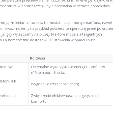
 temperaturą przekłada się na niższe rachunki za energię. Użytkownic
mperatura w pomieszczeniu była optymalna w różnych porach dnia,
y mogą zmieniać ustawienia termostatu za pomocą smartfona, nawet
ponieważ możemy na przykład podnieść temperaturę przed powrote
 ją, gdy wyjeżdżamy na dłużej. Niektóre modele inteligentnych
i automatycznie dostosowują ustawienia w oparciu o ich
Korzyści
ogramów
Optymalne wykorzystanie energii i komfort w
różnych porach dnia.
lefonu lub
Wygoda i oszczędność energii.
referencji
Zwiększenie efektywności energetycznej i
komfortu.