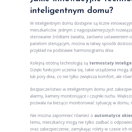
inteligentnym domu?
W inteligentnym domu dostępne są liczne innowacyjn
mieszkańców. Jednym z najpopularniejszych rozwiąz
sterowanie źródłami światła, zarówno ustawieniem ich
panelom sterującym, można w łatwy sposób dostoso
przykład na podstawie harmonogramu dnia.
Kolejną istotną technologią są
termostaty intelig
Dzięki funkcjom uczenia się, takie urządzenia mog
lub pory dnia, co nie tylko zwiększa komfort, ale równ
Bezpieczeństwo w inteligentnym domu jest zabezp
alarmy, kamery monitorujące i czujniki ruchu. Więks
pozwala na bieżąco monitorować sytuację w domu, ni
Nie można zapomnieć również o
automatyce okie
temu, mieszkańcy mogą nie tylko zadbać o odpowied
oraz zabezpieczenie, zamykając rolety w czasie ich n