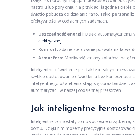
Dzięki różnorodnym opcjom dostosowywania, użytkow
nastroju lub pory dnia. Na przykład, łagodne i ciepł
światło pobudza do działania rano. Takie
personaliz
efektywności w codziennych zadaniach.
Oszczędność energii:
Dzięki automatycznemu w
elektrycznej
.
Komfort:
Zdalne sterowanie pozwala na łatwe do
Atmosfera:
Możliwość zmiany kolorów i natężen
Inteligentne oświetlenie jest także idealnym rozwiąz
szybkie dostosowanie oświetlenia bez konieczności c
inteligentnego oświetlenia stają się coraz bardzie
automatyzacji w naszej codziennej przestrzeni.
Jak inteligentne termost
Inteligentne termostaty to nowoczesne urządzenia, 
domu. Dzięki nim możemy precyzyjnie dostosować ciep