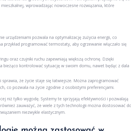
ni mieszkalnej, wprowadzając nowoczesne rozwiązania, które
e urządzeniami pozwala na optymalizację zużycia energii, co
 na przykład programować termostaty, aby ogrzewanie włączało się
ingu oraz czujniki ruchu zapewniają większą ochronę. Dzięki
 bieżąco kontrolować sytuację w swoim domu, nawet będąc z dala
 sprawia, że życie staje się łatwiejsze. Można zaprogramować
ch, co pozwala na życie zgodnie z osobistymi preferencjami.
ej niż tylko wygodę. Systemy te sprzyjają efektywności i pozwalają
 również zauważyć, że wiele z tych technologii można dostosować d
ozwiązaniem niezwykle elastycznym.
ologie można zastosować w