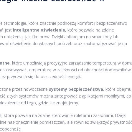
e technologie, które znacznie podnoszą komfort i bezpieczeństwo
ań jest
inteligentne oświetlenie
, które pozwala na zdalne
 natężenia, jak i kolorów. Dzięki aplikacjom na smartfony lub
wać oświetlenie do własnych potrzeb oraz zautomatyzować je na
entne
, które umożliwiają precyzyjne zarządzanie temperaturą w dom
ą dostosowywać temperaturę w zależności od obecności domowników
ież przyczynia się do oszczędności energii.
ieczone przez nowoczesne
systemy bezpieczeństwa
, które obejmu
zość z tych systemów można zintegrować z aplikacjami mobilnymi, co
ezależnie od tego, gdzie się znajdujemy.
n
, która pozwala na zdalne sterowanie roletami i zasłonami. Dzięki
nie nasłonecznienie pomieszczeń, ale również zwiększyć prywatnoś
ieobecności.