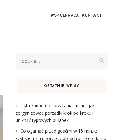
WSPÓŁPRACA I KONTAKT
Szukaj:
OSTATNIE WPISY
Lista zadań do sprzątania kuchni: jak
zorganizować porządki krok po kroku i
uniknąć typowych pułapek
Co ogarnąć przed gośćmi w 15 minut:
szybkie triki i priorytety dla schludnego domu