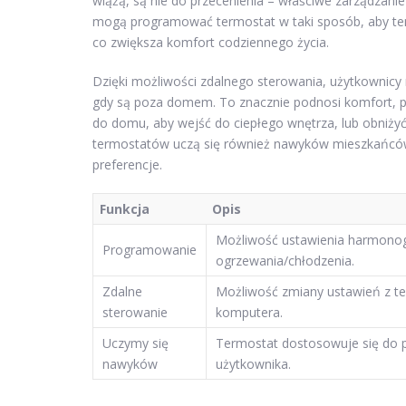
wiążą, są nie do przecenienia – właściwe zarządzanie
mogą programować termostat w taki sposób, aby te
co zwiększa komfort codziennego życia.
Dzięki możliwości zdalnego sterowania, użytkownic
gdy są poza domem. To znacznie podnosi komfort, 
do domu, aby wejść do ciepłego wnętrza, lub obniżyć
termostatów uczą się również nawyków mieszkańców 
preferencje.
Funkcja
Opis
Możliwość ustawienia harmon
Programowanie
ogrzewania/chłodzenia.
Zdalne
Możliwość zmiany ustawień z te
sterowanie
komputera.
Uczymy się
Termostat dostosowuje się do p
nawyków
użytkownika.