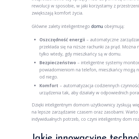
rewolucji w sposobie, w jaki korzystamy z przestrze
zwiększają komfort życia.
Główne zalety inteligentnego
domu
obejmują:
Oszczędność energii
– automatyczne zarządzani
przekłada się na niższe rachunki za prąd. Można
tylko wtedy, gdy mieszkańcy są w domu.
Bezpieczeństwo
– inteligentne systemy monitor
powiadomieniom na telefon, mieszkańcy mogą na
od niego.
Komfort
– automatyzacja codziennych czynności
urządzenia tak, aby działały w odpowiednich pora
Dzięki inteligentnym domom użytkownicy zyskują więc
na lepsze zarządzanie czasem oraz zasobami. Warto
indywidualnych potrzeb, co czyni inteligentny dom r
Jakie innowacyjne techn