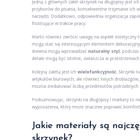
Jedną z głównych zalet skrzynek na długopisy jest ic
przyborów do pisania, konsekwentne trzymanie ich 
narzędzi. Dodatkowo, odpowiednia organizacja zapo
frustrujące w trakcie pracy.
Warto również zwrócić uwagę na aspekt estetyczny te
mogą stać się interesującym elementem dekoracyjnym
drewna mogą wprowadzać
naturalny styl
, podczas
detale mogą być istotne, zwłaszcza w przestrzeniach
Kolejną zaletą jest ich
wielofunkcyjność
. Skrzynki 
artykułów biurowych, ale również innych drobiazgów, t
można zredukować liczbę przedmiotów potrzebnych 
Podsumowując, skrzynki na długopisy i markery to nie
wyposażenia, który może znacznie poprawić komfort p
Jakie
materiały
są najczę
skrzynek?