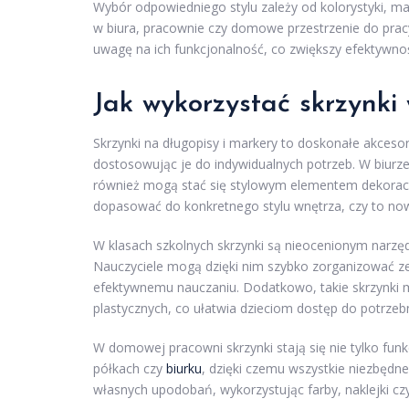
Wybór odpowiedniego stylu zależy od kolorystyki, m
w biura, pracownie czy domowe przestrzenie do prac
uwagę na ich funkcjonalność, co zwiększy efektywność
Jak wykorzystać skrzynki
Skrzynki na długopisy i markery to doskonałe akces
dostosowując je do indywidualnych potrzeb. W biurze 
również mogą stać się stylowym elementem dekoracy
dopasować do konkretnego stylu wnętrza, czy to no
W klasach szkolnych skrzynki są nieocenionym narzę
Nauczyciele mogą dzięki nim szybko zorganizować z
efektywnemu nauczaniu. Dodatkowo, takie skrzynki
plastycznych, co ułatwia dzieciom dostęp do potrzeb
W domowej pracowni skrzynki stają się nie tylko fun
półkach czy
biurku
, dzięki czemu wszystkie niezbędn
własnych upodobań, wykorzystując farby, naklejki czy