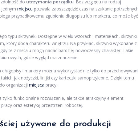
h zdolność do
utrzymania porządku
. Bez względu na rodzaj
w jednym
miejscu
pozwala zaoszczędzić czas na szukanie potrzebnyc
biega przypadkowemu zgubieniu długopisu lub markera, co może być
go typu skrzynek. Dostępne w wielu wzorach i materiałach, skrzynki
, który doda charakteru wnętrzu. Na przykład, skrzynki wykonane z
 gdy te z metalu mogą nadać bardziej nowoczesny charakter. Takie
 biurowych, gdzie wygląd ma znaczenie.
na długopisy i markery można wykorzystać nie tylko do przechowywan
akich jak nożyczki, linijki czy karteczki samoprzylepne. Dzięki temu
do organizacji
miejsca
pracy.
 tylko funkcjonalne rozwiązanie, ale także atrakcyjny element
racy oraz estetykę przestrzeni roboczej.
ściej używane do produkcji