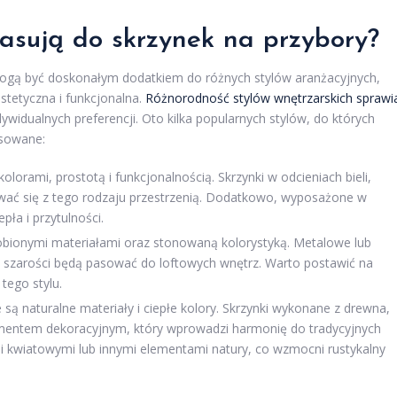
pasują do skrzynek na przybory?
, mogą być doskonałym dodatkiem do różnych stylów aranżacyjnych,
estetyczna i funkcjonalna.
Różnorodność stylów wnętrzarskich sprawi
widualnych preferencji. Oto kilka popularnych stylów, do których
asowane:
olorami, prostotą i funkcjonalnością. Skrzynki w odcieniach bieli,
wać się z tego rodzaju przestrzenią. Dodatkowo, wyposażone w
pła i przytulności.
obionymi materiałami oraz stonowaną kolorystyką. Metalowe lub
zy szarości będą pasować do loftowych wnętrz. Warto postawić na
tego stylu.
ą naturalne materiały i ciepłe kolory. Skrzynki wykonane z drewna,
mentem dekoracyjnym, który wprowadzi harmonię do tradycyjnych
kwiatowymi lub innymi elementami natury, co wzmocni rustykalny