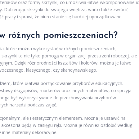
ateriałów oraz formy skrzynki, co umożliwia łatwe wkomponowanie i
y. Dobierając skrzynki do swojego wnętrza, warto także zwrócić
 pracy i sprawi, że biuro stanie się bardziej uporządkowane.
 w różnych pomieszczeniach?
oria, które można wykorzystać w różnych pomieszczeniach,
skrzynki te nie tylko pomogą w organizacji przestrzeni roboczej, ale
jnym. Dzięki różnorodności kształtów i kolorów, można je łatwo
woczesnego, klasycznego, czy skandynawskiego.
dziem, które ułatwia porządkowanie przyborów edukacyjnych.
estawy długopisów, markerów oraz innych materiałów, co sprzyja
 mogą być wykorzystywane do przechowywania przyborów
nych narzędzi podczas zajęć.
kcjonalnym, ale i estetycznym elementem. Można je ustawić na
e akcesoria będą w zasięgu ręki. Można je również ozdobić według
 inne materiały dekoracyjne.