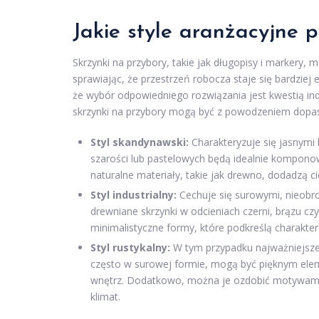
Jakie style aranżacyjne 
Skrzynki na przybory, takie jak długopisy i markery
sprawiając, że przestrzeń robocza staje się bardziej 
że wybór odpowiedniego rozwiązania jest kwestią indy
skrzynki na przybory mogą być z powodzeniem dop
Styl skandynawski:
Charakteryzuje się jasnymi k
szarości lub pastelowych będą idealnie kompono
naturalne materiały, takie jak drewno, dodadzą cie
Styl industrialny:
Cechuje się surowymi, nieobr
drewniane skrzynki w odcieniach czerni, brązu c
minimalistyczne formy, które podkreślą charakter 
Styl rustykalny:
W tym przypadku najważniejsze s
często w surowej formie, mogą być pięknym ele
wnętrz. Dodatkowo, można je ozdobić motywami 
klimat.