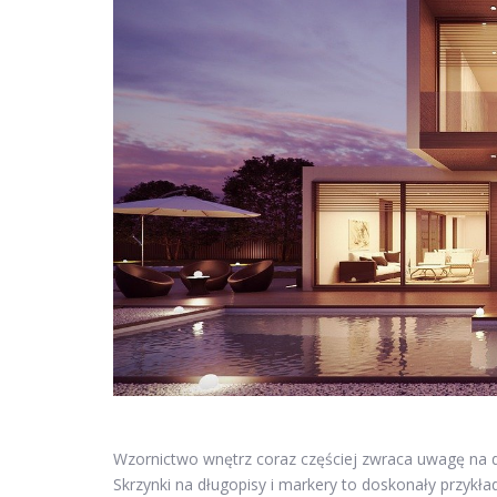
Wzornictwo wnętrz coraz częściej zwraca uwagę na de
Skrzynki na długopisy i markery to doskonały przykł