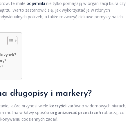
zorów, te małe
pojemniki
nie tylko pomagają w organizacji biura czy
trzu. Warto zastanowić się, jak wykorzystać je w różnych
ndywidualnych potrzeb, a także rozważyć ciekawe pomysły na ich
 skrzynek?
ory?
h?
na długopisy i markery?
zanie, które przynosi wiele
korzyści
zarówno w domowych biurach,
i nim można w łatwy sposób
organizować przestrzeń
roboczą, co
wykonywaniu codziennych zadań.