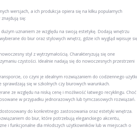
ych wersjach, a ich produkcja opiera się na kilku popularnych
znajdują się:
ę dużym uznaniem ze względu na swoją estetykę. Dodają wnętrzu
wybierane do biur oraz stylowych wnętrz, gdzie ich wygląd wpisuje si
 nowoczesny styl z wytrzymałością. Charakteryzują się one
zymaniu czystości. Idealnie nadają się do nowoczesnych przestrzeni
 transporcie, co czyni je idealnym rozwiązaniem do codziennego użytk
e sprawdzają się w szkolnych czy biurowych warunkach.
erane ze względu na niską cenę i możliwość łatwego recyklingu. Choć
 stosowane w przypadku jednorazowych lub tymczasowych rozwiązań.
 dostosowany do konkretnego zastosowania oraz estetyki wnętrza.
związaniem do biur, które potrzebują eleganckiego akcentu,
czne i funkcjonalne dla młodszych użytkowników lub w miejscach o