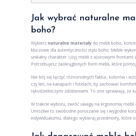
Jak wybrać naturalne mat
boho?
Wybierz
naturalne materiały
do mebli boho, koncen
kluczowe dla autentyczności stylu boho. Meble wyko
unikalny charakter. Użyj mebli z ażurowymi frontami z
Potrzebujesz zaokrąglonych form mebli, które pomogą
Nie bój się łączyć różnorodnych faktur, kolorów i wz
czy len, na kanapach i fotelach, by zachować komfort
rękodzielniczymi zdobieniami. To one sprawiają, że k
W trakcie wyboru, zwróć uwagę na ergonomię mebli o
Umożliwi to swobodne poruszanie się i wygodne korz
indywidualizmu, dlatego wybieraj przedmioty, które o