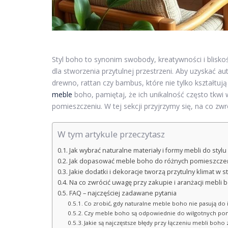
Styl boho to synonim swobody, kreatywności i blisko
dla stworzenia przytulnej przestrzeni. Aby uzyskać au
drewno, rattan czy bambus, które nie tylko kształtuj
meble
boho, pamiętaj, że ich unikalność często tkwi
pomieszczeniu. W tej sekcji przyjrzymy się, na co zw
W tym artykule przeczytasz
Jak wybrać naturalne materiały i formy mebli do styl
Jak dopasować meble boho do różnych pomieszcz
Jakie dodatki i dekoracje tworzą przytulny klimat w s
Na co zwrócić uwagę przy zakupie i aranżacji mebli 
FAQ – najczęściej zadawane pytania
Co zrobić, gdy naturalne meble boho nie pasują do is
Czy meble boho są odpowiednie do wilgotnych pomie
Jakie są najczęstsze błędy przy łączeniu mebli boho 