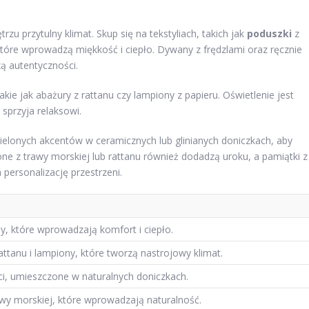
zu przytulny klimat. Skup się na tekstyliach, takich jak
poduszki
z
które wprowadzą miękkość i ciepło. Dywany z frędzlami oraz ręcznie
ą autentyczności.
ie jak abażury z rattanu czy lampiony z papieru. Oświetlenie jest
sprzyja relaksowi.
zielonych akcentów w ceramicznych lub glinianych doniczkach, aby
one z trawy morskiej lub rattanu również dodadzą uroku, a pamiątki z
personalizację przestrzeni.
ny, które wprowadzają komfort i ciepło.
ttanu i lampiony, które tworzą nastrojowy klimat.
ci, umieszczone w naturalnych doniczkach.
awy morskiej, które wprowadzają naturalność.