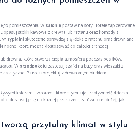
oho do
różnych pomieszczeń w
żdego pomieszczenia. W
salonie
postaw na sofy i fotele tapicerowane
l. Dopasuj stoliki kawowe z drewna lub rattanu oraz komody z
t. W
sypialni
skutecznie sprawdzą się łóżka z rattanu oraz drewniane
i nocne, które można dostosować do całości aranżacji.
 lub drewna, które stworzą ciepłą atmosferę podczas posiłków.
zakątku. W
przedpokoju
zastosuj szafki na buty oraz wieszaki z
eż estetyczne. Biuro zaprojektuj z drewnianym biurkiem i
wymi kolorami i wzorami, które stymulują kreatywność dziecka.
oho dostosują się do każdej przestrzeni, zarówno tej dużej, jak i
 tworzą przytulny klimat w stylu