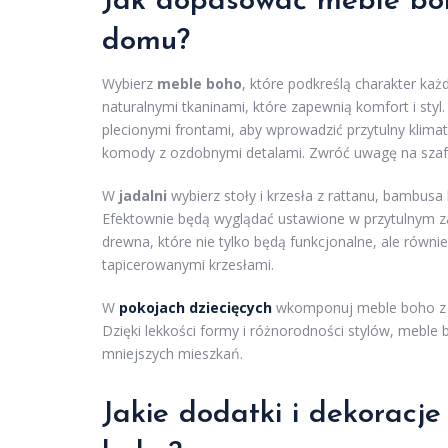
Jak dopasować meble b
domu
?
Wybierz
meble boho
, które podkreślą charakter ka
naturalnymi tkaninami, które zapewnią komfort i sty
plecionymi frontami, aby wprowadzić przytulny klima
komody z ozdobnymi detalami. Zwróć uwagę na szafk
W
jadalni
wybierz stoły i krzesła z rattanu, bambusa
Efektownie będą wyglądać ustawione w przytulnym 
drewna, które nie tylko będą funkcjonalne, ale równi
tapicerowanymi krzesłami.
W
pokojach dziecięcych
wkomponuj meble boho z ży
Dzięki lekkości formy i różnorodności stylów, meble b
mniejszych mieszkań.
Jakie dodatki i dekoracje