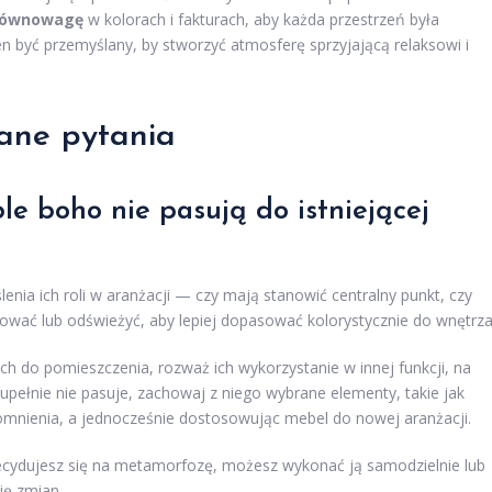
 równowagę
w kolorach i fakturach, aby każda przestrzeń była
n być przemyślany, by stworzyć atmosferę sprzyjającą relaksowi i
ane pytania
le boho nie pasują do istniejącej
lenia ich roli w aranżacji — czy mają stanowić centralny punkt, czy
lować lub odświeżyć, aby lepiej dopasować kolorystycznie do wnętrza
ch do pomieszczenia, rozważ ich wykorzystanie w innej funkcji, na
zupełnie nie pasuje, zachowaj z niego wybrane elementy, takie jak
pomnienia, a jednocześnie dostosowując mebel do nowej aranżacji.
 zdecydujesz się na metamorfozę, możesz wykonać ją samodzielnie lub
ję zmian.