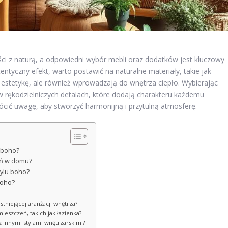
ści z naturą, a odpowiedni wybór mebli oraz dodatków jest kluczowy
tentyczny efekt, warto postawić na naturalne materiały, takie jak
ą estetykę, ale również wprowadzają do wnętrza ciepło. Wybierając
 w rękodzielniczych detalach, które dodają charakteru każdemu
rócić uwagę, aby stworzyć harmonijną i przytulną atmosferę.
u boho?
eń w domu?
tylu boho?
boho?
tniejącej aranżacji wnętrza?
szczeń, takich jak łazienka?
z innymi stylami wnętrzarskimi?