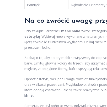
Pamiątki
Rękodzieło i elementy 
Na co zwrócić uwagę przy
Przy zakupie i aranżacji
mebli boho
zwróć szczegól
estetykę
. Wybieraj meble wykonane z naturalnych ma
łączą trwałość z unikalnym wyglądem. Unikaj mebli z
przestrzeni boho.
Zadbaj o to, aby kolory mebli nawiązywały do ciepłych
barw. Limituj główne kolory do trzech, aby utrzymać
miękkie, zaokrąglone formy, które sprzyjają relaksowi 
Oprócz estetyki, weź pod uwagę również funkcjonal
oraz wielkości przestrzeni. Przykładowo, stwórz pr
które dodają charakteru, ale są także praktyczne.
Vi
klimat
.
Pamiętaj, że styl boho to wyraz indywidualizmu, wię