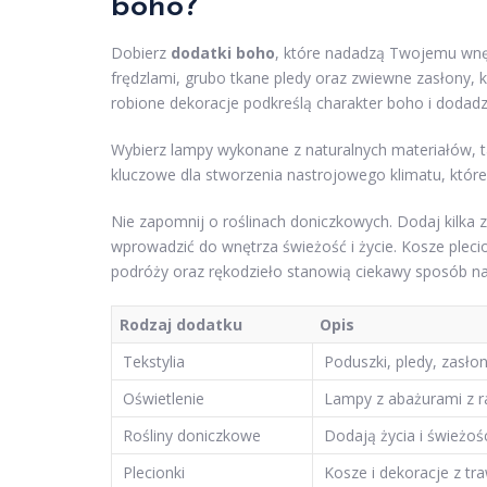
boho?
Dobierz
dodatki boho
, które nadadzą Twojemu wnętr
frędzlami, grubo tkane pledy oraz zwiewne zasłony, 
robione dekoracje podkreślą charakter boho i dodadz
Wybierz lampy wykonane z naturalnych materiałów, tak
kluczowe dla stworzenia nastrojowego klimatu, które 
Nie zapomnij o roślinach doniczkowych. Dodaj kilka 
wprowadzić do wnętrza świeżość i życie. Kosze pleci
podróży oraz rękodzieło stanowią ciekawy sposób na 
Rodzaj dodatku
Opis
Tekstylia
Poduszki, pledy, zasło
Oświetlenie
Lampy z abażurami z ra
Rośliny doniczkowe
Dodają życia i świeżoś
Plecionki
Kosze i dekoracje z tr