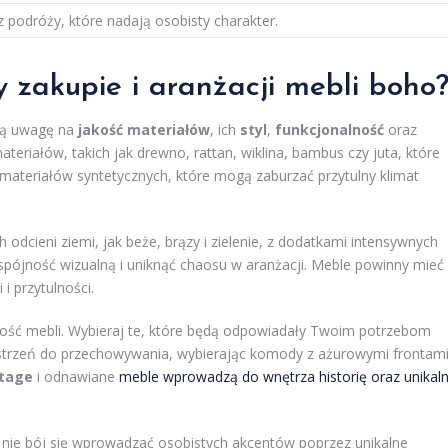
z podróży, które nadają osobisty charakter.
 zakupie i aranżacji mebli boho
ną uwagę na
jakość materiałów
, ich
styl
,
funkcjonalność
oraz
teriałów, takich jak drewno, rattan, wiklina, bambus czy juta, które
 materiałów syntetycznych, które mogą zaburzać przytulny klimat
 odcieni ziemi, jak beże, brązy i zielenie, z dodatkami intensywnych
 spójność wizualną i uniknąć chaosu w aranżacji. Meble powinny mieć
i przytulności.
ność mebli. Wybieraj te, które będą odpowiadały Twoim potrzebom
zestrzeń do przechowywania, wybierając komody z ażurowymi frontami
ntage
i odnawiane
meble wprowadzą do wnętrza historię oraz unikal
c nie bój się wprowadzać osobistych akcentów poprzez unikalne