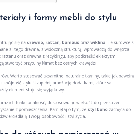
eriały i formy
mebli do stylu
trując się na
drewno
,
rattan
,
bambus
oraz
wiklina
. Te surowce 
nane z litego drewna, z widoczną strukturą, wprowadzą do wnętrza
 rattanu oraz drewna z recyklingu, aby podkreślić eklektyzm.
 stworzyć przytulny klimat bez ostrych krawędzi.
orów. Warto stosować aksamitne, naturalne tkaniny, takie jak bawełn
 i spójność stylu. Uzupełnij aranżację dodatkami, które są
ażdy element staje się wyjątkowy.
raz ich funkcjonalność, dostosowując wielkość do przestrzeni.
ystanie z pomieszczenia. Pamiętaj o tym, że
styl boho
zachęca do
dzwierciedlają Twoją osobowość i styl życia.