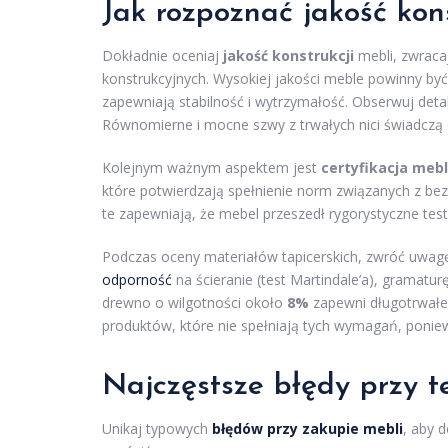
Jak rozpoznać jakość kons
Dokładnie oceniaj
jakość konstrukcji
mebli, zwraca
konstrukcyjnych. Wysokiej jakości meble powinny być
zapewniają stabilność i wytrzymałość. Obserwuj detal
Równomierne i mocne szwy z trwałych nici świadczą o
Kolejnym ważnym aspektem jest
certyfikacja mebl
które potwierdzają spełnienie norm związanych z be
te zapewniają, że mebel przeszedł rygorystyczne testy
Podczas oceny materiałów tapicerskich, zwróć uwag
odporność
na ścieranie (test Martindale’a), gramatu
drewno o wilgotności około
8%
zapewni długotrwałe 
produktów, które nie spełniają tych wymagań, poni
Najczęstsze
błędy
przy te
Unikaj typowych
błędów przy zakupie mebli
, aby 