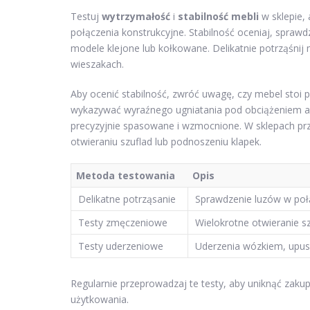
Testuj
wytrzymałość
i
stabilność mebli
w sklepie,
połączenia konstrukcyjne. Stabilność oceniaj, sprawd
modele klejone lub kołkowane. Delikatnie potrząśni
wieszakach.
Aby ocenić stabilność, zwróć uwagę, czy mebel stoi p
wykazywać wyraźnego ugniatania pod obciążeniem an
precyzyjnie spasowane i wzmocnione. W sklepach pr
otwieraniu szuflad lub podnoszeniu klapek.
Metoda testowania
Opis
Delikatne potrząsanie
Sprawdzenie luzów w poł
Testy zmęczeniowe
Wielokrotne otwieranie s
Testy uderzeniowe
Uderzenia wózkiem, upus
Regularnie przeprowadzaj te testy, aby uniknąć zakup
użytkowania.