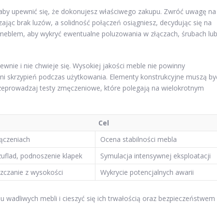
 aby upewnić się, że dokonujesz właściwego zakupu. Zwróć uwagę na
zając brak luzów, a solidność połączeń osiągniesz, decydując się na
j meblem, aby wykryć ewentualne poluzowania w złączach, śrubach lu
ewnie i nie chwieje się. Wysokiej jakości meble nie powinny
i skrzypień podczas użytkowania. Elementy konstrukcyjne muszą by
zeprowadzaj testy zmęczeniowe, które polegają na wielokrotnym
Cel
ączeniach
Ocena stabilności mebla
zuflad, podnoszenie klapek
Symulacja intensywnej eksploatacji
zczanie z wysokości
Wykrycie potencjalnych awarii
u wadliwych mebli i cieszyć się ich trwałością oraz bezpieczeństwem