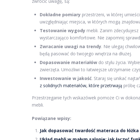
zwrócić uwagę, są:
Dokładne pomiary
przestrzeni, w której umieśc
uwzględniając miejsca, w których mogą znajdować 
Testowanie wygody
mebli. Zanim zdecydujesz s
wystarczająco komfortowe. Nie zapomnij sprawdz
Zwracanie uwagi na trendy
. Nie ulegaj chwi
będą pasować do twojego wnętrza na dłużej.
Dopasowanie materiałów
do stylu życia. Wybie
zwierzęta. Umożliwi to łatwiejsze utrzymanie czys
Inwestowanie w jakość
. Staraj się unikać naj
z solidnych materiałów, które przetrwają
próbę c
Przestrzeganie tych wskazówek pomoże Ci w dokonan
mebli.
Powiązane wpisy:
Jak dopasować twardość materaca do łóżka 
Układ mebli w małym salonie: jak łączyć funk