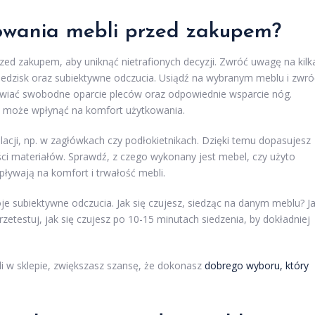
kowania mebli przed zakupem?
zed zakupem, aby uniknąć nietrafionych decyzji. Zwróć uwagę na kilk
 siedzisk oraz subiektywne odczucia. Usiądź na wybranym meblu i zwró
wiać swobodne oparcie pleców oraz odpowiednie wsparcie nóg.
da może wpłynąć na komfort użytkowania.
cji, np. w zagłówkach czy podłokietnikach. Dzięki temu dopasujesz
ci materiałów. Sprawdź, z czego wykonany jest mebel, czy użyto
pływają na komfort i trwałość mebli.
subiektywne odczucia. Jak się czujesz, siedząc na danym meblu? J
etestuj, jak się czujesz po 10-15 minutach siedzenia, by dokładniej
i w sklepie, zwiększasz szansę, że dokonasz
dobrego wyboru, który