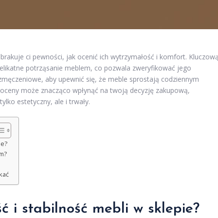
brakuje ci pewności, jak ocenić ich wytrzymałość i komfort. Kluczow
delikatne potrząsanie meblem, co pozwala zweryfikować jego
 zmęczeniowe, aby upewnić się, że meble sprostają codziennym
 oceny może znacząco wpłynąć na twoją decyzję zakupową,
ylko estetyczny, ale i trwały.
ie?
em?
kać
 i stabilność mebli w sklepie?