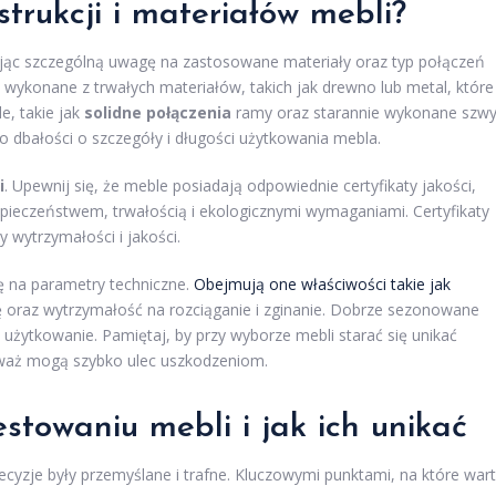
trukcji i materiałów mebli?
jąc szczególną uwagę na zastosowane materiały oraz typ połączeń
 wykonane z trwałych materiałów, takich jak drewno lub metal, które
e, takie jak
solidne połączenia
ramy oraz starannie wykonane szwy
 dbałości o szczegóły i długości użytkowania mebla.
i
. Upewnij się, że meble posiadają odpowiednie certyfikaty jakości,
zpieczeństwem, trwałością i ekologicznymi wymaganiami. Certyfikaty
 wytrzymałości i jakości.
ę na parametry techniczne.
Obejmują one właściwości takie jak
rę oraz wytrzymałość na rozciąganie i zginanie. Dobrze sezonowane
użytkowanie. Pamiętaj, by przy wyborze mebli starać się unikać
eważ mogą szybko ulec uszkodzeniom.
stowaniu mebli i jak ich unikać
decyzje były przemyślane i trafne. Kluczowymi punktami, na które war