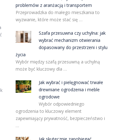
problemów z aranżacją i transportem
Przeprowadzka do małego mieszkania to
wyzwanie, które może stać się …
a
Szafa przesuwna czy uchylna: jak
ć
wybrać mechanizm otwierania
dopasowany do przestrzeni i stylu
życia
Wybór między szafą przesuwną a uchylną
może być kluczowy dla …
Jak wybrać i pielęgnować trwałe
drewniane ogrodzenia i meble
ak
ogrodowe
Wybór odpowiedniego
ogrodzenia to kluczowy element
zapewniający prywatność, bezpieczeństwo i
…
Jak skutecznie zapobiegać