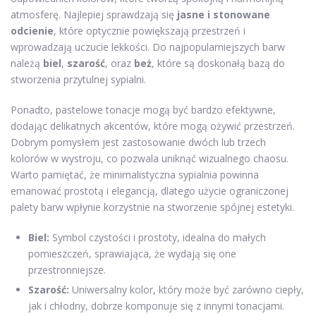
atmosferę. Najlepiej sprawdzają się
jasne i stonowane
odcienie
, które optycznie powiększają przestrzeń i
wprowadzają uczucie lekkości. Do najpopularniejszych barw
należą
biel
,
szarość
, oraz
beż
, które są doskonałą bazą do
stworzenia przytulnej sypialni.
Ponadto, pastelowe tonacje mogą być bardzo efektywne,
dodając delikatnych akcentów, które mogą ożywić przestrzeń.
Dobrym pomysłem jest zastosowanie dwóch lub trzech
kolorów w wystroju, co pozwala uniknąć wizualnego chaosu.
Warto pamiętać, że minimalistyczna sypialnia powinna
emanować prostotą i elegancją, dlatego użycie ograniczonej
palety barw wpłynie korzystnie na stworzenie spójnej estetyki.
Biel:
Symbol czystości i prostoty, idealna do małych
pomieszczeń, sprawiająca, że wydają się one
przestronniejsze.
Szarość:
Uniwersalny kolor, który może być zarówno ciepły,
jak i chłodny, dobrze komponuje się z innymi tonacjami.