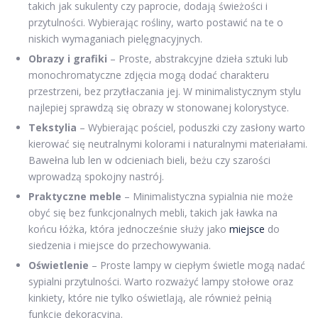
takich jak sukulenty czy paprocie, dodają świeżości i
przytulności. Wybierając rośliny, warto postawić na te o
niskich wymaganiach pielęgnacyjnych.
Obrazy i grafiki
– Proste, abstrakcyjne dzieła sztuki lub
monochromatyczne zdjęcia mogą dodać charakteru
przestrzeni, bez przytłaczania jej. W minimalistycznym stylu
najlepiej sprawdzą się obrazy w stonowanej kolorystyce.
Tekstylia
– Wybierając pościel, poduszki czy zasłony warto
kierować się neutralnymi kolorami i naturalnymi materiałami.
Bawełna lub len w odcieniach bieli, beżu czy szarości
wprowadzą spokojny nastrój.
Praktyczne meble
– Minimalistyczna sypialnia nie może
obyć się bez funkcjonalnych mebli, takich jak ławka na
końcu łóżka, która jednocześnie służy jako
miejsce
do
siedzenia i miejsce do przechowywania.
Oświetlenie
– Proste lampy w ciepłym świetle mogą nadać
sypialni przytulności. Warto rozważyć lampy stołowe oraz
kinkiety, które nie tylko oświetlają, ale również pełnią
funkcję dekoracyjną.