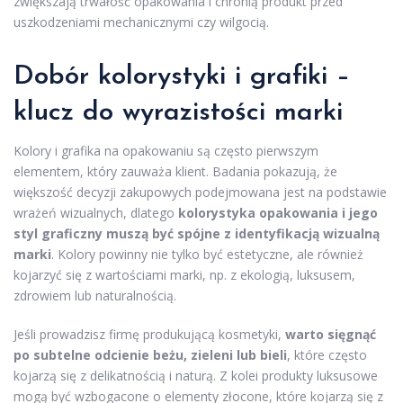
zwiększają trwałość opakowania i chronią produkt przed
uszkodzeniami mechanicznymi czy wilgocią.
Dobór kolorystyki i grafiki –
klucz do wyrazistości marki
Kolory i grafika na opakowaniu są często pierwszym
elementem, który zauważa klient. Badania pokazują, że
większość decyzji zakupowych podejmowana jest na podstawie
wrażeń wizualnych, dlatego
kolorystyka opakowania i jego
styl graficzny muszą być spójne z identyfikacją wizualną
marki
. Kolory powinny nie tylko być estetyczne, ale również
kojarzyć się z wartościami marki, np. z ekologią, luksusem,
zdrowiem lub naturalnością.
Jeśli prowadzisz firmę produkującą kosmetyki,
warto sięgnąć
po subtelne odcienie beżu, zieleni lub bieli
, które często
kojarzą się z delikatnością i naturą. Z kolei produkty luksusowe
mogą być wzbogacone o elementy złocone, które kojarzą się z