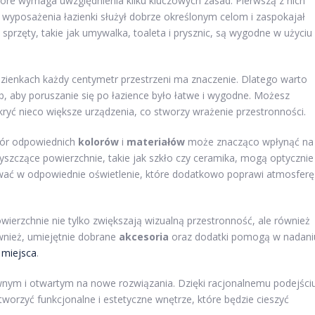
które wymaga uwzględnienia kilku kluczowych zasad. Pierwszą z nich
 wyposażenia łazienki służył dobrze określonym celom i zaspokajał
przęty, takie jak umywalka, toaleta i prysznic, są wygodne w użyciu 
azienkach każdy centymetr przestrzeni ma znaczenie. Dlatego warto
 aby poruszanie się po łazience było łatwe i wygodne. Możesz
yć nieco większe urządzenia, co stworzy wrażenie przestronności.
bór odpowiednich
kolorów
i
materiałów
może znacząco wpłynąć na
łyszczące powierzchnie, takie jak szkło czy ceramika, mogą optycznie
wać w odpowiednie oświetlenie, które dodatkowo poprawi atmosferę
wierzchnie nie tylko zwiększają wizualną przestronność, ale również
nież, umiejętnie dobrane
akcesoria
oraz dodatki pomogą w nadani
e
miejsca
.
wnym i otwartym na nowe rozwiązania. Dzięki racjonalnemu podejści
worzyć funkcjonalne i estetyczne wnętrze, które będzie cieszyć