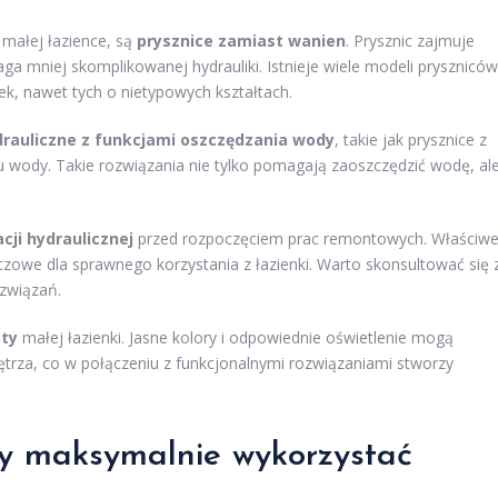
 małej łazience, są
prysznice zamiast wanien
. Prysznic zajmuje
ga mniej skomplikowanej hydrauliki. Istnieje wiele modeli pryszniców
k, nawet tych o nietypowych kształtach.
drauliczne z funkcjami oszczędzania wody
, takie jak prysznice z
iu wody. Takie rozwiązania nie tylko pomagają zaoszczędzić wodę, al
cji hydraulicznej
przed rozpoczęciem prac remontowych. Właściw
czowe dla sprawnego korzystania z łazienki. Warto skonsultować się 
związań.
kty
małej łazienki. Jasne kolory i odpowiednie oświetlenie mogą
rza, co w połączeniu z funkcjonalnymi rozwiązaniami stworzy
aby maksymalnie wykorzystać