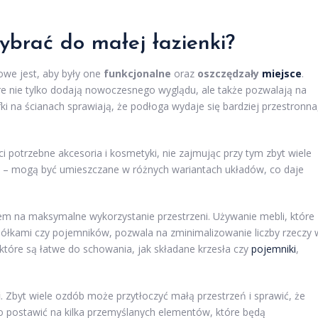
ybrać do małej łazienki?
zowe jest, aby były one
funkcjonalne
oraz
oszczędzały
miejsce
.
e nie tylko dodają nowoczesnego wyglądu, ale także pozwalają na
i na ścianach sprawiają, że podłoga wydaje się bardziej przestronna
ci potrzebne akcesoria i kosmetyki, nie zajmując przy tym zbyt wiele
ość – mogą być umieszczane w różnych wariantach układów, co daje
 na maksymalne wykorzystanie przestrzeni. Używanie mebli, które
i półkami czy pojemników, pozwala na zminimalizowanie liczby rzeczy 
które są łatwe do schowania, jak składane krzesła czy
pojemniki
,
i
. Zbyt wiele ozdób może przytłoczyć małą przestrzeń i sprawić, że
to postawić na kilka przemyślanych elementów, które będą