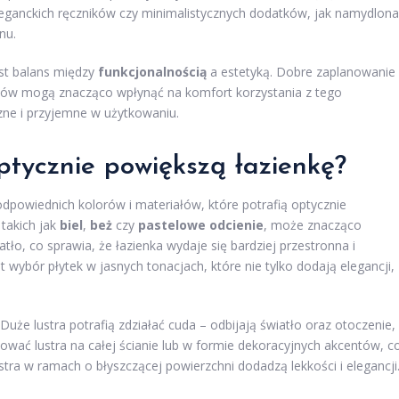
eleganckich ręczników czy minimalistycznych dodatków, jak namydlona
nu.
est balans między
funkcjonalnością
a estetyką. Dobre zaplanowanie
riów mogą znacząco wpłynąć na komfort korzystania z tego
czne i przyjemne w użytkowaniu.
optycznie powiększą łazienkę?
powiednich kolorów i materiałów, które potrafią optycznie
takich jak
biel
,
beż
czy
pastelowe odcienie
, może znacząco
tło, co sprawia, że łazienka wydaje się bardziej przestronna i
wybór płytek w jasnych tonacjach, które nie tylko dodają elegancji,
uże lustra potrafią zdziałać cuda – odbijają światło oraz otoczenie,
ować lustra na całej ścianie lub w formie dekoracyjnych akcentów, c
ra w ramach o błyszczącej powierzchni dodadzą lekkości i elegancji