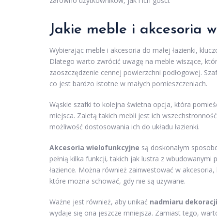
zarówno użytkowników, jak i ich gości.
Jakie
meble
i akcesoria w
Wybierając meble i akcesoria do małej łazienki, kluc
Dlatego warto zwrócić uwagę na meble wiszące, któr
zaoszczędzenie cennej powierzchni podłogowej. Szafk
co jest bardzo istotne w małych pomieszczeniach.
Wąskie szafki to kolejna świetna opcja, która pomieś
miejsca. Zaletą takich mebli jest ich wszechstronn
możliwość dostosowania ich do układu łazienki.
Akcesoria wielofunkcyjne
są doskonałym sposobem
pełnią kilka funkcji, takich jak lustra z wbudowanym
łazience. Można również zainwestować w akcesoria, 
które można schować, gdy nie są używane.
Ważne jest również, aby unikać
nadmiaru dekoracj
wydaje się ona jeszcze mniejsza. Zamiast tego, war