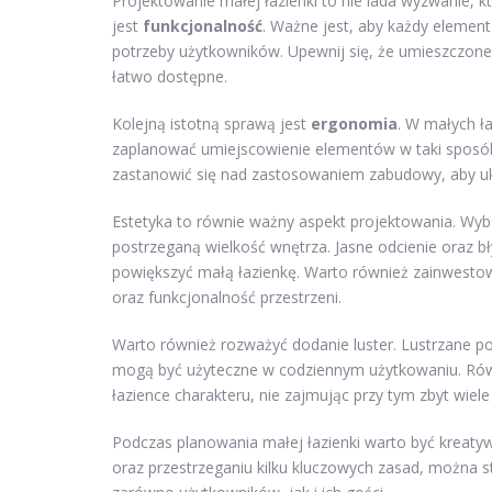
Projektowanie małej łazienki to nie lada wyzwanie, 
jest
funkcjonalność
. Ważne jest, aby każdy element
potrzeby użytkowników. Upewnij się, że umieszczone s
łatwo dostępne.
Kolejną istotną sprawą jest
ergonomia
. W małych ł
zaplanować umiejscowienie elementów w taki sposób,
zastanowić się nad zastosowaniem zabudowy, aby ukr
Estetyka to równie ważny aspekt projektowania. Wy
postrzeganą wielkość wnętrza. Jasne odcienie oraz b
powiększyć małą łazienkę. Warto również zainwesto
oraz funkcjonalność przestrzeni.
Warto również rozważyć dodanie luster. Lustrzane po
mogą być użyteczne w codziennym użytkowaniu. Rów
łazience charakteru, nie zajmując przy tym zbyt wiel
Podczas planowania małej łazienki warto być kreaty
oraz przestrzeganiu kilku kluczowych zasad, można st