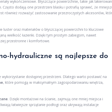
eriały wykończeniowe. Błyszczące powierzchnie, takie jak lakierowa
 Często dodają one przestrzeni blasku i potrafią sprawić, że mniejsz
jest również rozważyć zastosowanie przezroczystych akcesoriów, któ
luster oraz materiałów o błyszczącej powierzchni to kluczowe
ną wielkość łazienki. Dzięki tym prostym zabiegom, nawet
ziej przestronne i komfortowe.
rno-hydrauliczne są najlepsze do
e wykorzystanie dostępnej przestrzeni. Dlatego warto postawić na
ne
, które pomogą w maksymalnym zagospodarowaniu wnętrza,
zane
. Dzięki montażowi na ścianie, zajmują one mniej miejsca i
wiają łatwiejsze sprzątanie podłogi oraz ukrywają instalacje