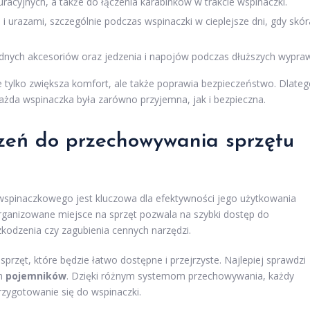
cyjnych, a także do łączenia karabinków w trakcie wspinaczki.
i urazami, szczególnie podczas wspinaczki w cieplejsze dni, gdy skór
dnych akcesoriów oraz jedzenia i napojów podczas dłuższych wypra
tylko zwiększa komfort, ale także poprawia bezpieczeństwo. Dlate
ażda wspinaczka była zarówno przyjemna, jak i bezpieczna.
rzeń do przechowywania
sprzętu
wspinaczkowego jest kluczowa dla efektywności jego użytkowania
rganizowane miejsce na sprzęt pozwala na szybki dostęp do
kodzenia czy zagubienia cennych narzędzi.
przęt, które będzie łatwo dostępne i przejrzyste. Najlepiej sprawdzi
ch
pojemników
. Dzięki różnym systemom przechowywania, każdy
rzygotowanie się do wspinaczki.