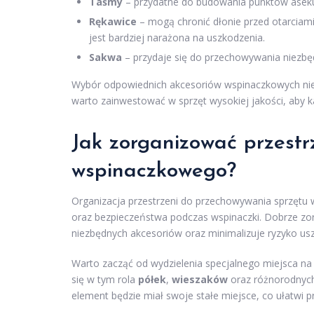
Taśmy
– przydatne do budowania punktów asekura
Rękawice
– mogą chronić dłonie przed otarciami 
jest bardziej narażona na uszkodzenia.
Sakwa
– przydaje się do przechowywania niezbę
Wybór odpowiednich akcesoriów wspinaczkowych nie 
warto zainwestować w sprzęt wysokiej jakości, aby k
Jak zorganizować
przest
wspinaczkowego?
Organizacja przestrzeni do przechowywania sprzętu 
oraz bezpieczeństwa podczas wspinaczki. Dobrze zo
niezbędnych akcesoriów oraz minimalizuje ryzyko usz
Warto zacząć od wydzielenia specjalnego miejsca na s
się w tym rola
półek
,
wieszaków
oraz różnorodny
element będzie miał swoje stałe miejsce, co ułatwi p