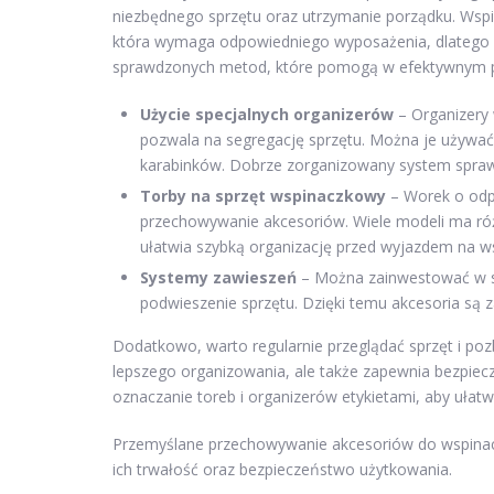
niezbędnego sprzętu oraz utrzymanie porządku. Wspin
która wymaga odpowiedniego wyposażenia, dlatego
sprawdzonych metod, które pomogą w efektywnym 
Użycie specjalnych organizerów
– Organizery 
pozwala na segregację sprzętu. Można je używać
karabinków. Dobrze zorganizowany system sprawi,
Torby na sprzęt wspinaczkowy
– Worek o odpo
przechowywanie akcesoriów. Wiele modeli ma różn
ułatwia szybką organizację przed wyjazdem na w
Systemy zawieszeń
– Można zainwestować w sys
podwieszenie sprzętu. Dzięki temu akcesoria są 
Dodatkowo, warto regularnie przeglądać sprzęt i poz
lepszego organizowania, ale także zapewnia bezpie
oznaczanie toreb i organizerów etykietami, aby ułatwi
Przemyślane przechowywanie akcesoriów do wspinaczki
ich trwałość oraz bezpieczeństwo użytkowania.