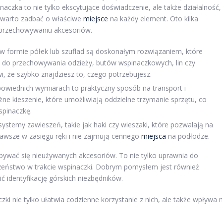
aczka to nie tylko ekscytujące doświadczenie, ale także działalność,
 warto zadbać o właściwe
miejsce
na każdy element. Oto kilka
przechowywaniu akcesoriów.
w formie półek lub szuflad są doskonałym rozwiązaniem, które
 do przechowywania odzieży, butów wspinaczkowych, lin czy
 że szybko znajdziesz to, czego potrzebujesz.
wiednich wymiarach to praktyczny sposób na transport i
e kieszenie, które umożliwiają oddzielne trzymanie sprzętu, co
spinaczkę.
temy zawieszeń, takie jak haki czy wieszaki, które pozwalają na
zawsze w zasięgu ręki i nie zajmują cennego
miejsca
na podłodze.
bywać się nieużywanych akcesoriów. To nie tylko uprawnia do
czeństwo w trakcie wspinaczki. Dobrym pomysłem jest również
ć identyfikację górskich niezbędników.
 nie tylko ułatwia codzienne korzystanie z nich, ale także wpływa 