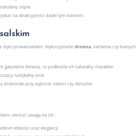
odrobinę ciepła.
skać na atrakcyjności dzięki tym kolorom.
salskim
 w stylu prowansalskim. Wykorzystanie
drewna
, kamienia czy lnianych
 gatunków drewna, co podkreśla ich naturalny charakter.
szący rustykalny urok.
ię doskonale przy wyborze zasłon czy obrusów.
Warto zwrócić uwagę na ich:
blom lekkości oraz elegancji.