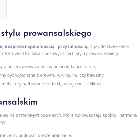
stylu prowansalskiego
się
bezpretensjonalnością
i
przytulnością
. Dąży do stworzenia
omfortowo. Oto kilka kluczowych cech stylu prowansalskiego:
pójne, zrównoważone i w pełni oddające naturę.
ny być wykonane z drewna, wikliny, lnu czy bawełny.
 meble czy haftowane dodatki, nadają sielski klimat.
ansalskim
a się na
pastelowych odcieniach
, które wprowadzają spokój i harmoni
ry:
j możemy budować dalsze aranżacje.