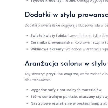
Stylowe kredensy i fotele:
Oferują wygodę i es
Dodatki w stylu prowans
Dodatki prowansalskie odgrywają kluczową rolę w deko
Świeże kwiaty i zioła:
Lawenda to nie tylko deko
Ceramika prowansalska:
Kolorowe naczynia i 
Wiklinowe akcenty:
Wplecione w aranżację wpr
Aranżacja salonu w styl
Aby stworzyć
przytulne wnętrze
, warto zadbać o h
kilka wskazówek:
Wygodne sofy z naturalnych materiałów.
Stół w centralnym punkcie, otaczany stylow
Nastrojowe oświetlenie w postaci lamp z ab