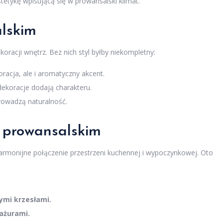
tetykę wpisującą się w prowansalski klimat.
alskim
racji wnętrz. Bez nich styl byłby niekompletny:
racja, ale i aromatyczny akcent.
dekoracje dodają charakteru.
owadzą naturalność.
u prowansalskim
armonijne połączenie przestrzeni kuchennej i wypoczynkowej. Oto
ymi krzesłami.
ażurami.