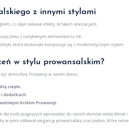
alskiego z innymi stylami
nem, co daje ciekawe efekty. W takich aranżacjach:
ołączeniu z rustykalnymi elementami to hit!
stetyki, która doskonale komponuje się z modernistycznym stylem.
zeń w stylu prowansalskim?
zyć atmosferę Prowansji w swoim domu:
zą ciepło.
 i dodatkach.
rawdziwym królem Prowansji.
ie dla osób pragnących wprowadzić do swoich domów sielski klimat i
y w pełni oddawał elegancję prowansalską oraz piękno, które niesie