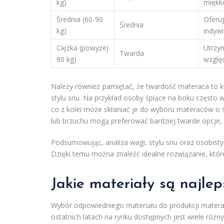
kg)
miękko
Średnia (60-90
Oferu
Średnia
kg)
indywi
Ciężka (powyżej
Utrzy
Twarda
90 kg)
wzglę
Należy również pamiętać, że twardość materaca to kw
stylu snu. Na przykład osoby śpiące na boku często wy
co z kolei może skłaniać je do wyboru materaców o śr
lub brzuchu mogą preferować bardziej twarde opcje, 
Podsumowując, analiza wagi, stylu snu oraz osobist
Dzięki temu można znaleźć idealne rozwiązanie, któr
Jakie materiały są najle
Wybór odpowiedniego materiału do produkcji materac
ostatnich latach na rynku dostępnych jest wiele różny