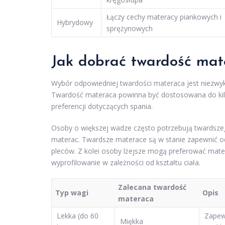
Łączy cechy materacy piankowych i
Hybrydowy
sprężynowych
Jak dobrać
twardość mat
Wybór odpowiedniej twardości materaca jest niezwy
Twardość materaca powinna być dostosowana do kilk
preferencji dotyczących spania.
Osoby o większej wadze często potrzebują twardszego
materac. Twardsze materace są w stanie zapewnić od
pleców. Z kolei osoby lżejsze mogą preferować mater
wyprofilowanie w zależności od kształtu ciała.
Zalecana twardość
Typ wagi
Opis
materaca
Lekka (do 60
Zapew
Miękka