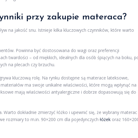
zynniki przy zakupie materaca?
w na jakość snu. Istnieje kilka kluczowych czynników, które warto
mentów. Powinna być dostosowana do wagi oraz preferencji
ch twardości – od miękkich, idealnych dla osób śpiących na boku, p
cych na plecach czy brzuchu.
dgrywa kluczową rolę. Na rynku dostępne są materace lateksowe,
 materiałów ma swoje unikalne właściwości, które mogą wpłynąć na
eksowe mają właściwości antyalergiczne i dobrze dopasowują się do
. Warto dokładnie zmierzyć łóżko i upewnić się, że wybrany materac
we rozmiary to m.in. 90×200 cm dla pojedynczych
łóżek
oraz 160×20