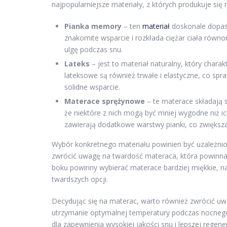
najpopularniejsze materiały, z których produkuje się
Pianka memory
– ten
materiał
doskonale dopaso
znakomite wsparcie i rozkłada ciężar ciała równ
ulgę podczas snu.
Lateks
– jest to materiał naturalny, który chara
lateksowe są również trwałe i elastyczne, co spr
solidne wsparcie.
Materace sprężynowe
– te materace składają 
że niektóre z nich mogą być mniej wygodne niż
zawierają dodatkowe warstwy pianki, co zwiększ
Wybór konkretnego materiału powinien być uzależnion
zwrócić uwagę na twardość materaca, która powinna
boku powinny wybierać materace bardziej miękkie, n
twardszych opcji.
Decydując się na materac, warto również zwrócić u
utrzymanie optymalnej temperatury podczas nocneg
dla zapewnienia wysokiej jakości snu i lepszej regene