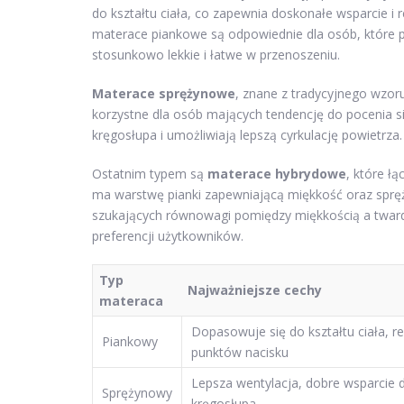
do kształtu ciała, co zapewnia doskonałe wsparcie i
materace piankowe są odpowiednie dla osób, które p
stosunkowo lekkie i łatwe w przenoszeniu.
Materace sprężynowe
, znane z tradycyjnego wzor
korzystne dla osób mających tendencję do pocenia s
kręgosłupa i umożliwiają lepszą cyrkulację powietrza
Ostatnim typem są
materace hybrydowe
, które ł
ma warstwę pianki zapewniającą miękkość oraz spręż
szukających równowagi pomiędzy miękkością a tward
preferencji użytkowników.
Typ
Najważniejsze cechy
materaca
Dopasowuje się do kształtu ciała, r
Piankowy
punktów nacisku
Lepsza wentylacja, dobre wsparcie d
Sprężynowy
kręgosłupa