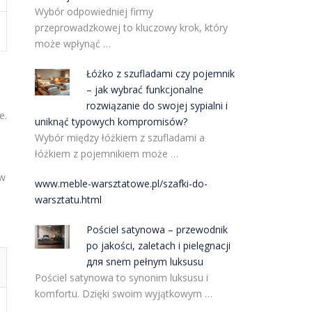
Wybór odpowiedniej firmy
przeprowadzkowej to kluczowy krok, który
może wpłynąć …
Łóżko z szufladami czy pojemnik
– jak wybrać funkcjonalne
rozwiązanie do swojej sypialni i
e.
uniknąć typowych kompromisów?
Wybór między łóżkiem z szufladami a
łóżkiem z pojemnikiem może …
 w
www.meble-warsztatowe.pl/szafki-do-
warsztatu.html
Pościel satynowa – przewodnik
po jakości, zaletach i pielęgnacji
для snem pełnym luksusu
Pościel satynowa to synonim luksusu i
komfortu. Dzięki swoim wyjątkowym …