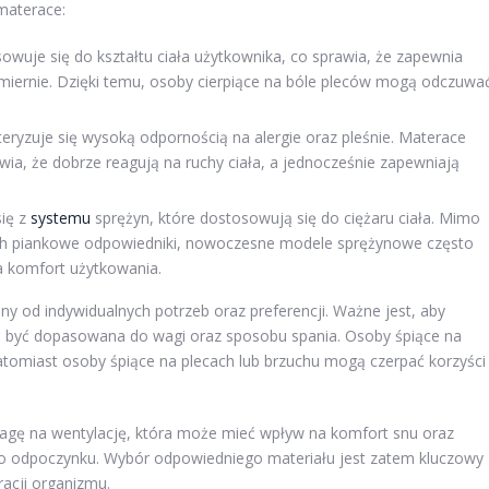
 materace:
wuje się do kształtu ciała użytkownika, co sprawia, że zapewnia
omiernie. Dzięki temu, osoby cierpiące na bóle pleców mogą odczuwa
kteryzuje się wysoką odpornością na alergie oraz pleśnie. Materace
awia, że dobrze reagują na ruchy ciała, a jednocześnie zapewniają
się z
systemu
sprężyn, które dostosowują się do ciężaru ciała. Mimo
 ich piankowe odpowiedniki, nowoczesne modele sprężynowe często
a komfort użytkowania.
y od indywidualnych potrzeb oraz preferencji. Ważne jest, aby
 być dopasowana do wagi oraz sposobu spania. Osoby śpiące na
atomiast osoby śpiące na plecach lub brzuchu mogą czerpać korzyści
wagę na wentylację, która może mieć wpływ na komfort snu oraz
o odpoczynku. Wybór odpowiedniego materiału jest zatem kluczowy
racji organizmu.