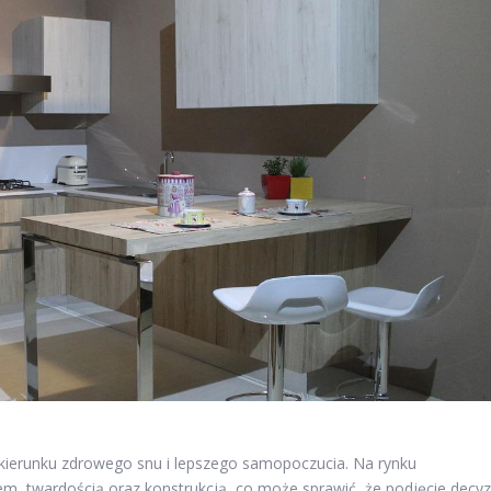
kierunku zdrowego snu i lepszego samopoczucia. Na rynku
łem, twardością oraz konstrukcją, co może sprawić, że podjęcie decyz