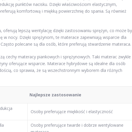
 redukcję punktów nacisku. Dzięki właściwościom elastycznym,
referują komfortową i miękką powierzchnię do spania. Są również
u, oferują lepszą wentylację dzięki zastosowaniu sprężyn, co może b
ię w nocy. Dzięki sprężynom, te materace zapewniają wsparcie dla
. Często polecane są dla osób, które preferują stwardzenie materaca.
ączą cechy materacy piankowych i sprężynowych. Taki materac zwykle
yny oferujące wsparcie. Materace hybrydowe są idealne dla osób
ością, co sprawia, że są wszechstronnym wyborem dla różnych
Najlepsze zastosowanie
edukcja
Osoby preferujące miękkość i elastyczność
la
Osoby preferujące twarde i dobrze wentylowane
materace