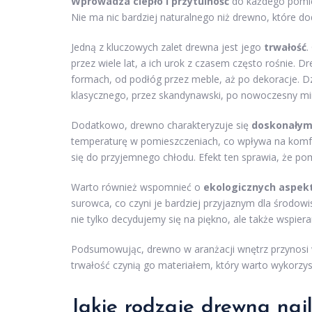
Wprowadza ciepło i przytulność
do każdego pomies
Nie ma nic bardziej naturalnego niż drewno, które 
Jedną z kluczowych zalet drewna jest jego
trwałość
.
przez wiele lat, a ich urok z czasem często rośnie.
formach, od podłóg przez meble, aż po dekoracje. D
klasycznego, przez skandynawski, po nowoczesny mi
Dodatkowo, drewno charakteryzuje się
doskonałymi
temperaturę w pomieszczeniach, co wpływa na komfort
się do przyjemnego chłodu. Efekt ten sprawia, że pom
Warto również wspomnieć o
ekologicznych aspek
surowca, co czyni je bardziej przyjaznym dla środo
nie tylko decydujemy się na piękno, ale także wspi
Podsumowując, drewno w aranżacji wnętrz przynosi wi
trwałość czynią go materiałem, który warto wykorz
Jakie rodzaje drewna naj