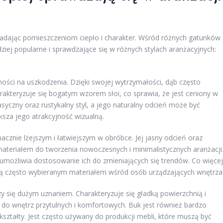
nadając pomieszczeniom ciepło i charakter. Wśród różnych gatunków
dziej popularne i sprawdzające się w różnych stylach aranżacyjnych:
ności na uszkodzenia. Dzięki swojej wytrzymałości, dąb często
rakteryzuje się bogatym wzorem słoi, co sprawia, że jest ceniony w
asyczny oraz rustykalny styl, a jego naturalny odcień może być
sza jego atrakcyjność wizualną.
acznie lżejszym i łatwiejszym w obróbce. Jej jasny odcień oraz
materiałem do tworzenia nowoczesnych i minimalistycznych aranżacji
możliwia dostosowanie ich do zmieniających się trendów. Co więcej
 ją często wybieranym materiałem wśród osób urządzających wnętrza
zy się dużym uznaniem. Charakteryzuje się gładką powierzchnią i
ę do wnętrz przytulnych i komfortowych. Buk jest również bardzo
ształty. Jest często używany do produkcji mebli, które muszą być