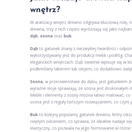
wnętrz?
W aranżacji wnętrz drewno odgrywa kluczową rolę, 
drewna, trzy z nich często wyróżniają się jako najbar
dąb
,
sosna
oraz
buk
.
Dąb
to gatunek znany z niezwykłej twardości i odpor
wykorzystywany jest do produkcji mebli i podłóg. Cha
eleganckich wnętrzach. Dąb świetnie wpisuje się w kl
podkreślany lakierem lub olejem, co dodatkowo zwięk
Sosna
, w przeciwieństwie do dębu, jest gatunkiem zn
wyraźne słoje sprawiają, że sosna jest doskonałym 
Meble i elementy z sosny można łatwo malować, co u
sosna jest z reguły tańszym rozwiązaniem, co czyni
Buk
to kolejny popularny gatunek drewna, który cies
ciepłym odcieniem, co sprawia, że idealnie nadaje si
elastyczny, co pozwala na jego formowanie w różne k