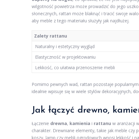
wilgotność powietrza może prowadzić do jego uszkod
słonecznych, rattan może blaknąć i tracić swoje wal
aby meble z tego materiału służyły jak najdłużej.
Zalety rattanu
Naturalny i estetyczny wygląd
Elastyczność w projektowaniu
Lekkość, co ułatwia przenoszenie mebli
Pomimo pewnych wad, rattan pozostaje popularnym w
idealnie wpisuje się w wiele stylów dekoracyjnych, d
Jak łączyć drewno, kamie
Łączenie
drewna
,
kamienia
i
rattanu
w aranżacji w
charakter. Drewniane elementy, takie jak meble czy po
koszy, lamp czy mebli ogrodowych wnosi lekkość i n