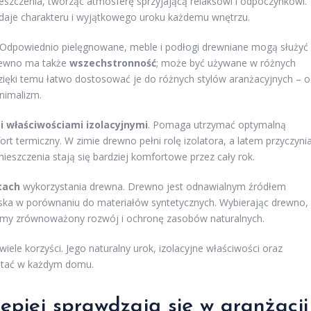
zczenia, tworząc atmosferę sprzyjającą relaksowi i odpoczynkowi.
dodaje charakteru i wyjątkowego uroku każdemu wnętrzu.
 Odpowiednio pielęgnowane, meble i podłogi drewniane mogą służyć
 Drewno ma także
wszechstronność
; może być używane w różnych
zięki temu łatwo dostosować je do różnych stylów aranżacyjnych – 
nimalizm.
 właściwościami izolacyjnymi
. Pomaga utrzymać optymalną
 termiczny. W zimie drewno pełni rolę izolatora, a latem przyczyni
ieszczenia stają się bardziej komfortowe przez cały rok.
tach
wykorzystania drewna. Drewno jest odnawialnym źródłem
wiska w porównaniu do materiałów syntetycznych. Wybierając drewno,
eramy zrównoważony rozwój i ochronę zasobów naturalnych.
ele korzyści. Jego naturalny urok, izolacyjne właściwości oraz
ystać w każdym domu.
lepiej sprawdzają się w aranżacji