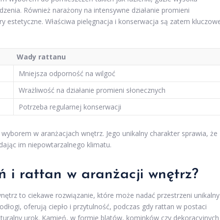
zenia. Również narażony na intensywne działanie promieni
ory estetyczne. Właściwa pielęgnacja i konserwacja są zatem kluczow
Wady rattanu
Mniejsza odporność na wilgoć
Wrażliwość na działanie promieni słonecznych
Potrzeba regularnej konserwacji
yborem w aranżacjach wnętrz. Jego unikalny charakter sprawia, że
odając im niepowtarzalnego klimatu.
ń i rattan w aranżacji wnętrz?
nętrz to ciekawe rozwiązanie, które może nadać przestrzeni unikalny
dłogi, oferują ciepło i przytulność, podczas gdy rattan w postaci
aturalny urok. Kamień, w formie blatów, kominków czy dekoracyjnych