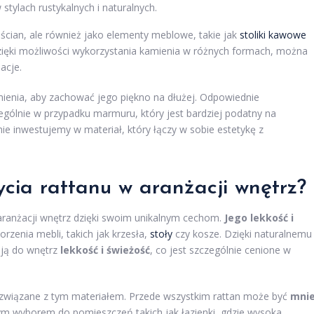
tylach rustykalnych i naturalnych.
ścian, ale również jako elementy meblowe, takie jak
stoliki kawowe
ięki możliwości wykorzystania kamienia w różnych formach, można
acje.
mienia, aby zachować jego piękno na dłużej. Odpowiednie
zególnie w przypadku marmuru, który jest bardziej podatny na
e inwestujemy w materiał, który łączy w sobie estetykę z
ycia rattanu w aranżacji wnętrz?
 aranżacji wnętrz dzięki swoim unikalnym cechom.
Jego lekkość i
orzenia mebli, takich jak krzesła,
stoły
czy kosze. Dzięki naturalnemu
ją do wnętrz
lekkość i świeżość
, co jest szczególnie cenione w
związane z tym materiałem. Przede wszystkim rattan może być
mnie
szym wyborem do pomieszczeń takich jak łazienki, gdzie wysoka