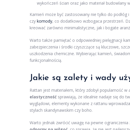
wykończeń ścian oraz jako materiał budowlany w s
Kamień może być zastosowany nie tylko do podłóg i 
czy
komody
, co dodatkowo wzbogaca przestrzeń. Dz
kreować zarówno minimalistyczne, jak i bogate aranż
Warto także pamiętać o odpowiedniej pielęgnacji ka
zabezpieczenia i środki czyszczące są kluczowe, szc
uszkodzenia chemiczne. Wybierając kamień, świadomi
funkcjonalnością.
Jakie są zalety i wady uż
Rattan jest materiałem, który zdobył popularność w
elastyczność
sprawiają, że idealnie nadaje się do tw
wyglądowi, elementy wykonane z rattanu wprowadza
stylach skandynawskim czy boho.
Warto jednak zwrócić uwagę na pewne ograniczenia 
odporny na wilgoć
, co sprawia, że nie jest najlep