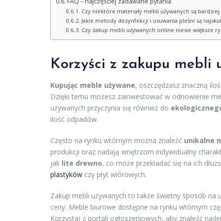
FAQ – najczęściej zadawane pytania
Czy niektóre materiały mebli używanych są bardziej 
Jakie metody dezynfekcji i usuwania pleśni są najs
Czy zakup mebli używanych online niesie większe ry
Korzyści z zakupu mebli
Kupując meble używane
, oszczędzasz znaczną iloś
Dzięki temu możesz zainwestować w odnowienie mebl
używanych przyczynia się również do
ekologicznego
ilość odpadów.
Często na rynku wtórnym można znaleźć
unikalne 
produkcji oraz nadają wnętrzom indywidualny charakt
jak
lite drewno
, co może przekładać się na ich dłu
plastyków
czy płyt wiórowych.
Zakup mebli używanych to także świetny sposób na 
ceny. Meble biurowe dostępne na rynku wtórnym częs
Korzystaj z portali ogłoszeniowych, aby znaleźć naj