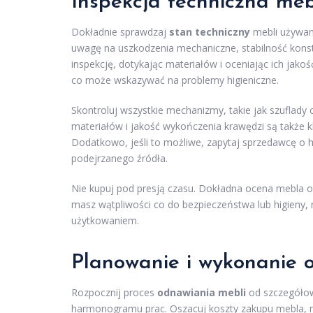
Inspekcja techniczna me
Dokładnie sprawdzaj
stan techniczny
mebli używan
uwagę na uszkodzenia mechaniczne, stabilność kons
inspekcję, dotykając materiałów i oceniając ich jako
co może wskazywać na problemy higieniczne.
Skontroluj wszystkie mechanizmy, takie jak szuflady 
materiałów i jakość wykończenia krawędzi są także klu
Dodatkowo, jeśli to możliwe, zapytaj sprzedawcę o hi
podejrzanego źródła.
Nie kupuj pod presją czasu. Dokładna ocena mebla ora
masz wątpliwości co do bezpieczeństwa lub higieny,
użytkowaniem.
Planowanie i wykonanie 
Rozpocznij proces
odnawiania mebli
od szczegół
harmonogramu prac. Oszacuj koszty zakupu mebla, mat