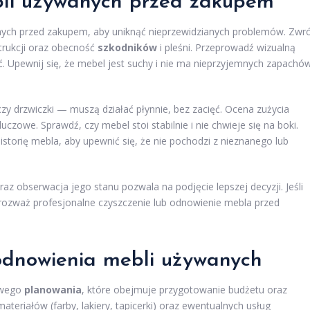
bli używanych przed zakupem
ych przed zakupem, aby uniknąć nieprzewidzianych problemów. Zwr
trukcji oraz obecność
szkodników
i pleśni. Przeprowadź wizualną
ść. Upewnij się, że mebel jest suchy i nie ma nieprzyjemnych zapachó
czy drzwiczki — muszą działać płynnie, bez zacięć. Ocena zużycia
czowe. Sprawdź, czy mebel stoi stabilnie i nie chwieje się na boki.
storię mebla, aby upewnić się, że nie pochodzi z nieznanego lub
z obserwacja jego stanu pozwala na podjęcie lepszej decyzji. Jeśli
 rozważ profesjonalne czyszczenie lub odnowienie mebla przed
odnowienia mebli używanych
owego
planowania
, które obejmuje przygotowanie budżetu oraz
eriałów (farby, lakiery, tapicerki) oraz ewentualnych usług