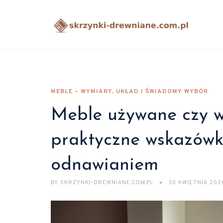
MEBLE – WYMIARY, UKŁAD I ŚWIADOMY WYBÓR
Meble używane czy wa
praktyczne wskazówk
odnawianiem
BY
SKRZYNKI-DREWNIANE.COM.PL
30 KWIETNIA 202