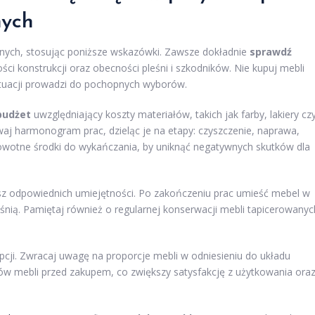
nych
anych, stosując poniższe wskazówki. Zawsze dokładnie
sprawdź
i konstrukcji oraz obecności pleśni i szkodników. Nie kupuj mebli
ytuacji prowadzi do pochopnych wyborów.
budżet
uwzględniający koszty materiałów, takich jak farby, lakiery cz
aj harmonogram prac, dzieląc je na etapy: czyszczenie, naprawa,
rowotne środki do wykańczania, by uniknąć negatywnych skutków dla
adasz odpowiednich umiejętności. Po zakończeniu prac umieść mebel w
nią. Pamiętaj również o regularnej konserwacji mebli tapicerowanyc
epcji. Zwracaj uwagę na proporcje mebli w odniesieniu do układu
ów mebli przed zakupem, co zwiększy satysfakcję z użytkowania ora