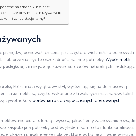
podatne na szkodniki niż inne?
kuteczniejsze przy meblach używanych?
zyko niż zakup stacjonarny?
 używanych
ć pieniędzy, ponieważ ich cena jest często o wiele niższa od nowych.
i lub przeznaczyć te oszczędności na inne potrzeby.
Wybór mebli
 podejścia
, zmniejszając zużycie surowców naturalnych i redukując
meble
, które mają wyjątkowy styl, wyróżniają się na tle masowej
er. Takie meble są często wykonane z trwalszych materiałów, takich
ższą żywotność w
porównaniu do współczesnych oferowanych
umeblowanie biura, oferując wysoką jakość przy zachowaniu rozsądn
to zaspokajają potrzeby pod względem komfortu i funkcjonalności.
lepsze okazje i unikalne egzemplarze, które wzbogacą Twoje wnętrza.