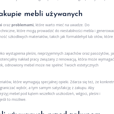
zakupie mebli używanych
i
oraz
problemami
, które warto mieć na uwadze. Do
techniczne, które mogą prowadzić do niestabilności mebla i generowa
ść szkodliwych materiałów, takich jak formaldehyd lub ołów, które
yzyko wystąpienia pleśni, nieprzyjemnych zapachów oraz pasożytów, ja
ć potencjalny nakład pracy związany z renowacją, która może wymagać
atek, odnowiony mebel może nie spełnić Twoich estetycznych
ałów, które wymagają specjalnej opieki. Zdarza się też, że konkret
ograniczać wybór, a tym samym satysfakcję z zakupu. Aby
rzyj mebel pod kątem wszelkich uszkodzeń, wilgoci, pleśni i
eśli to możliwe.