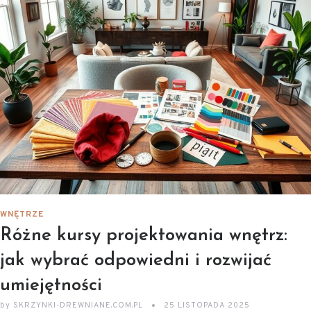
WNĘTRZE
Różne kursy projektowania wnętrz:
jak wybrać odpowiedni i rozwijać
umiejętności
by
SKRZYNKI-DREWNIANE.COM.PL
25 LISTOPADA 2025