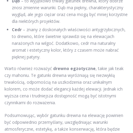
Dąb
– to wyjątkowo trwały gatunek drewna, który dobrze
znosi zmienne warunki. Dąb ma piękny, charakterystyczny
wygląd, ale jego ciężar oraz cena mogą być mniej korzystne
dla niektórych projektów.
Cedr
– znany z doskonałych właściwości antygrzybicznych,
to drewno, które świetnie sprawdzi się na elewacjach
narażonych na wilgoć. Dodatkowo, cedr ma naturalny
aromat i estetyczny kolor, który z czasem może nabrać
pięknej patyny.
Warto również rozważyć
drewno egzotyczne
, takie jak teak
czy mahoniu. Te gatunki drewna wyróżniają się niezwykłą
trwałością, odpornością na uszkodzenia oraz unikalnym
kolorem, co może dodać elegancji każdej elewacji. Jednak ich
wyższa cena i trudniejsza dostępność mogą być istotnymi
czynnikami do rozważenia.
Podsumowując, wybór gatunku drewna na elewację powinien
być odpowiednio przemyślany, uwzględniając warunki
atmosferyczne, estetykę, a także konserwację, która będzie