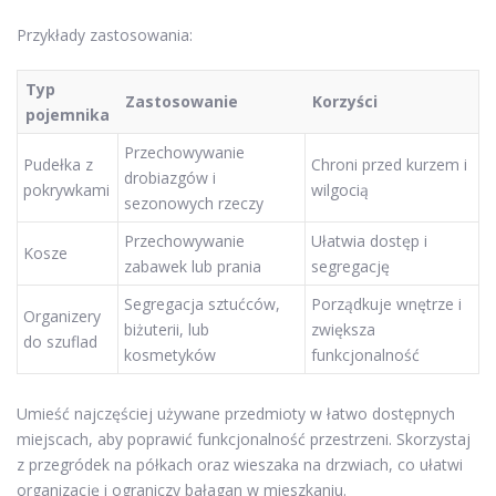
Przykłady zastosowania:
Typ
Zastosowanie
Korzyści
pojemnika
Przechowywanie
Pudełka z
Chroni przed kurzem i
drobiazgów i
pokrywkami
wilgocią
sezonowych rzeczy
Przechowywanie
Ułatwia dostęp i
Kosze
zabawek lub prania
segregację
Segregacja sztućców,
Porządkuje wnętrze i
Organizery
biżuterii, lub
zwiększa
do szuflad
kosmetyków
funkcjonalność
Umieść najczęściej używane przedmioty w łatwo dostępnych
miejscach, aby poprawić funkcjonalność przestrzeni. Skorzystaj
z przegródek na półkach oraz wieszaka na drzwiach, co ułatwi
organizację i ograniczy bałagan w mieszkaniu.