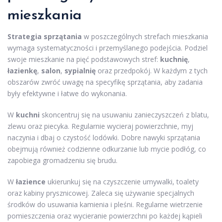
mieszkania
Strategia sprzątania
w poszczególnych strefach mieszkania
wymaga systematyczności i przemyślanego podejścia. Podziel
swoje mieszkanie na pięć podstawowych stref:
kuchnię
,
łazienkę
,
salon
,
sypialnię
oraz przedpokój. W każdym z tych
obszarów zwróć uwagę na specyfikę sprzątania, aby zadania
były efektywne i łatwe do wykonania.
W
kuchni
skoncentruj się na usuwaniu zanieczyszczeń z blatu,
zlewu oraz piecyka. Regularnie wycieraj powierzchnie, myj
naczynia i dbaj o czystość lodówki. Dobre nawyki sprzątania
obejmują również codzienne odkurzanie lub mycie podłóg, co
zapobiega gromadzeniu się brudu.
W
łazience
ukierunkuj się na czyszczenie umywalki, toalety
oraz kabiny prysznicowej. Zaleca się używanie specjalnych
środków do usuwania kamienia i pleśni. Regularne wietrzenie
pomieszczenia oraz wycieranie powierzchni po każdej kąpieli