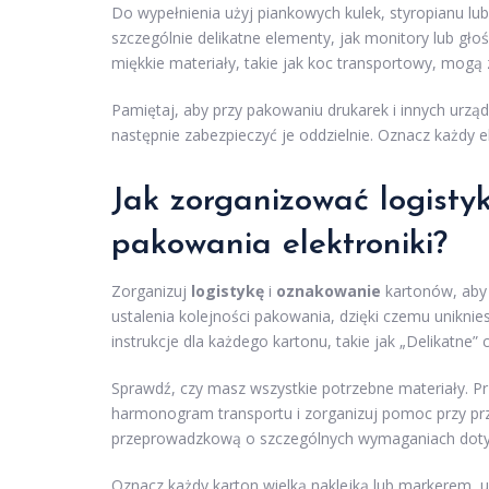
Do wypełnienia użyj piankowych kulek, styropianu lu
szczególnie delikatne elementy, jak monitory lub gło
miękkie materiały, takie jak koc transportowy, mog
Pamiętaj, aby przy pakowaniu drukarek i innych urz
następnie zabezpieczyć je oddzielnie. Oznacz każdy 
Jak zorganizować logisty
pakowania elektroniki?
Zorganizuj
logistykę
i
oznakowanie
kartonów, aby 
ustalenia kolejności pakowania, dzięki czemu uniknie
instrukcje dla każdego kartonu, takie jak „Delikatne
Sprawdź, czy masz wszystkie potrzebne materiały. P
harmonogram transportu i zorganizuj pomoc przy prz
przeprowadzkową o szczególnych wymaganiach dotycz
Oznacz każdy karton wielką naklejką lub markerem, 