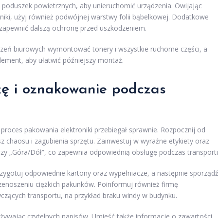
b poduszek powietrznych, aby unieruchomić urządzenia. Owijając
śniki, użyj również podwójnej warstwy folii bąbelkowej. Dodatkowe
ą zapewnić dalszą ochronę przed uszkodzeniem.
ądzeń biurowych wymontować tonery i wszystkie ruchome części, a
element, aby ułatwić późniejszy montaż.
kę i oznakowanie podczas
proces pakowania elektroniki przebiegał sprawnie. Rozpocznij od
sz chaosu i zagubienia sprzętu. Zainwestuj w wyraźne etykiety oraz
” czy „Góra/Dół”, co zapewnia odpowiednią obsługę podczas transport
rzygotuj odpowiednie kartony oraz wypełniacze, a następnie sporząd
enoszeniu ciężkich pakunków. Poinformuj również firmę
ących transportu, na przykład braku windy w budynku.
używając czytelnych napisów. Umieść także informacje o zawartości