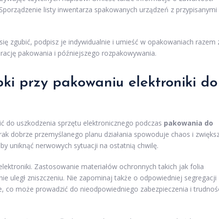
Sporządzenie listy inwentarza spakowanych urządzeń z przypisanymi
się zgubić, podpisz je indywidualnie i umieść w opakowaniach razem 
erację pakowania i późniejszego rozpakowywania.
pki przy pakowaniu elektroniki do
ić do uszkodzenia sprzętu elektronicznego podczas
pakowania do
brak dobrze przemyślanego planu działania spowoduje chaos i zwięks
y uniknąć nerwowych sytuacji na ostatnią chwilę.
lektroniki. Zastosowanie materiałów ochronnych takich jak folia
t nie uległ zniszczeniu. Nie zapominaj także o odpowiedniej segregacji
e, co może prowadzić do nieodpowiedniego zabezpieczenia i trudnoś