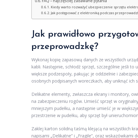
FAQ – najczęściej zadawane pytania
Kiedy warto rozważyć ubezpieczenie sprzętu elekt
Jak postępować z elektroniką podczas przeprowad
Jak prawidłowo przygoto
przeprowadzkę?
Wykonaj kopię zapasową danych ze wszystkich urządz
kabli. Następnie, schłodź sprzęt, szczególnie jeśli to
większe podzespoły, pakując je oddzielnie i zabezpie
osobnych podpisanych woreczkach, aby uniknąć ich sp
Delikatne elementy, zwłaszcza ekrany i monitory, owi
na zabezpieczeniu rogów. Umieść sprzęt w oryginal
mniejszym pudełku, a następnie umieść je w większy
przestrzenie w pudełku, aby sprzęt był unieruchomiony
Zaklej karton solidną taśmą klejącą na wszystkich kr
napisami „Delikatne” i „Fragile”, oraz wskazówkami d