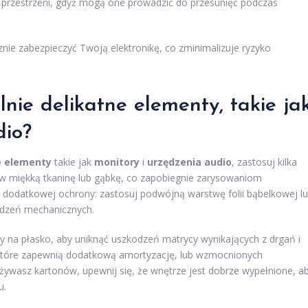
przestrzeni, gdyż mogą one prowadzić do przesunięć podczas
nie zabezpieczyć Twoją elektronikę, co zminimalizuje ryzyko
nie delikatne elementy, takie ja
dio?
e elementy
takie jak
monitory
i
urzędzenia audio
, zastosuj kilka
w miękką tkaninę lub gąbkę, co zapobiegnie zarysowaniom
 dodatkowej ochrony: zastosuj podwójną warstwę folii bąbelkowej l
odzeń mechanicznych.
dy na płasko, aby uniknąć uszkodzeń matrycy wynikających z drgań i
 które zapewnią dodatkową amortyzację, lub wzmocnionych
żywasz kartonów, upewnij się, że wnętrze jest dobrze wypełnione, a
u.