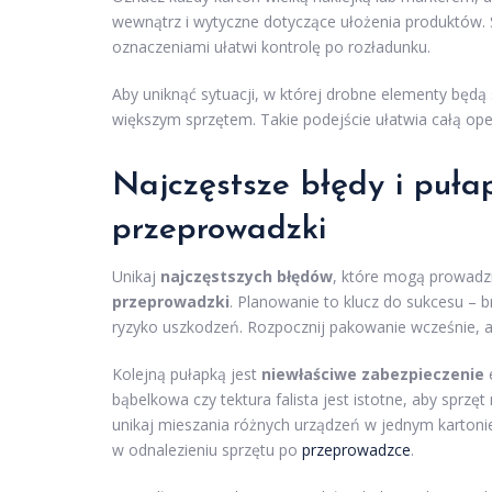
wewnątrz i wytyczne dotyczące ułożenia produktów. 
oznaczeniami ułatwi kontrolę po rozładunku.
Aby uniknąć sytuacji, w której drobne elementy będą 
większym sprzętem. Takie podejście ułatwia całą op
Najczęstsze błędy i puła
przeprowadzki
Unikaj
najczęstszych błędów
, które mogą prowadz
przeprowadzki
. Planowanie to klucz do sukcesu – 
ryzyko uszkodzeń. Rozpocznij pakowanie wcześnie, ab
Kolejną pułapką jest
niewłaściwe zabezpieczenie
e
bąbelkowa czy tektura falista jest istotne, aby sprzę
unikaj mieszania różnych urządzeń w jednym kartoni
w odnalezieniu sprzętu po
przeprowadzce
.