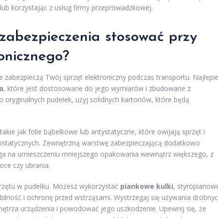
lub korzystając z usług firmy przeprowadzkowej.
 zabezpieczenia stosować przy
onicznego?
ie zabezpieczą Twój sprzęt elektroniczny podczas transportu. Najlepie
a
, które jest dostosowane do jego wymiarów i zbudowane z
o oryginalnych pudełek, użyj solidnych kartonów, które będą
 takie jak folie bąbelkowe lub antystatyczne, które owijają sprzęt i
rostatycznych. Zewnętrzną warstwę zabezpieczającą dodatkowo
ega na umieszczeniu mniejszego opakowania wewnątrz większego, z
oce czy ubrania.
rzętu w pudełku. Możesz wykorzystać
piankowe kulki
, styropianow
abilność i ochronę przed wstrząsami. Wystrzegaj się używania drobny
wnętrza urządzenia i powodować jego uszkodzenie. Upewnij się, że