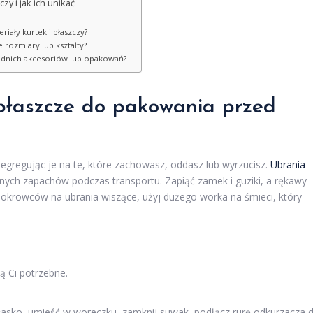
y i jak ich unikać
iały kurtek i płaszczy?
 rozmiary lub kształty?
iednich akcesoriów lub opakowań?
 płaszcze do pakowania przed
segregując je na te, które zachowasz, oddasz lub wyrzucisz.
Ubrania
mnych zapachów podczas transportu. Zapiąć zamek i guziki, a rękawy
 pokrowców na ubrania wiszące, użyj dużego worka na śmieci, który
ą Ci potrzebne.
płasko, umieść w woreczku, zamknij suwak, podłącz rurę odkurzacza 