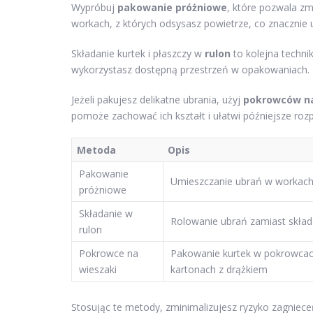
Wypróbuj
pakowanie próżniowe
, które pozwala z
workach, z których odsysasz powietrze, co znacznie u
Składanie kurtek i płaszczy w
rulon
to kolejna technik
wykorzystasz dostępną przestrzeń w opakowaniach.
Jeżeli pakujesz delikatne ubrania, użyj
pokrowców na
pomoże zachować ich kształt i ułatwi późniejsze ro
Metoda
Opis
Pakowanie
Umieszczanie ubrań w workach 
próżniowe
Składanie w
Rolowanie ubrań zamiast skład
rulon
Pokrowce na
Pakowanie kurtek w pokrowcach
wieszaki
kartonach z drążkiem
Stosując te metody, zminimalizujesz ryzyko zagniec