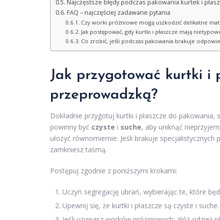
Najczęstsze błędy podczas pakowania kurtek i płaszcz
FAQ – najczęściej zadawane pytania
Czy worki próżniowe mogą uszkodzić delikatne mater
Jak postępować, gdy kurtki i płaszcze mają nietypowe
Co zrobić, jeśli podczas pakowania brakuje odpow
Jak przygotować kurtki i
przeprowadzką?
Dokładnie przygotuj kurtki i płaszcze do pakowania, 
powinny być
czyste
i
suche
, aby uniknąć nieprzyje
ułożyć równomiernie. Jeśli brakuje specjalistycznych
zamkniesz taśmą.
Postępuj zgodnie z poniższymi krokami:
Uczyń segregację ubrań, wybierając te, które będ
Upewnij się, że kurtki i płaszcze są czyste i suche.
Jeśli używasz worków próżniowych: złóż odzież 