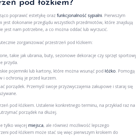
rzeń pod łóżkiem?
ząco poprawić estetykę oraz
funkcjonalność sypialni
. Pierwszym
i jest dokonanie przeglądu wszystkich przedmiotów, które znajdują
cie jest nam potrzebne, a co można oddać lub wyrzucić.
utecznie zorganizować przestrzeń pod łóżkiem:
rie, takie jak ubrania, buty, sezonowe dekoracje czy sprzęt sportow
ie przyda.
kie pojemniki lub kartony, które można wsunąć pod
łóżko
. Pomogą
 i ochronią je przed kurzem.
mać porządek. Przemyśl swoje przyzwyczajenia zakupowe i staraj się
 używane.
rzeń pod łóżkiem. Ustalenie konkretnego terminu, na przykład raz na
 utrzymać porządek na dłużej.
e tylko więcej
miejsca
, ale również możliwość lepszego
trzeni pod łóżkiem może stać się więc pierwszym krokiem do