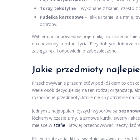
Torby tekstylne
– wykonane z tkanin, często z
Pudełka kartonowe
– lekkie i tanie, ale mniej
ochrony.
Wybierając odpowiednie pojemniki, można znacznie p
na codzienny komfort życia. Przy dobrym doborze 
zasięgu ręki i odpowiednio zabezpieczone.
Jakie przedmioty najlepi
Przechowywanie przedmiotów pod łóżkiem to doskon
Wiele osób decyduje się na ten rodzaj organizacji, a
różnorodne przedmioty, które nie są potrzebne na co
Jednym z najpopularniejszych wyborów są
sezonowe
łóżkiem w czasie zimy, a zimowe kurtki, swetry i a
miejsce w
szafie
i łatwiej przechowywać rzeczy, które
Kolejną kategorią, która świetnie sprawdza się w tej p