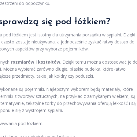
przestrzeni do odpoczynku.
j sprawdzą się pod łóżkiem?
d łóżkiem jest istotny dla utrzymania porządku w sypialni. Dzięki
 często zostaje nieużywana, a jednocześnie zyskać łatwy dostęp do
uczowych aspektów przy wyborze pojemników.
óżnych
rozmiarów i kształtów
. Dzięki temu można dostosować je d
i. Można wybierać zarówno długie, płaskie pudełka, które łatwo
ksze przedmioty, takie jak kołdry czy poduszki.
 wykonane są pojemniki. Najlepszym wyborem będą materiały, które
jemniki z tworzyw sztucznych, na przykład z zamykanym wiekiem, są
lternatywnie, tekstylne torby do przechowywania oferują lekkość i są
onuje się z wystrojem sypialni.
owywania pod łóżkiem:
iu i chronią przedmioty przed wilgocią.