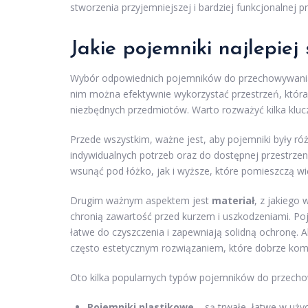
stworzenia przyjemniejszej i bardziej funkcjonalnej 
Jakie pojemniki najlepie
Wybór odpowiednich pojemników do przechowywania po
nim można efektywnie wykorzystać przestrzeń, która
niezbędnych przedmiotów. Warto rozważyć kilka kl
Przede wszystkim, ważne jest, aby pojemniki były r
indywidualnych potrzeb oraz do dostępnej przestrzen
wsunąć pod łóżko, jak i wyższe, które pomieszczą wię
Drugim ważnym aspektem jest
materiał
, z jakiego
chronią zawartość przed kurzem i uszkodzeniami. Po
łatwe do czyszczenia i zapewniają solidną ochronę. A
często estetycznym rozwiązaniem, które dobrze komp
Oto kilka popularnych typów pojemników do przech
Pojemniki plastikowe
– są trwałe, łatwe w użyc