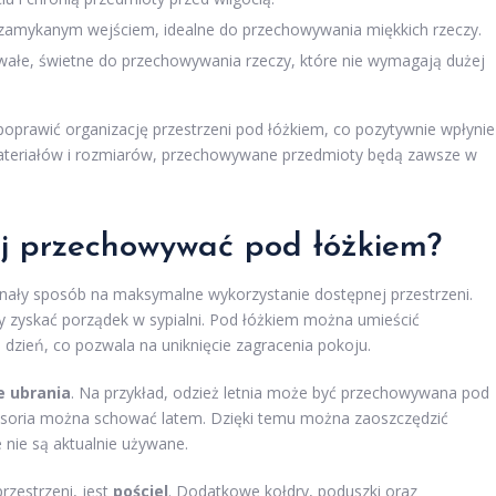
 zamykanym wejściem, idealne do przechowywania miękkich rzeczy.
 trwałe, świetne do przechowywania rzeczy, które nie wymagają dużej
oprawić organizację przestrzeni pod łóżkiem, co pozytywnie wpłynie
materiałów i rozmiarów, przechowywane przedmioty będą zawsze w
ej przechowywać pod łóżkiem?
ały sposób na maksymalne wykorzystanie dostępnej przestrzeni.
by zyskać porządek w sypialni. Pod łóżkiem można umieścić
 dzień, co pozwala na uniknięcie zagracenia pokoju.
 ubrania
. Na przykład, odzież letnia może być przechowywana pod
kcesoria można schować latem. Dzięki temu można zaoszczędzić
 nie są aktualnie używane.
rzestrzeni, jest
pościel
. Dodatkowe kołdry, poduszki oraz