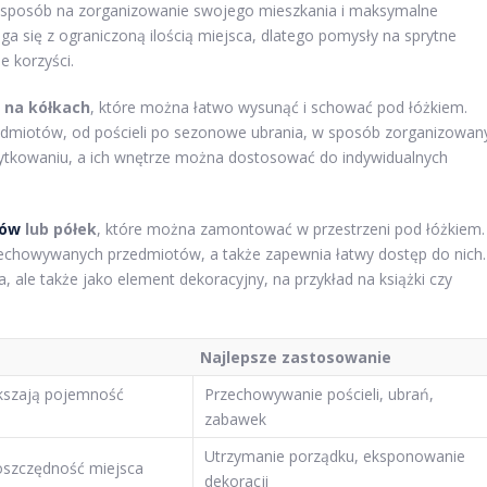
y sposób na zorganizowanie swojego mieszkania i maksymalne
ga się z ograniczoną ilością miejsca, dlatego pomysły na sprytne
 korzyści.
 na kółkach
, które można łatwo wysunąć i schować pod łóżkiem.
edmiotów, od pościeli po sezonowe ubrania, w sposób zorganizowan
żytkowaniu, a ich wnętrze można dostosować do indywidualnych
łów
lub półek
, które można zamontować w przestrzeni pod łóżkiem.
zechowywanych przedmiotów, a także zapewnia łatwy dostęp do nich.
 ale także jako element dekoracyjny, na przykład na książki czy
Najlepsze zastosowanie
ększają pojemność
Przechowywanie pościeli, ubrań,
zabawek
Utrzymanie porządku, eksponowanie
 oszczędność miejsca
dekoracji